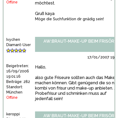
Offline
möchtest.
Gruß kaya
Möge die Suchfunktion dir gnädig sein!
Ivychen
AW:BRAUT-MAKE-UP BEIM FRISÖR?
Diamant-User
17/01/2007 19:3
Beigetreten:
Hallo,
16/09/2006
19:01:16
also gute Friseure sollten auch das Make-
Beiträge: 282
machen können. Gibt genügend die so ne
Standort:
kombi von frisur und make-up anbieten. A
München
Probefrisur und schminken muss auf
Offline
jedenfall sein!
keroppi
AW:BRAUT-MAKE-UP BEIM FRISÖR?