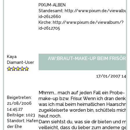
PIXUM-ALBEN
Standesamt:
http://www.pixum.de/viewalbu
id=2612660
Kirche:
http://www.pixum.de/viewalbum/?
id=2612705
Kaya
AW:BRAUT-MAKE-UP BEIM FRISÖR?
Diamant-User
17/01/2007 14:1
Mhmm... mach auf jeden Fall ein Probe-
Beigetreten:
make-up bzw. Frisur. Wenn ich dran denke,
21/08/2006
was ich mal beim heimatlichen Haarschne
14:45:27
zugekleiserte worden bin, schüttels mich
Beiträge: 1023
heut noch.
Standort: Hafen
Dann siehtst du, was sie dir bieten und me
der Ehe
veilleicht, dass du lieber zum anderne ge