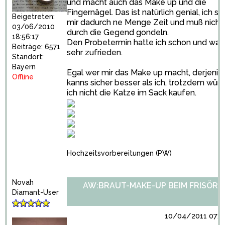
und macht auch das Make up und die
Fingernägel. Das ist natürlich genial, ich sp
Beigetreten:
mir dadurch ne Menge Zeit und muß nicht
03/06/2010
durch die Gegend gondeln.
18:56:17
Den Probetermin hatte ich schon und war
Beiträge: 6571
sehr zufrieden.
Standort:
Bayern
Egal wer mir das Make up macht, derjenig
Offline
kanns sicher besser als ich, trotzdem wür
ich nicht die Katze im Sack kaufen.
Hochzeitsvorbereitungen
(PW)
Novah
AW:BRAUT-MAKE-UP BEIM FRISÖR?
Diamant-User
10/04/2011 07:5