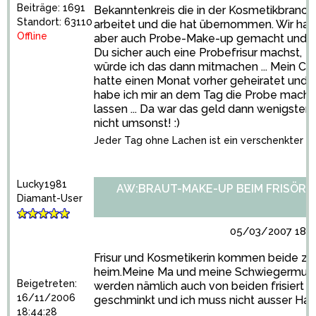
Beiträge: 1691
Bekanntenkreis die in der Kosmetikbranch
Standort: 63110
arbeitet und die hat übernommen. Wir ha
Offline
aber auch Probe-Make-up gemacht und 
Du sicher auch eine Probefrisur machst,
würde ich das dann mitmachen ... Mein Co
hatte einen Monat vorher geheiratet und 
habe ich mir an dem Tag die Probe mach
lassen ... Da war das geld dann wenigsten
nicht umsonst! :)
Jeder Tag ohne Lachen ist ein verschenkter T
Lucky1981
AW:BRAUT-MAKE-UP BEIM FRISÖR?
Diamant-User
05/03/2007 18:1
Frisur und Kosmetikerin kommen beide zu
heim.Meine Ma und meine Schwiegermutt
Beigetreten:
werden nämlich auch von beiden frisiert u
16/11/2006
geschminkt und ich muss nicht ausser Hau
18:44:28