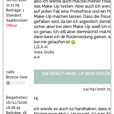
18/01/2007
also ich werde auch mal bei meiner Friseur
21:11:29
das Make-Up testen. Aber auch ich werde
Beiträge: 1
auf jeden Fall eine Probefrisur und ein Pr
Standort:
Make-Up machen lassen. Dass die Frisur m
Saarbrücken
gefallen wird, da bin ich eigentlich ziemlic
Offline
sicher, aber bei dem Make-Up weiß ich nic
so genau. Ich will aber demnächst mal hin,
dann kann ich dir Rückmeldung geben, wie
bei mir gelaufen ist
LG A-K
Viele Grüße
A-K
cathi
AW:BRAUT-MAKE-UP BEIM FRISÖR?
Bronze-User
04/03/2007 21:4
Beigetreten:
Hi,
16/11/2006
16:28:45
ich werde es auch so handhaben, dass me
Beiträge: 18
Frisörin mein Make-Up macht. Ist zum Ein