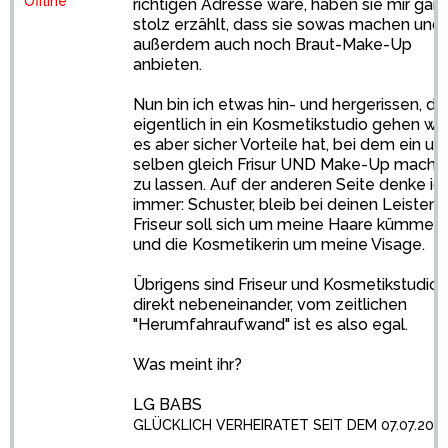
Offline
richtigen Adresse wäre, haben sie mir gan
stolz erzählt, dass sie sowas machen und
außerdem auch noch Braut-Make-Up
anbieten.
Nun bin ich etwas hin- und hergerissen, da
eigentlich in ein Kosmetikstudio gehen wol
es aber sicher Vorteile hat, bei dem ein un
selben gleich Frisur UND Make-Up mache
zu lassen. Auf der anderen Seite denke ic
immer: Schuster, bleib bei deinen Leisten;
Friseur soll sich um meine Haare kümmern
und die Kosmetikerin um meine Visage.
Übrigens sind Friseur und Kosmetikstudio
direkt nebeneinander, vom zeitlichen
"Herumfahraufwand" ist es also egal.
Was meint ihr?
LG BABS
GLÜCKLICH VERHEIRATET SEIT DEM 07.07.200