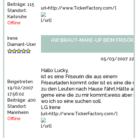
Beiträge: 115
url=http://www.TickerFactory.com/]
Standort:
Karlsruhe
[/url]
Offline
Irene
AW:BRAUT-MAKE-UP BEIM FRISÖR?
Diamant-User
05/03/2007 22:4
Hallo Lucky,
ist es eine Friseurin die aus einem
Beigetreten:
Friseurladen kommt oder ist es eine die nu
19/02/2007
zu den Leuten nach Hause fährt.Hätte au
17:56:02
gerne eine die zu mir kommt,weiss aber ni
Beiträge: 400
wo ich so eine suchen soll.
Standort:
LG Irene
Mannheim
[url=http://www.TickerFactory.com/]
Offline
[/url]