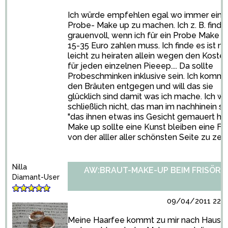
Ich würde empfehlen egal wo immer ein
Probe- Make up zu machen. Ich z. B. finde
grauenvoll, wenn ich für ein Probe Make u
15-35 Euro zahlen muss. Ich finde es ist ni
leicht zu heiraten allein wegen den Koste
für jeden einzelnen Pieeep.... Da sollte
Probeschminken inklusive sein. Ich komm
den Bräuten entgegen und will das sie
glücklich sind damit was ich mache. Ich wil
schließlich nicht, das man im nachhinein s
"das ihnen etwas ins Gesicht gemauert hab
Make up sollte eine Kunst bleiben eine Fr
von der alller aller schönsten Seite zu zei
Nilla
AW:BRAUT-MAKE-UP BEIM FRISÖR?
Diamant-User
09/04/2011 22:5
Meine Haarfee kommt zu mir nach Hause