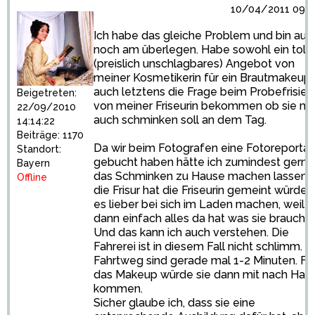
10/04/2011 09:0
Ich habe das gleiche Problem und bin auc
noch am überlegen. Habe sowohl ein toll
(preislich unschlagbares) Angebot von
meiner Kosmetikerin für ein Brautmakeup 
auch letztens die Frage beim Probefrisier
Beigetreten:
von meiner Friseurin bekommen ob sie mi
22/09/2010
auch schminken soll an dem Tag.
14:14:22
Beiträge: 1170
Da wir beim Fotografen eine Fotoreporta
Standort:
gebucht haben hätte ich zumindest gerne
Bayern
das Schminken zu Hause machen lassen. 
Offline
die Frisur hat die Friseurin gemeint würde s
es lieber bei sich im Laden machen, weil s
dann einfach alles da hat was sie braucht.
Und das kann ich auch verstehen. Die
Fahrerei ist in diesem Fall nicht schlimm. D
Fahrtweg sind gerade mal 1-2 Minuten. Fü
das Makeup würde sie dann mit nach Hau
kommen.
Sicher glaube ich, dass sie eine