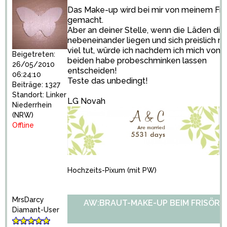
Das Make-up wird bei mir von meinem Fri
gemacht.
Aber an deiner Stelle, wenn die Läden dire
nebeneinander liegen und sich preislich ni
viel tut, würde ich nachdem ich mich von
Beigetreten:
beiden habe probeschminken lassen
26/05/2010
entscheiden!
06:24:10
Teste das unbedingt!
Beiträge: 1327
Standort: Linker
LG Novah
Niederrhein
(NRW)
Offline
Hochzeits-Pixum
(mit PW)
MrsDarcy
AW:BRAUT-MAKE-UP BEIM FRISÖR?
Diamant-User