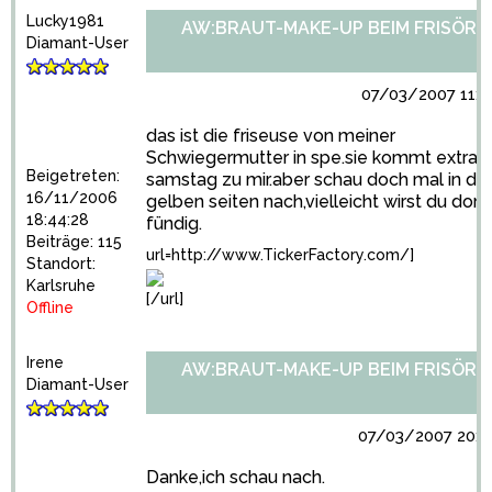
Lucky1981
AW:BRAUT-MAKE-UP BEIM FRISÖR?
Diamant-User
07/03/2007 11:5
das ist die friseuse von meiner
Schwiegermutter in spe.sie kommt extra
Beigetreten:
samstag zu mir.aber schau doch mal in de
16/11/2006
gelben seiten nach,vielleicht wirst du dort
18:44:28
fündig.
Beiträge: 115
url=http://www.TickerFactory.com/]
Standort:
Karlsruhe
[/url]
Offline
Irene
AW:BRAUT-MAKE-UP BEIM FRISÖR?
Diamant-User
07/03/2007 20:5
Danke,ich schau nach.