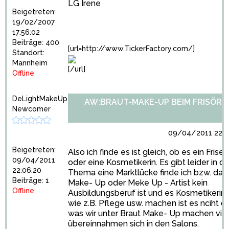
LG Irene
Beigetreten:
19/02/2007
17:56:02
Beiträge: 400
[url=http://www.TickerFactory.com/]
Standort:
Mannheim
[/url]
Offline
DeLightMakeUp
AW:BRAUT-MAKE-UP BEIM FRISÖR?
Newcomer
09/04/2011 22:2
Beigetreten:
Also ich finde es ist gleich, ob es ein Friseur
09/04/2011
oder eine Kosmetikerin. Es gibt leider in 
22:06:20
Thema eine Marktlücke finde ich bzw. da
Beiträge: 1
Make- Up oder Meke Up - Artist kein
Offline
Ausbildungsberuf ist und es Kosmetikerin
wie z.B. Pflege usw. machen ist es nciht d
was wir unter Braut Make- Up machen vie
übereinnahmen sich in den Salons.