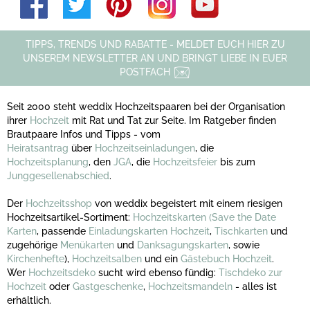
TIPPS, TRENDS UND RABATTE - MELDET EUCH HIER ZU
UNSEREM NEWSLETTER AN UND BRINGT LIEBE IN EUER
POSTFACH
Seit 2000 steht weddix Hochzeitspaaren bei der Organisation
ihrer
Hochzeit
mit Rat und Tat zur Seite. Im Ratgeber finden
Brautpaare Infos und Tipps - vom
Heiratsantrag
über
Hochzeitseinladungen
, die
Hochzeitsplanung
, den
JGA
, die
Hochzeitsfeier
bis zum
Junggesellenabschied
.
Der
Hochzeitsshop
von weddix begeistert mit einem riesigen
Hochzeitsartikel-Sortiment:
Hochzeitskarten
(Save the Date
Karten
, passende
Einladungskarten Hochzeit
,
Tischkarten
und
zugehörige
Menükarten
und
Danksagungskarten
, sowie
Kirchenhefte
),
Hochzeitsalben
und ein
Gästebuch Hochzeit
.
Wer
Hochzeitsdeko
sucht wird ebenso fündig:
Tischdeko zur
Hochzeit
oder
Gastgeschenke
,
Hochzeitsmandeln
- alles ist
erhältlich.