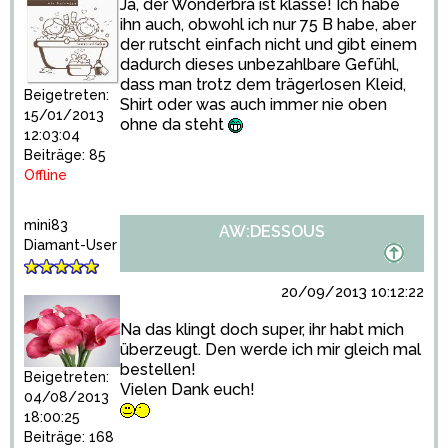
Ja, der Wonderbra ist klasse! Ich habe
ihn auch, obwohl ich nur 75 B habe, aber
der rutscht einfach nicht und gibt einem
dadurch dieses unbezahlbare Gefühl,
dass man trotz dem trägerlosen Kleid,
Beigetreten:
Shirt oder was auch immer nie oben
15/01/2013
ohne da steht
12:03:04
Beiträge: 85
Offline
mini83
AW:DESSOUS
Diamant-User
20/09/2013 10:12:22
Na das klingt doch super, ihr habt mich
überzeugt. Den werde ich mir gleich mal
bestellen!
Beigetreten:
Vielen Dank euch!
04/08/2013
18:00:25
Beiträge: 168