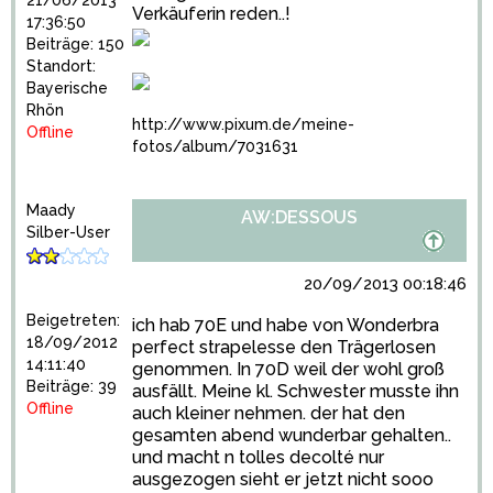
21/06/2013
Verkäuferin reden..!
17:36:50
Beiträge: 150
Standort:
Bayerische
Rhön
http://www.pixum.de/meine-
Offline
fotos/album/7031631
Maady
AW:DESSOUS
Silber-User
20/09/2013 00:18:46
Beigetreten:
ich hab 70E und habe von Wonderbra
18/09/2012
perfect strapelesse den Trägerlosen
14:11:40
genommen. In 70D weil der wohl groß
Beiträge: 39
ausfällt. Meine kl. Schwester musste ihn
Offline
auch kleiner nehmen. der hat den
gesamten abend wunderbar gehalten..
und macht n tolles decolté nur
ausgezogen sieht er jetzt nicht sooo