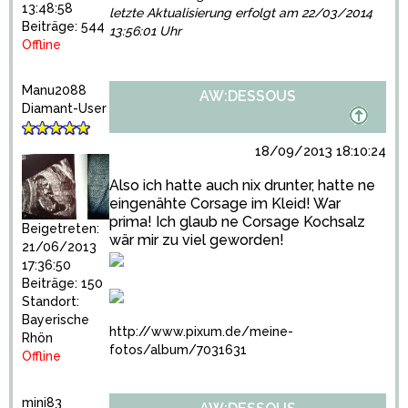
13:48:58
letzte Aktualisierung erfolgt am 22/03/2014
Beiträge: 544
13:56:01 Uhr
Offline
Manu2088
AW:DESSOUS
Diamant-User
18/09/2013 18:10:24
Also ich hatte auch nix drunter, hatte ne
eingenähte Corsage im Kleid! War
prima! Ich glaub ne Corsage Kochsalz
Beigetreten:
wär mir zu viel geworden!
21/06/2013
17:36:50
Beiträge: 150
Standort:
Bayerische
http://www.pixum.de/meine-
Rhön
fotos/album/7031631
Offline
mini83