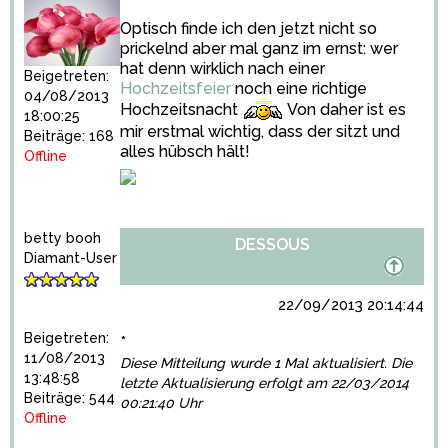
Optisch finde ich den jetzt nicht so
prickelnd aber mal ganz im ernst: wer
hat denn wirklich nach einer
Beigetreten:
Hochzeitsfeier
noch eine richtige
04/08/2013
Hochzeitsnacht
Von daher ist es
18:00:25
mir erstmal wichtig, dass der sitzt und
Beiträge: 168
alles hübsch hält!
Offline
betty booh
DESSOUS
Diamant-User
22/09/2013 20:14:44
Beigetreten:
*
11/08/2013
Diese Mitteilung wurde 1 Mal aktualisiert. Die
13:48:58
letzte Aktualisierung erfolgt am 22/03/2014
Beiträge: 544
00:21:40 Uhr
Offline