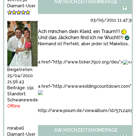
AW:HOCHZEITSHOMEPAGE
Diamant-User
03/05/2011 11:47:30
Ach minchen dein Kleid, ein Traum!!!
Und das Jäckchen find ich ne Wucht!!!
Niemand ist Perfekt, aber jeder ist Makellos...
a href="http://www.ticker.7910.org/deu">
</
Beigetreten:
25/04/2010
21:56:43
a href="http://www.weddingcountdown.com">
Beiträge: 191
Standort:
Schwanewede
Offline
http://www.pixum.de/viewalbum/id/5712409
mirabell
AW:HOCHZEITSHOMEPAGE
Diamant-User