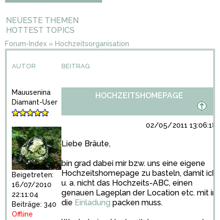
NEUESTE THEMEN
HOTTEST TOPICS
Forum-Index
»
Hochzeitsorganisation
AUTOR
BEITRAG
Mauusenina
HOCHZEITSHOMEPAGE
Diamant-User
02/05/2011 13:06:18
Liebe Bräute,
bin grad dabei mir bzw. uns eine eigene
Hochzeitshomepage zu basteln, damit ich
Beigetreten:
u. a. nicht das Hochzeits-ABC, einen
16/07/2010
genauen Lageplan der Location etc. mit in
22:11:04
die
Einladung
packen muss.
Beiträge: 340
Offline