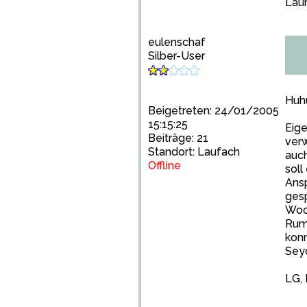
Lau
eulenschaf
Silber-User
Huh
Beigetreten: 24/01/2005
15:15:25
Eige
Beiträge: 21
verw
Standort: Laufach
auch
Offline
soll
Ansp
gesp
Woch
Rumm
konn
Seyc
LG, 