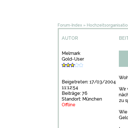
Forum-Index
»
Hochzeitsorganisatio
AUTOR
BEI
Melmark
Gold-User
Wohi
Beigetreten: 17/03/2004
11:12:54
Wir 
Beiträge: 76
näch
Standort: München
zu s
Offline
Wie 
Gel