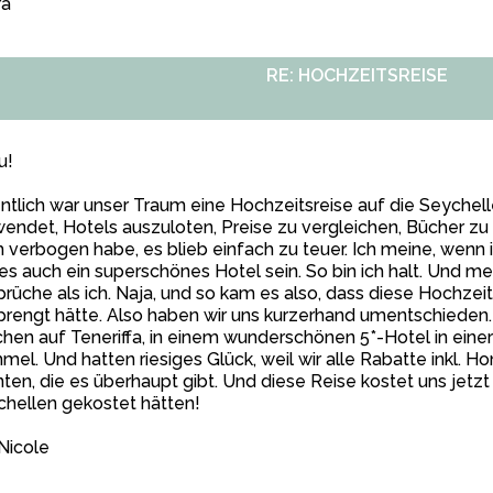
ra
RE: HOCHZEITSREISE
u!
ntlich war unser Traum eine Hochzeitsreise auf die Seychel
endet, Hotels auszuloten, Preise zu vergleichen, Bücher zu 
 verbogen habe, es blieb einfach zu teuer. Ich meine, wenn i
 es auch ein superschönes Hotel sein. So bin ich halt. Und m
rüche als ich. Naja, und so kam es also, dass diese Hochzei
rengt hätte. Also haben wir uns kurzerhand umentschieden. 
en auf Teneriffa, in einem wunderschönen 5*-Hotel in einer 
el. Und hatten riesiges Glück, weil wir alle Rabatte inkl. 
ten, die es überhaupt gibt. Und diese Reise kostet uns jetz
hellen gekostet hätten!
Nicole