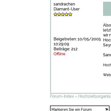
sandrachen
Diamant-User
Also
let
wir 
Beigetreten: 10/05/2005
Hoch
10:29:09
Seyc
Beiträge: 212
Offline
San
Hoch
Web-
Forum-Index
Hochzeitsorganis
»