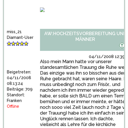
miss_21
AW:HOCHZEITSVORBEREITUNG UND
Diamant-User
MÄNNER
04/11/2008 12:39:
Also mein Mann hatte vor unserer
standesamtlichen Trauung die Ruhe weg
Beigetreten:
Das einzige was ihn so bisschen aus der
04/11/2008
Ruhe gebracht hat, waren seine Haare. Er
08:13:24
muss unbedingt noch zum Frisör... und
Beiträge: 709
nachdem ich ihm immer wieder gepredig
Standort:
habe, er solle sich BALD um einen Termi
Franken
bemühen und er immer meinte, er hätte j
Offline
noch sooo viel Zeit (auch noch 2 Tage vo
der Trauung) habe ich ihn einfach in sein
Unglück rennen lassen. Ich dachte,
vielleicht als Lehre für die kirchliche