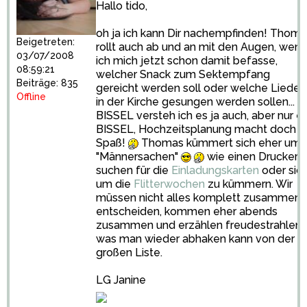
Hallo tido,
oh ja ich kann Dir nachempfinden! Thom
Beigetreten:
rollt auch ab und an mit den Augen, wenn
03/07/2008
ich mich jetzt schon damit befasse,
08:59:21
welcher Snack zum Sektempfang
Beiträge: 835
gereicht werden soll oder welche Lieder
Offline
in der Kirche gesungen werden sollen... E
BISSEL versteh ich es ja auch, aber nur ei
BISSEL, Hochzeitsplanung macht doch s
Spaß!
Thomas kümmert sich eher um
"Männersachen"
wie einen Drucker 
suchen für die
Einladungskarten
oder sic
um die
Flitterwochen
zu kümmern. Wir
müssen nicht alles komplett zusammen
entscheiden, kommen eher abends
zusammen und erzählen freudestrahlend
was man wieder abhaken kann von der
großen Liste.
LG Janine