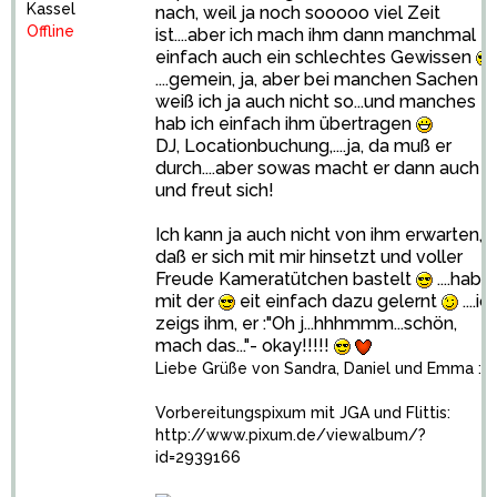
Kassel
nach, weil ja noch sooooo viel Zeit
Offline
ist....aber ich mach ihm dann manchmal
einfach auch ein schlechtes Gewissen
....gemein, ja, aber bei manchen Sachen
weiß ich ja auch nicht so...und manches
hab ich einfach ihm übertragen
DJ, Locationbuchung,....ja, da muß er
durch....aber sowas macht er dann auch
und freut sich!
Ich kann ja auch nicht von ihm erwarten,
daß er sich mit mir hinsetzt und voller
Freude Kameratütchen bastelt
....hab
mit der
eit einfach dazu gelernt
....ic
zeigs ihm, er :"Oh j...hhhmmm...schön,
mach das..."- okay!!!!!
Liebe Grüße von Sandra, Daniel und Emma :)
Vorbereitungspixum mit JGA und Flittis:
http://www.pixum.de/viewalbum/?
id=2939166