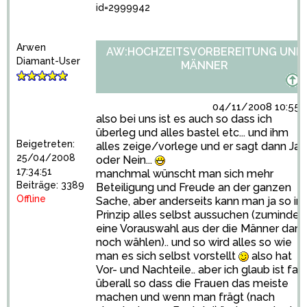
id=2999942
Arwen
AW:HOCHZEITSVORBEREITUNG UND
Diamant-User
MÄNNER
04/11/2008 10:55:
also bei uns ist es auch so dass ich
überleg und alles bastel etc... und ihm
Beigetreten:
alles zeige/vorlege und er sagt dann Ja
25/04/2008
oder Nein...
17:34:51
manchmal wünscht man sich mehr
Beiträge: 3389
Beteiligung und Freude an der ganzen
Offline
Sache, aber anderseits kann man ja so im
Prinzip alles selbst aussuchen (zumindes
eine Vorauswahl aus der die Männer dann
noch wählen).. und so wird alles so wie
man es sich selbst vorstellt
also hat
Vor- und Nachteile.. aber ich glaub ist fas
überall so dass die Frauen das meiste
machen und wenn man frägt (nach