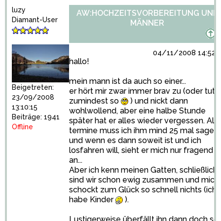
luzy
AW:HOCHZEITSVORBEREITUNG UND
Diamant-User
MÄNNER
04/11/2008 14:52:
hallo!
mein mann ist da auch so einer...
Beigetreten:
er hört mir zwar immer brav zu (oder tut
23/09/2008
zumindest so
) und nickt dann
13:10:15
wohlwollend, aber eine halbe Stunde
Beiträge: 1941
später hat er alles wieder vergessen. Alle
Offline
termine muss ich ihm mind 25 mal sagen
und wenn es dann soweit ist und ich
losfahren will, sieht er mich nur fragend
an...
Aber ich kenn meinen Gatten, schließlich
sind wir schon ewig zusammen und mich
schockt zum Glück so schnell nichts (ich
habe Kinder
).
Lustigerweise überfällt ihn dann doch so