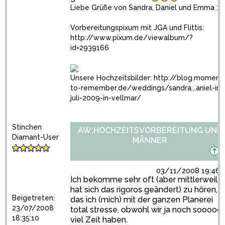
Liebe Grüße von Sandra, Daniel und Emma :)
Vorbereitungspixum mit JGA und Flittis:
http://www.pixum.de/viewalbum/?
id=2939166
Unsere Hochzeitsbilder:
http://blog.moment
to-remember.de/weddings/sandra...aniel-im
juli-2009-in-vellmar/
Stinchen
AW:HOCHZEITSVORBEREITUNG UND
Diamant-User
MÄNNER
03/11/2008 19:46:
Ich bekomme sehr oft (aber mittlerweile
hat sich das rigoros geändert) zu hören,
Beigetreten:
das ich (mich) mit der ganzen Planerei
23/07/2008
total stresse, obwohl wir ja noch sooooo
18:35:10
viel Zeit haben.