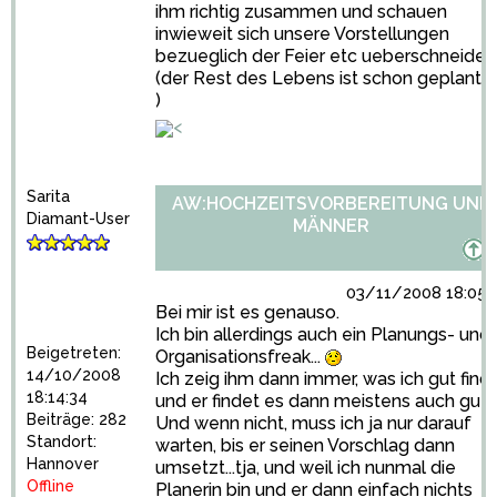
ihm richtig zusammen und schauen
inwieweit sich unsere Vorstellungen
bezueglich der Feier etc ueberschneiden
(der Rest des Lebens ist schon geplant
)
<
Sarita
AW:HOCHZEITSVORBEREITUNG UND
Diamant-User
MÄNNER
03/11/2008 18:05:
Bei mir ist es genauso.
Ich bin allerdings auch ein Planungs- und
Beigetreten:
Organisationsfreak...
14/10/2008
Ich zeig ihm dann immer, was ich gut find
18:14:34
und er findet es dann meistens auch gut.
Beiträge: 282
Und wenn nicht, muss ich ja nur darauf
Standort:
warten, bis er seinen Vorschlag dann
Hannover
umsetzt...tja, und weil ich nunmal die
Offline
Planerin bin und er dann einfach nichts