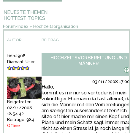
NEUESTE THEMEN
HOTTEST TOPICS
Forum-Index
»
Hochzeitsorganisation
AUTOR
BEITRAG
tido2908
HOCHZEITSVORBEREITUNG UND
Diamant-User
MÄNNER
03/11/2008 17:00:
Hallo,
kommt es mir nur so vor (oder ist mein
zukünftiger Ehemann da fast alleine), da
Beigetreten:
sich die Männer mit den Vorbereitungen
02/11/2008
am wenigsten auseinandersetzen? Ich
18:54:42
sitze oft hier mache mir einen Kopf und
Beiträge: 984
Plane und mein Schatz sagt immer, mach
Offline
nicht so einen Stress ist ja noch lange hin