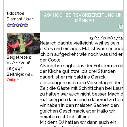
tido2908
AW:HOCHZEITSVORBEREITUNG UND
Diamant-User
MÄNNER
03/11/2008 17:19:
Naja ich dachte vielleicht, weil es sein
erstes und einziges Mal ist wäre er anders
ich bin aufgedreht wie noch was und er
Beigetreten:
der Coole.
02/11/2008
Als ich ihm sagte das der Fototermin nac
18:54:42
der Kirche gut zwei bis drei Stunden
Beiträge: 984
dauert ist er mir bald ins Genick
Offline
gesprungen und mein Vorschlag in der
Zeit die Gäste mit Schnittchen bei Laune
zu halten war auch nicht besser. Mach du
mal krieg ich dann auch dauernd zu hören
wir haben in den meisten Sachen den
gleichen Geschmack, aber Hallo wir
heiraten nicht ich alleine.
Mit dem DJ hatten wir dann auch ein