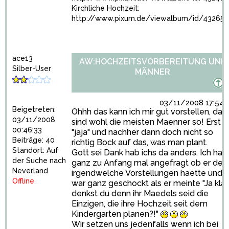
Kirchliche Hochzeit:
http://www.pixum.de/viewalbum/id/43265
ace13
AW:HOCHZEITSVORBEREITUNG UND
Silber-User
MÄNNER
03/11/2008 17:54:
Beigetreten:
Ohhh das kann ich mir gut vorstellen, da
03/11/2008
sind wohl die meisten Maenner so! Erst
00:46:33
"jaja" und nachher dann doch nicht so
Beiträge: 40
richtig Bock auf das, was man plant.
Standort: Auf
Gott sei Dank hab ichs da anders. Ich hab
der Suche nach
ganz zu Anfang mal angefragt ob er den
Neverland
irgendwelche Vorstellungen haette und
Offline
war ganz geschockt als er meinte "Ja klar,
denkst du denn ihr Maedels seid die
Einzigen, die ihre Hochzeit seit dem
Kindergarten planen?!"
Wir setzen uns jedenfalls wenn ich bei