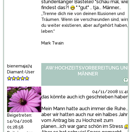
stundenlanger Bastelei) "schau mal, wie
findest das?!
" "gut" .. tja... Männer...
„Trenne dich nie von deinen Illusionen und
Träumen. Wenn sie verschwunden sind, wirst
du weiter existieren, aber aufgehört haben, z
leben.“
Mark Twain
bienemaja74
AW:HOCHZEITSVORBEREITUNG UND
Diamant-User
MÄNNER
04/11/2008 11:40:
das könnte auch ich geschrieben haben
Mein Mann hatte auch immer die Ruhe...
aber wir hatten auch nur ein halbes Jahr
Beigetreten:
vom Antrag bis zu Hochzeit zum
14/04/2008
planen....ich war ganz schön im Stress
01:28:58