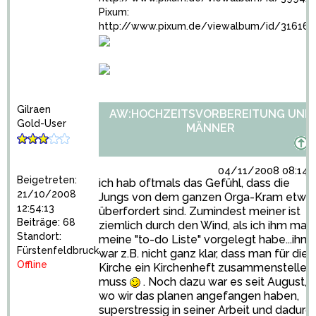
Pixum:
http://www.pixum.de/viewalbum/id/31616
Gilraen
AW:HOCHZEITSVORBEREITUNG UND
Gold-User
MÄNNER
04/11/2008 08:14:
Beigetreten:
ich hab oftmals das Gefühl, dass die
21/10/2008
Jungs von dem ganzen Orga-Kram etwa
12:54:13
überfordert sind. Zumindest meiner ist
Beiträge: 68
ziemlich durch den Wind, als ich ihm mal
Standort:
meine "to-do Liste" vorgelegt habe...ihm
Fürstenfeldbruck
war z.B. nicht ganz klar, dass man für die
Offline
Kirche ein Kirchenheft zusammenstellen
muss
. Noch dazu war es seit August,
wo wir das planen angefangen haben,
superstressig in seiner Arbeit und dadurc