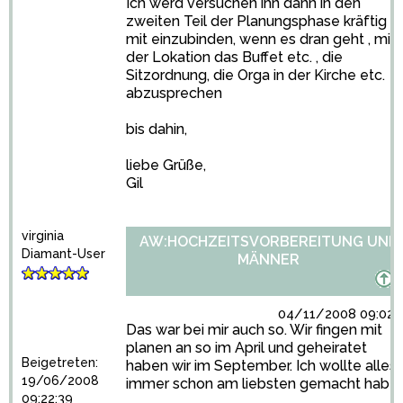
Ich werd versuchen ihn dann in den
zweiten Teil der Planungsphase kräftig
mit einzubinden, wenn es dran geht , mit
der Lokation das Buffet etc. , die
Sitzordnung, die Orga in der Kirche etc.
abzusprechen
bis dahin,
liebe Grüße,
Gil
virginia
AW:HOCHZEITSVORBEREITUNG UND
Diamant-User
MÄNNER
04/11/2008 09:02:
Das war bei mir auch so. Wir fingen mit
planen an so im April und geheiratet
Beigetreten:
haben wir im September. Ich wollte alles
19/06/2008
immer schon am liebsten gemacht haben
09:22:39