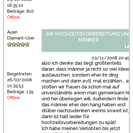
18:35:10
Beiträge: 807
Offline
Auxin
AW:HOCHZEITSVORBEREITUNG UND
Diamant-User
MÄNNER
03/11/2008 20:49:
also ich denke das liegt größtenteils
daran, dass männer ja nicht so viel Ideen
Beigetreten:
austauschen, sondern eher ihr ding
26/07/2008
machen und dann evtl. mal erzählen... als
10:39:53
stoßen wir frauen da schon mal auf
Beiträge: 139
unverständnis wenn man gemeinsam hin
Offline
und her überlegen will. Außerdem finde i
das männer eher den hang haben erst
drüber nachzudenken wenns soweit ist,
dann ist halt leider für
hochzeitsvorbereitungen zu spät!
Ich habe meinen Verlobten bis jetzt