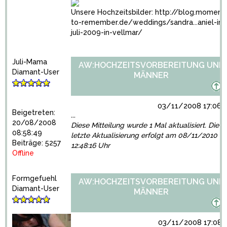
Unsere Hochzeitsbilder:
http://blog.moment
to-remember.de/weddings/sandra...aniel-im
juli-2009-in-vellmar/
Juli-Mama
AW:HOCHZEITSVORBEREITUNG UND
Diamant-User
MÄNNER
03/11/2008 17:06:
Beigetreten:
...
20/08/2008
Diese Mitteilung wurde 1 Mal aktualisiert. Die
08:58:49
letzte Aktualisierung erfolgt am 08/11/2010
Beiträge: 5257
12:48:16 Uhr
Offline
Formgefuehl
AW:HOCHZEITSVORBEREITUNG UND
Diamant-User
MÄNNER
03/11/2008 17:08: