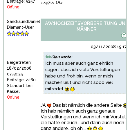
Beiträge: 5257
12:47:21 Uhr
Offline
SandraundDaniel
AW:HOCHZEITSVORBEREITUNG UND
Diamant-User
MÄNNER
03/11/2008 19:17:
Clau wrote:
Beigetreten:
Ich muss aber auch ganz ehrlich
18/02/2008
sagen, dass ich viele Vorstellungen
07:50:25
habe und froh bin, wenn er mich
Beiträge: 2260
machen läßt und nicht sooo viel
Standort: bei
mitredet
Kassel
Offline
JA
Das ist nämlich die andere Seite
Ich hab nämlich auch ganz genaue
Vorstelllungen und wenn ich mir Vorstelle
die hätte er auch....und dann auch noch
ganz andere...oh oh....