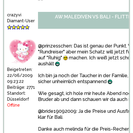
crazyvi
AW:MALEDIVEN VS BALI - FLITT
Diamant-User
@prinzesschen: Das ist genau der Punkt. Wi
"Rundreiser" aber mein Schatz will jetzt fü
auf "Ruhig"
machen. Ich weiß jetzt schon
aushält
Beigetreten:
Ich bin ja noch der Taucher in der Familie, a
22/06/2009
sicher unheimlich entspannend
09:23:22
Beiträge: 2771
Wie gesagt, ich hole mir heute Abend noc
Standort:
Bruder ab und dann schauen wir da auch n
Düsseldorf
Offline
@bride19092009: Ja die Preise und Ausflu
klar für Bali.
Danke auch melinda für die Preis-Recherch