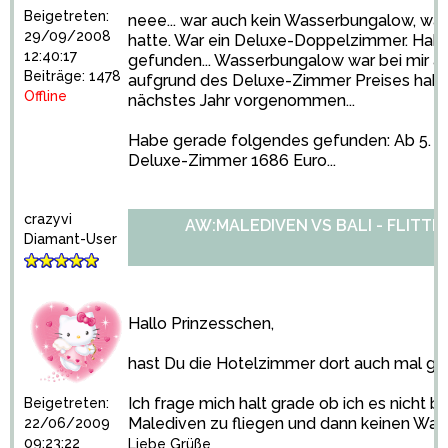
Beigetreten:
neee... war auch kein Wasserbungalow, was
29/09/2008
hatte. War ein Deluxe-Doppelzimmer. Habe
12:40:17
gefunden... Wasserbungalow war bei mir a
Beiträge: 1478
aufgrund des Deluxe-Zimmer Preises haben
Offline
nächstes Jahr vorgenommen...
Habe gerade folgendes gefunden: Ab 5. 
Deluxe-Zimmer 1686 Euro...
crazyvi
AW:MALEDIVEN VS BALI - FLITT
Diamant-User
Hallo Prinzesschen,
hast Du die Hotelzimmer dort auch mal g
Ich frage mich halt grade ob ich es nicht 
Beigetreten:
Malediven zu fliegen und dann keinen Wa
22/06/2009
09:23:22
Liebe Grüße