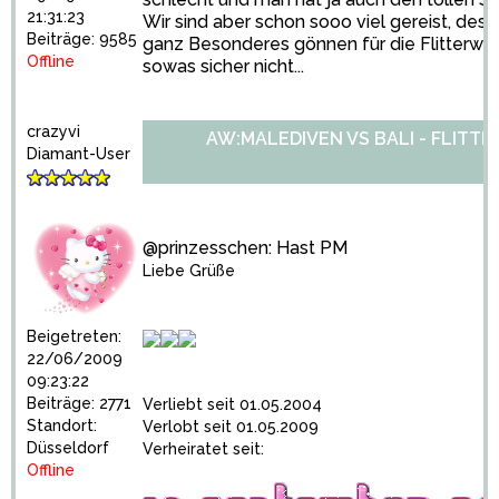
21:31:23
Wir sind aber schon sooo viel gereist, desh
Beiträge: 9585
ganz Besonderes gönnen für die Flitterw
Offline
sowas sicher nicht...
crazyvi
AW:MALEDIVEN VS BALI - FLITT
Diamant-User
@prinzesschen: Hast PM
Liebe Grüße
Beigetreten:
22/06/2009
09:23:22
Beiträge: 2771
Verliebt seit 01.05.2004
Standort:
Verlobt seit 01.05.2009
Düsseldorf
Verheiratet seit:
Offline