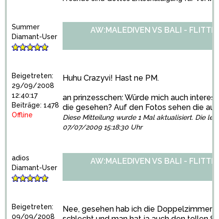
Summer
AW:MALEDIVEN VS BALI - FLITT
Diamant-User
Beigetreten:
Huhu Crazyvi! Hast ne PM.
29/09/2008
12:40:17
an prinzesschen: Würde mich auch interes
Beiträge: 1478
die gesehen? Auf den Fotos sehen die auch
Offline
Diese Mitteilung wurde 1 Mal aktualisiert. Die let
07/07/2009 15:18:30 Uhr
adios
AW:MALEDIVEN VS BALI - FLITT
Diamant-User
Beigetreten:
Nee, gesehen hab ich die Doppelzimmer nich
09/09/2008
schlecht und man hat ja auch den tollen S