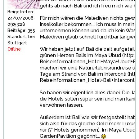
gehts ab nach Bali und ich freu mich wie blö
Beigetreten:
Für mich wären die Malediven nichts gewes
24/07/2008
Inselkoller bekommen.... ich muss in mein
09:53:28
unternehmen können und da ich kein Wasser
Beiträge: 355
Malediven glaub schnell furchtbar langweil
Standort: bei
Stuttgart
Wir haben jetzt auf Bali die zeit aufgeteilt 
Offline
grünen Herzen Balis im Maya Ubud (
http:/
Reiseinformationen_Hotel+Maya+Ubud+Res
machen wir eine Naturerlebnisrundreise und
Tage am Strand von Bali im Interconti (
htt
Reiseinformationen_Hotel+Bali+Interconti
So haben wir eigentlich alles dabei. Die Ja
die Hotels sollen super sein und man kann s
verwöhnen lassen.
Außerdem ist Bali wie wir festgestellt hab
sich also für das gleiche Geld mehr Luxus 
nur 5* Hotels genommen). Im Maya Ubud h
GardenPavillion gegönnt...