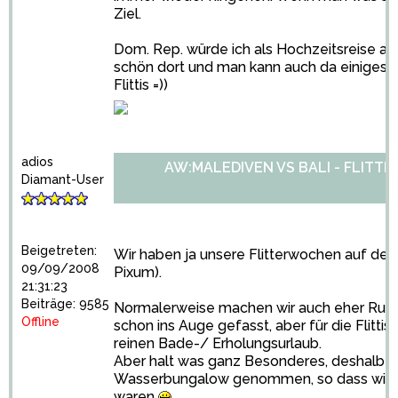
Ziel.
Dom. Rep. würde ich als Hochzeitsreise auc
schön dort und man kann auch da einiges u
Flittis =))
adios
AW:MALEDIVEN VS BALI - FLITT
Diamant-User
Beigetreten:
Wir haben ja unsere Flitterwochen auf den
09/09/2008
Pixum).
21:31:23
Beiträge: 9585
Normalerweise machen wir auch eher Rund
Offline
schon ins Auge gefasst, aber für die Flittis
reinen Bade-/ Erholungsurlaub.
Aber halt was ganz Besonderes, deshalb h
Wasserbungalow genommen, so dass wir di
waren