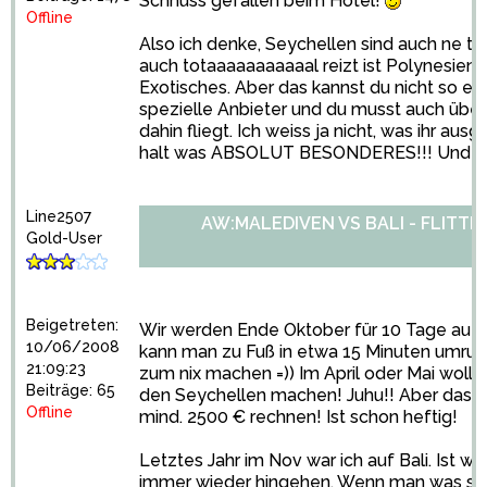
Schnüss gefallen beim Hotel!
Offline
Also ich denke, Seychellen sind auch ne tol
auch totaaaaaaaaaaal reizt ist Polynesien. 
Exotisches. Aber das kannst du nicht so ei
spezielle Anbieter und du musst auch über P
dahin fliegt. Ich weiss ja nicht, was ihr aus
halt was ABSOLUT BESONDERES!!! Und auc
Line2507
AW:MALEDIVEN VS BALI - FLITT
Gold-User
Beigetreten:
Wir werden Ende Oktober für 10 Tage auf di
10/06/2008
kann man zu Fuß in etwa 15 Minuten umrunde
21:09:23
zum nix machen =)) Im April oder Mai wolle
Beiträge: 65
den Seychellen machen! Juhu!! Aber das wi
Offline
mind. 2500 € rechnen! Ist schon heftig!
Letztes Jahr im Nov war ich auf Bali. Ist wi
immer wieder hingehen. Wenn man was sehen 