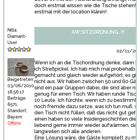
doch erstmal wissen wie die Tische stehen! 
erstmal mit der location klären!
Nilla
AW:SITZORDNUNG..?!
Diamant-
User
02/11/201
Wenn ich an die Tischordnung denke, dann
ich Streßpickel. Ich hab mich mal probehalber
gemacht und gleich wieder aufgehört, es gin
Beigetreten:
nicht aus. Wir haben zwischen 50 und 60 Gäs
03/06/2010
sind ein paar Gruppen dabei, die sind aber nic
18:56:17
genug für einen Tisch. Wir haben runde Tisch
Beiträge:
10 Leute. Ich fürchte, wenn ich zu bestimmt
6571
noch fremde dazu setze, was ich tun muß, we
Standort:
den Tisch nicht füllen, daß das nicht gut geht.
Bayern
einen haben so viele Insidergeschichten die 
Offline
liebend gerne immer wieder aufwärmen, da
langweilen sich alle anderen.
Eine Lösung wäre, die Gäste komplett zu mis