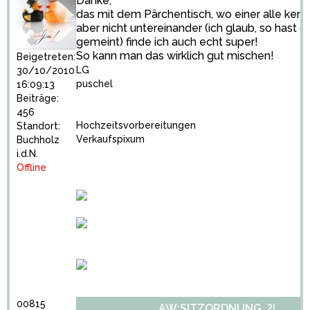
Danke,
das mit dem Pärchentisch, wo einer alle kennt,
aber nicht untereinander (ich glaub, so hast d
gemeint) finde ich auch echt super!
So kann man das wirklich gut mischen!
Beigetreten:
LG
30/10/2010
puschel
16:09:13
Beiträge:
456
Hochzeitsvorbereitungen
Standort:
Verkaufspixum
Buchholz
i.d.N.
Offline
00815
AW:SITZORDNUNG..?!