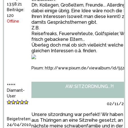
13:58:21
Dh. Kollegen, Großeltern, Freunde... Allerding
Beiträge:
dabei einige übrig. Eine Idee wäre noch die 
120
Ihren Interessen (soweit man diese kennt) zu
Offline
damits Gesprächsthemen gibt.
Z.B.
Reisefreaks, Feuerwehrleute, Golfspieler, Wa
frisch gebackene Eltern...
Überleg doch mal ob sich vielleicht welche m
gleichen Interessen o.ä. finden.
Pixum:
http://www.pixum.de/viewalbum/id/5514
+++++
AW:SITZORDNUNG..?!
Diamant-
User
02/11/201
Unsere sitzordnung war perfekt! Wir haben di
Beigetreten:
aus Thüringen an eine Sitzreihe gesetzt, an d
24/04/2010
nächste meine schwabenfamilie und in der M