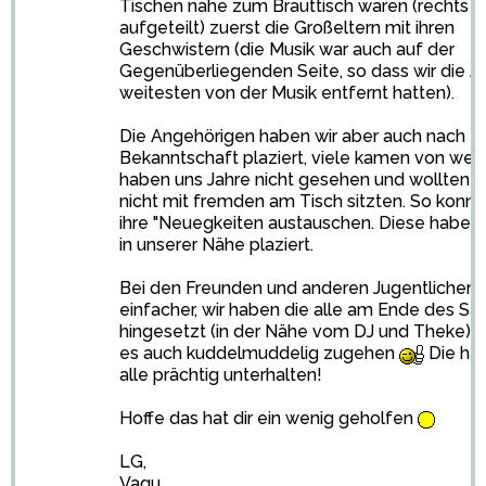
Tischen nahe zum Brauttisch waren (rechts un
aufgeteilt) zuerst die Großeltern mit ihren
Geschwistern (die Musik war auch auf der
Gegenüberliegenden Seite, so dass wir die A
weitesten von der Musik entfernt hatten).
Die Angehörigen haben wir aber auch nach
Bekanntschaft plaziert, viele kamen von weit 
haben uns Jahre nicht gesehen und wollten 
nicht mit fremden am Tisch sitzten. So konnt
ihre "Neuegkeiten austauschen. Diese haben 
in unserer Nähe plaziert.
Bei den Freunden und anderen Jugentlichen 
einfacher, wir haben die alle am Ende des Saa
hingesetzt (in der Nähe vom DJ und Theke), 
es auch kuddelmuddelig zugehen
Die hab
alle prächtig unterhalten!
Hoffe das hat dir ein wenig geholfen
LG,
Vagu