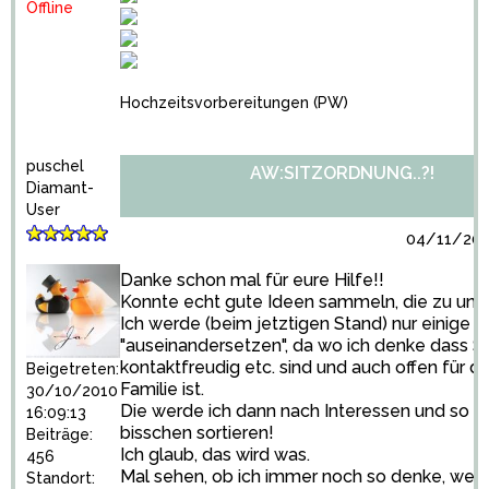
Offline
Hochzeitsvorbereitungen
(PW)
puschel
AW:SITZORDNUNG..?!
Diamant-
User
04/11/201
Danke schon mal für eure Hilfe!!
Konnte echt gute Ideen sammeln, die zu uns
Ich werde (beim jetztigen Stand) nur einige
"auseinandersetzen", da wo ich denke dass S
kontaktfreudig etc. sind und auch offen für d
Beigetreten:
Familie ist.
30/10/2010
Die werde ich dann nach Interessen und so e
16:09:13
bisschen sortieren!
Beiträge:
Ich glaub, das wird was.
456
Mal sehen, ob ich immer noch so denke, wenn
Standort: