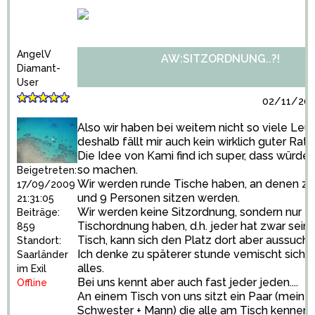
AngelV
AW:SITZORDNUNG..?!
Diamant-
User
02/11/201
Also wir haben bei weitem nicht so viele Leut
deshalb fällt mir auch kein wirklich guter Rat 
Die Idee von Kami find ich super, dass würde i
so machen.
Beigetreten:
Wir werden runde Tische haben, an denen z
17/09/2009
und 9 Personen sitzen werden.
21:31:05
Wir werden keine Sitzordnung, sondern nur e
Beiträge:
Tischordnung haben, d.h. jeder hat zwar sein
859
Tisch, kann sich den Platz dort aber aussuche
Standort:
Ich denke zu späterer stunde vemischt sich 
Saarländer
alles.
im Exil
Bei uns kennt aber auch fast jeder jeden....
Offline
An einem Tisch von uns sitzt ein Paar (meine
Schwester + Mann) die alle am Tisch kennen, 