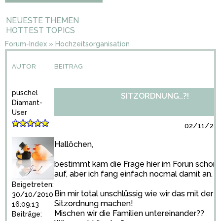
NEUESTE THEMEN
HOTTEST TOPICS
Forum-Index
»
Hochzeitsorganisation
AUTOR
BEITRAG
puschel
SITZORDNUNG..?!
Diamant-
User
02/11/201
Hallöchen,
bestimmt kam die Frage hier im Forun schon 
auf, aber ich fang einfach nocmal damit an.
Beigetreten:
Bin mir total unschlüssig wie wir das mit der
30/10/2010
Sitzordnung machen!
16:09:13
Mischen wir die Familien untereinander??
Beiträge: