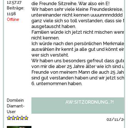
12:57:27
die Freunde Sitzreihe. War also ein E!
Beiträge:
Wir haben sehr viele kleine Freundeskreise, di
1198
untereinander nicht kennen uuuunnnndddd e
Offline
ganz viele sich so toll verstanden, dass sie
ausgetauscht haben.
Familien würde ich jetzt nicht mischen wenn s
nicht kennen.
Ich würde nach den persönlichen Merkmalen
auswählen ihr kennt ja alle gut und könnt ein
wer sich versteht.
Wir haben uns besonders gefreut dass gute
von mir die aber 25 Jahre älter wie ich sind u
Freunde von meinem Mann die auch 25 Jahre 
sind gut verstanden haben und wir jetzt sch
6. unternommen haben.
Domilein
AW:SITZORDNUNG..?!
Diamant-
User
02/11/201