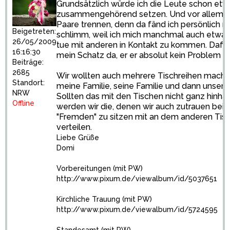
Grundsätzlich würde ich die Leute schon etw
zusammengehörend setzen. Und vor allem k
Paare trennen, denn da fänd ich persönlich ri
Beigetreten:
schlimm, weil ich mich manchmal auch etwa
26/05/2009
tue mit anderen in Kontakt zu kommen. Dafür 
16:16:30
mein Schatz da, er er absolut kein Problem d
Beiträge:
2685
Wir wollten auch mehrere Tischreihen mache
Standort:
meine Familie, seine Familie und dann unsere
NRW
Sollten das mit den Tischen nicht ganz hinha
Offline
werden wir die, denen wir auch zutrauen bei
"Fremden" zu sitzen mit an dem anderen Tis
verteilen.
Liebe Grüße
Domi
Vorbereitungen (mit PW)
http://www.pixum.de/viewalbum/id/5037651
Kirchliche Trauung (mit PW)
http://www.pixum.de/viewalbum/id/5724595