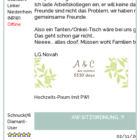
Ich lade Arbeitskollegen ein, er will keine da
Linker
Freunde sind nicht das Problem, wir haben nu
Niederrhein
gemeinsame Freunde.
(NRW)
Offline
Also ein Tanten/Onkel-Tisch wäre bei uns gig
Das geht schon gar nicht...
Neeee... alles doof. Müssen wohl Familien tr
LG Novah
Hochzeits-Pixum
(mit PW)
Schnucki78
AW:SITZORDNUNG..?!
Diamant-
User
02/11/201