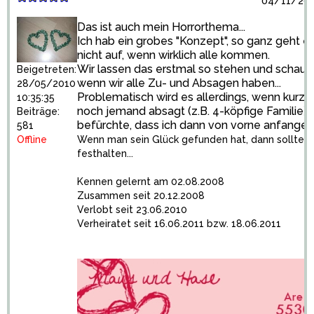
04/11/201
Das ist auch mein Horrorthema...
Ich hab ein grobes "Konzept", so ganz geht e
nicht auf, wenn wirklich alle kommen.
Wir lassen das erstmal so stehen und schaue
Beigetreten:
wenn wir alle Zu- und Absagen haben...
28/05/2010
Problematisch wird es allerdings, wenn kurzfri
10:35:35
noch jemand absagt (z.B. 4-köpfige Familie)
Beiträge:
befürchte, dass ich dann von vorne anfangen 
581
Offline
Wenn man sein Glück gefunden hat, dann sollte 
festhalten...
Kennen gelernt am 02.08.2008
Zusammen seit 20.12.2008
Verlobt seit 23.06.2010
Verheiratet seit 16.06.2011 bzw. 18.06.2011