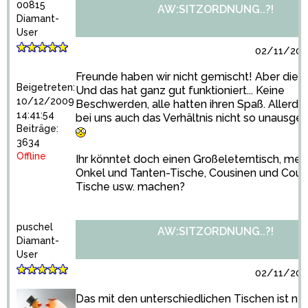
00815
AW:SITZORDNUNG..?!
Diamant-
User
02/11/2010
Freunde haben wir nicht gemischt! Aber die F
Beigetreten:
Und das hat ganz gut funktioniert... Keine
10/12/2009
Beschwerden, alle hatten ihren Spaß. Allerdi
14:41:54
bei uns auch das Verhältnis nicht so unausgeg
Beiträge:
3634
Offline
Ihr könntet doch einen Großeleterntisch, mehr
Onkel und Tanten-Tische, Cousinen und Cous
Tische usw. machen?
puschel
AW:SITZORDNUNG..?!
Diamant-
User
02/11/2010
Das mit den unterschiedlichen Tischen ist ne