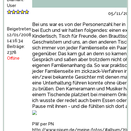
User
05/11/2010
Bei uns war es von der Personenzahl her in e
Beigetreten:
bei Euch und wir hatten folgendes: einen ext
12/01/2008
Kindertisch, Tisch für Freunde, den Brauttisc
14:16:34
Geschwistern und uns, an den anderen Tisch
Beiträge:
sich immer von jeder Familienseite ein Paar
2378
gegenüber. Das kam gut an denn so kamen si
Offline
Gespräch und saßen aber trotzdem nicht oh
eigenen Familienanhang da. So war praktisch
jeder Familienseite im zickzack-Verfahren i
ein/zwei bekannte Gesichter mit denen man
eine Unterhaltung führen konnte ohne über d
zu brüllen. Den Kameramann und Musiker hab
einem Tischende platziert bei meinem Onke
ich wusste der redet auch beim Essen oder in
Pause mit ihnen - und die fühlten sich dort a
PW per PN
http://www.pixum.de/meine-fotos/#album/702