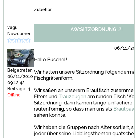
Zubehör
vagu
AW:SITZORDNUNG..?!
Newcomer
06/11/2010
Hallo Puschel!
Beigetreten:
Wir hatten unsere Sitzordnung folgendermaß
06/11/2010
Fischgrätenform.
09:12:42
Beiträge: 4
Wir saßen an unserem Brauttisch zusammen 
Offline
Eltern und
Trauzeugen
am runden Tisch "Kopf
Sitzordnung, dann kamen lange einfachere T
rautenförmig, so dass man uns als
Brautpaar
sehen konnte.
Wir haben die Gruppen nach Alter sortiert, so
jeder über seine Lieblingsthemen quatschen