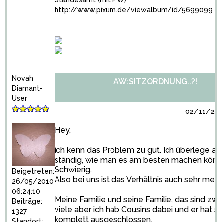
Standesamt (mit PW)
http://www.pixum.de/viewalbum/id/5699099
Novah
AW:SITZORDNUNG..?!
Diamant-
User
02/11/201
Hey,
ich kenn das Problem zu gut. Ich überlege au
ständig, wie man es am besten machen könn
Schwierig.
Beigetreten:
Also bei uns ist das Verhältnis auch sehr merkw
26/05/2010
06:24:10
Meine Familie und seine Familie, das sind zwa
Beiträge:
viele aber ich hab Cousins dabei und er hat s
1327
komplett ausgeschlossen.
Standort: