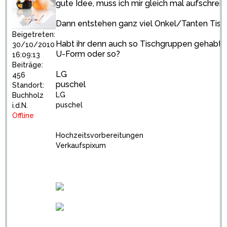
gute Idee, muss ich mir gleich mal aufschrei
Dann entstehen ganz viel Onkel/Tanten Tisc
Beigetreten:
Habt ihr denn auch so Tischgruppen gehabt 
30/10/2010
U-Form oder so?
16:09:13
Beiträge:
LG
456
puschel
Standort:
LG
Buchholz
puschel
i.d.N.
Offline
Hochzeitsvorbereitungen
Verkaufspixum