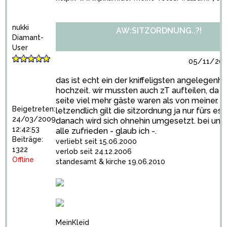
nukki
AW:SITZORDNUNG..?!
Diamant-
User
05/11/201
das ist echt ein der kniffeligsten angelegenhe
hochzeit. wir mussten auch zT aufteilen, da v
seite viel mehr gäste waren als von meiner. a
Beigetreten:
letzendlich gilt die sitzordnung ja nur fürs ess
24/03/2009
danach wird sich ohnehin umgesetzt. bei uns
12:42:53
alle zufrieden - glaub ich -.
Beiträge:
verliebt seit 15.06.2000
1322
verlob seit 24.12.2006
Offline
standesamt & kirche 19.06.2010
MeinKleid