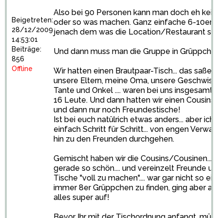
Also bei 90 Personen kann man doch eh kei
Beigetreten:
oder so was machen. Ganz einfache 6-10er T
28/12/2009
jenach dem was die Location/Restaurant so 
14:53:01
Beiträge:
Und dann muss man die Gruppe in Grüppchen 
856
Offline
Wir hatten einen Brautpaar-Tisch... das saßen 
unsere Eltern, meine Oma, unsere Geschwist
Tante und Onkel .... waren bei uns insgesamt 
16 Leute. Und dann hatten wir einen Cousins
und dann nur noch Freundestische!
Ist bei euch natülrich etwas anders... aber ich
einfach Schritt für Schritt... von engen Verwa
hin zu den Freunden durchgehen.
Gemischt haben wir die Cousins/Cousinen... 
gerade so schön.... und vereinzelt Freunde u
Tische "voll zu machen".... war gar nicht so ei
immer 8er Grüppchen zu finden, ging aber a
alles super auf!
Bevor Ihr mit der Tischordnung anfangt, müsst