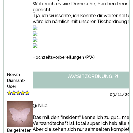
Wobei ich es wie Domi sehe, Pärchen trenne
garnicht.
Tja, ich wünschte, ich könnte dir weiter helfe
wäre ich nämlich mit unserer Tischordnung fe
Hochzeitsvorbereitungen
(PW)
Novah
AW:SITZORDNUNG..?!
Diamant-
User
03/11/2010
@ Nilla
Das mit den "Insidern" kenne ich zu gut... mei
Verwandtschaft ist total super. Ich hab alle se
Aber die sehen sich nur sehr selten komplett
Beigetreten: