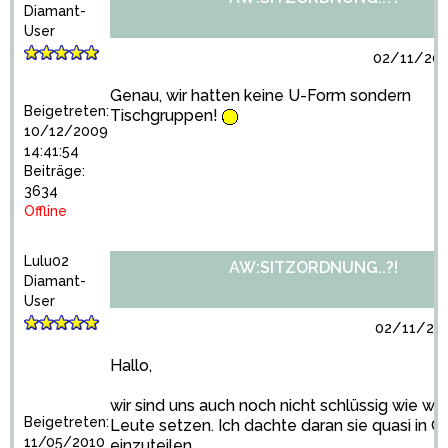
Diamant-
User
02/11/201
Genau, wir hatten keine U-Form sondern
Beigetreten:
Tischgruppen!
10/12/2009
14:41:54
Beiträge:
3634
Offline
Lulu02
AW:SITZORDNUNG..?!
Diamant-
User
02/11/201
Hallo,
wir sind uns auch noch nicht schlüssig wie wir
Beigetreten:
Leute setzen. Ich dachte daran sie quasi in 
11/05/2010
einzuteilen.