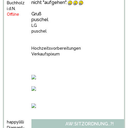
nicht "aufgehen".
Buchholz
i.d.N.
Gruß
Offline
puschel
LG
puschel
Hochzeitsvorbereitungen
Verkaufspixum
happylilli
AW:SITZORDNUNG..?!
Diamant-