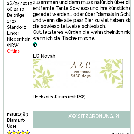
zusammen und dann muss natürlich über die
26/05/2010
entfernte Tante Sowieso und ihre künstliche
06:24:10
geredet werden... oder über "damals in Schlesi
Beiträge:
und wenn die alle paar Bier zu viel haben, da
1327
die sowieso teilweise schlesisch.
Standort:
Gut, letzteres würden die wahrscheinlich nicht
Linker
wenn ich die Tische mische.
Niederrhein
(NRW)
Offline
LG Novah
Hochzeits-Pixum
(mit PW)
maus1983
AW:SITZORDNUNG..?!
Diamant-
User