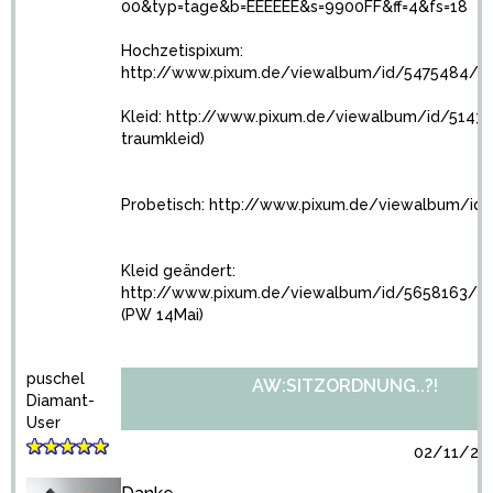
00&typ=tage&b=EEEEEE&s=9900FF&ff=4&fs=18
Hochzetispixum:
http://www.pixum.de/viewalbum/id/5475484/
Kleid:
http://www.pixum.de/viewalbum/id/5143
traumkleid)
Probetisch:
http://www.pixum.de/viewalbum/id
Kleid geändert:
http://www.pixum.de/viewalbum/id/5658163/
(PW 14Mai)
puschel
AW:SITZORDNUNG..?!
Diamant-
User
02/11/201