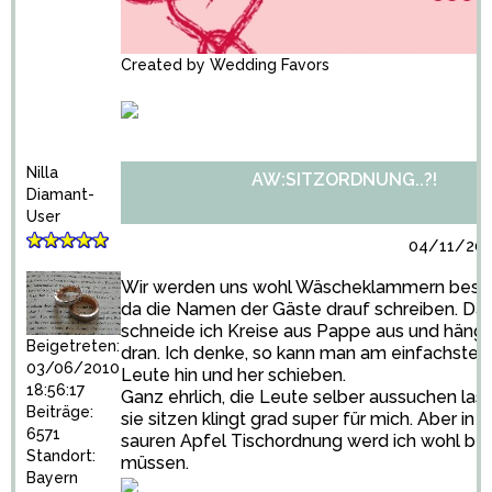
Created by
Wedding Favors
Nilla
AW:SITZORDNUNG..?!
Diamant-
User
04/11/201
Wir werden uns wohl Wäscheklammern beso
da die Namen der Gäste drauf schreiben. Da
schneide ich Kreise aus Pappe aus und häng 
Beigetreten:
dran. Ich denke, so kann man am einfachsten
03/06/2010
Leute hin und her schieben.
18:56:17
Ganz ehrlich, die Leute selber aussuchen las
Beiträge:
sie sitzen klingt grad super für mich. Aber in 
6571
sauren Apfel Tischordnung werd ich wohl be
Standort:
müssen.
Bayern