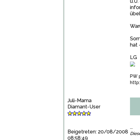
u.U.
info
übel
Waru
Sorr
hat 
LG
PW 
http
Juli-Mama
Diamant-User
...
Beigetreten: 20/08/2008
Dies
08:58:49