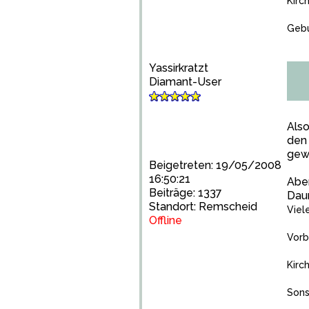
Kirc
Gebu
Yassirkratzt
Diamant-User
Also
den 
gewü
Beigetreten: 19/05/2008
16:50:21
Aber
Beiträge: 1337
Daum
Standort: Remscheid
Viel
Offline
Vorb
Kirc
Sons