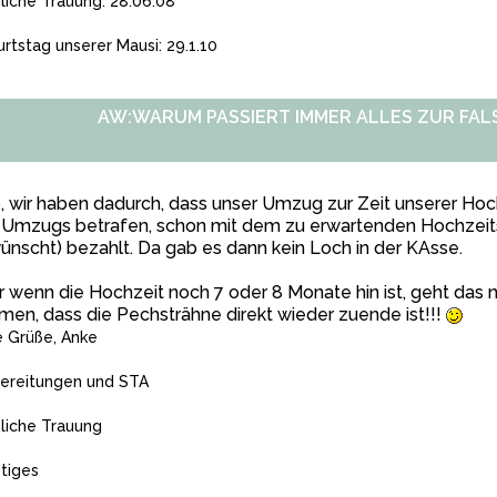
hliche Trauung: 28.06.08
rtstag unserer Mausi: 29.1.10
AW:WARUM PASSIERT IMMER ALLES ZUR FALS
, wir haben dadurch, dass unser Umzug zur Zeit unserer Hoch
Umzugs betrafen, schon mit dem zu erwartenden Hochzeitsg
nscht) bezahlt. Da gab es dann kein Loch in der KAsse.
 wenn die Hochzeit noch 7 oder 8 Monate hin ist, geht das nat
en, dass die Pechsträhne direkt wieder zuende ist!!!
e Grüße, Anke
ereitungen und STA
hliche Trauung
tiges