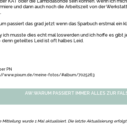
 der KAT oder die Lambdasonde sein können. Wenn ich mich ü
rmiere und dann auch noch die Arbeitszeit von der Werkstatt
.
m passiert das grad jetzt wenn das Sparbuch erstmal ein k
y ich musste dies echt mal loswerden und ich hoffe es gibt 
- denn geteiltes Leid ist oft halbes Leid.
per PN
://www.pixum.de/meine-fotos/#album/7025263
AW:WARUM PASSIERT IMMER ALLES ZUR FALS
e Mitteilung wurde 1 Mal aktualisiert. Die letzte Aktualisierung erfol