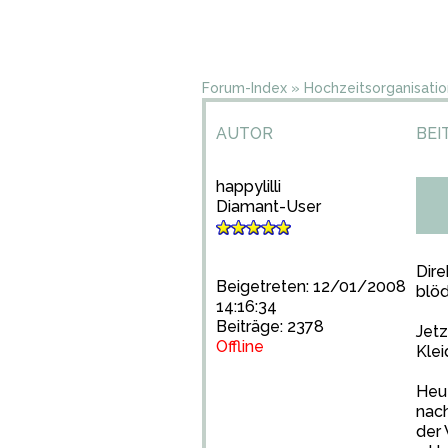
Forum-Index
»
Hochzeitsorganisatio
AUTOR
BEI
happylilli
Diamant-User
Dire
Beigetreten: 12/01/2008
blöd
14:16:34
Beiträge: 2378
Jetz
Offline
Kleid
Heut
nach
der 