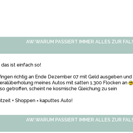
AW:WARUM PASSIERT IMMER ALLES ZUR FALS
 das ist einfach so!
fingen richtig an Ende Dezember 07 mit Geld ausgeben und 
eralüberholung meines Autos mit satten 1.300 Flocken an
 so getroffen, scheint ne kosmische Gleichung zu sein
tzeit + Shoppen = kaputtes Auto!
AW:WARUM PASSIERT IMMER ALLES ZUR FALS