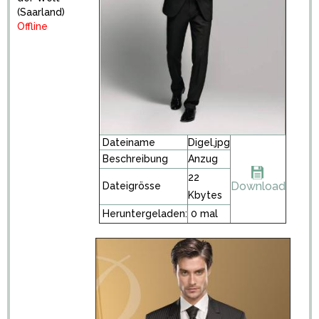
(Saarland)
Offline
Dateiname
Digel.jpg
Beschreibung
Anzug
22
Download
Dateigrösse
Kbytes
Heruntergeladen:
0 mal