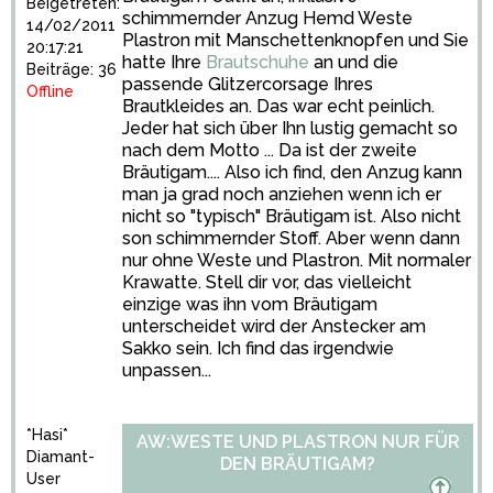
Beigetreten:
schimmernder Anzug Hemd Weste
14/02/2011
Plastron mit Manschettenknopfen und Sie
20:17:21
hatte Ihre
Brautschuhe
an und die
Beiträge: 36
passende Glitzercorsage Ihres
Offline
Brautkleides an. Das war echt peinlich.
Jeder hat sich über Ihn lustig gemacht so
nach dem Motto ... Da ist der zweite
Bräutigam.... Also ich find, den Anzug kann
man ja grad noch anziehen wenn ich er
nicht so "typisch" Bräutigam ist. Also nicht
son schimmernder Stoff. Aber wenn dann
nur ohne Weste und Plastron. Mit normaler
Krawatte. Stell dir vor, das vielleicht
einzige was ihn vom Bräutigam
unterscheidet wird der Anstecker am
Sakko sein. Ich find das irgendwie
unpassen...
*Hasi*
AW:WESTE UND PLASTRON NUR FÜR
Diamant-
DEN BRÄUTIGAM?
User