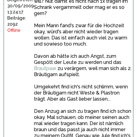
will? Nur, damit es nicht nach 1x tragen im
30/09/2009
Schrank vergammelt oder mag er es so
13:24:17
gern?
Beiträge:
2092
Mein Mann fand's zwar für die Hochzeit
Offline
okay, würd's aber nicht wieder tragen
wollen. Das ist einfach auch viel zu warm
und sowieso too much.
Davon ab hätte ich auch Angst, zum
Gespött der Leute zu werden und das
Brautpaar
zu verärgern, weil man sich als 2.
Bräutigam aufspielt.
Umgekehrt find ich's nicht schlimm, wenn
der Bräutigam nicht Weste & Plastron
trägt. Aber als Gast lieber lassen...
Den Anzug an sich zu tragen find ich schon
okay. Mal schauen, ob meiner seinen auch
mal wieder tragen kann. Der ist nämlich
braun und das passt ja auch nicht immer
zu meinem Outfit. Genau wie Jule find ich's