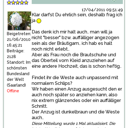
17/04/2011 09:51:49
Klar darfst Du ehrlich sein, deshalb frag ich
ja
Das denk ich mir halt auch.. man will ja
Beigetreten:
nicht "besser" bzw. auffälliger angezogen
21/06/2010
sein als der Bräutigam.. ich hab es halt
16:45:21
noch nicht erlebt..
Beiträge:
Aber als Frau noch die Brautschuhe und
2128
das Oberteil vom Kleid anzuziehen auf
Standort: Im
eine andere Hochzeit, das is schon heftig..
schönsten
Bundesland
Findet ihr die Weste auch unpassend mit
der Welt
normalem Schlips?
(Saarland)
Wir haben einen Anzug ausgesucht den er
Offline
auch noch später so anziehen kann, also
nix extrem glänzendes oder ein auffälliger
Schnitt.
Der Anzug ist dunkelbraun und die Weste
auch..
Diese Mitteilung wurde 1 Mal aktualisiert. Die