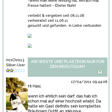
-Wenn man keine Ahnung hat, einfach mal
Fresse halten! - (Dieter Nuhr)
verliebt & vergeben seit 08.11.08
verheiratet seit 11.06.11
gesucht und gefunden.. in Liebe verbunden
mrsChris13
AW:WESTE UND PLASTRON NUR FÜR
Silber-User
DEN BRÄUTIGAM?
17/04/2011 09:44:06
Hi Hasi,
wenn ich ehrlich sein darf, das hab ich
schon mal auf einer hochzeit erlebt. Da
hatte ein Gast definitiv sein komplettes
Bräutigam Outfit an, inklusive