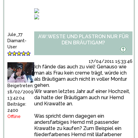
Jule_77
AW:WESTE UND PLASTRON NUR FÜR
Diamant-
DEN BRÄUTIGAM?
User
17/04/2011 15:33:46
Ich fände das auch zu viel! Genauso wie
man als Frau kein creme trägt, würde ich
als Bräutigam auch nicht in voller Montur
gehen.
Beigetreten:
Wir waren letztes Jahr auf einer Hochzeit,
18/02/2009
da hatte der Bräutigam auch nur Hemd
13:42:04
und Krawatte an.
Beiträge:
2400
Was spricht denn dagegen ein
Offline
andersfarbiges Hemd mit passender
Krawatte zu kaufen? Zum Beispiel ein
fliederfarbenes Hemd mit lilafarbener