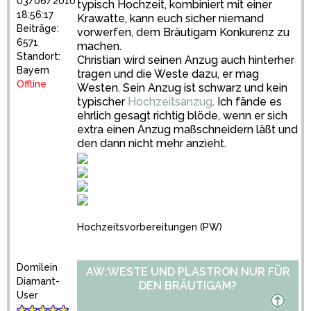
03/06/2010
typisch Hochzeit, kombiniert mit einer
18:56:17
Krawatte, kann euch sicher niemand
Beiträge:
vorwerfen, dem Bräutigam Konkurenz zu
6571
machen.
Standort:
Christian wird seinen Anzug auch hinterher
Bayern
tragen und die Weste dazu, er mag
Offline
Westen. Sein Anzug ist schwarz und kein
typischer
Hochzeitsanzug
. Ich fände es
ehrlich gesagt richtig blöde, wenn er sich
extra einen Anzug maßschneidern läßt und
den dann nicht mehr anzieht.
Hochzeitsvorbereitungen
(PW)
Domilein
AW:WESTE UND PLASTRON NUR FÜR
Diamant-
DEN BRÄUTIGAM?
User