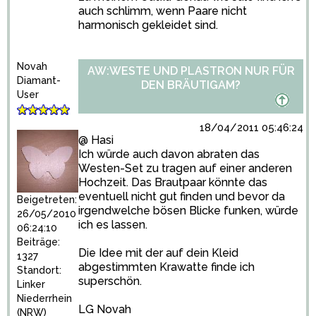
auch schlimm, wenn Paare nicht
harmonisch gekleidet sind.
Novah
AW:WESTE UND PLASTRON NUR FÜR
Diamant-
DEN BRÄUTIGAM?
User
18/04/2011 05:46:24
@ Hasi
Ich würde auch davon abraten das
Westen-Set zu tragen auf einer anderen
Hochzeit. Das Brautpaar könnte das
eventuell nicht gut finden und bevor da
Beigetreten:
irgendwelche bösen Blicke funken, würde
26/05/2010
ich es lassen.
06:24:10
Beiträge:
Die Idee mit der auf dein Kleid
1327
abgestimmten Krawatte finde ich
Standort:
superschön.
Linker
Niederrhein
LG Novah
(NRW)