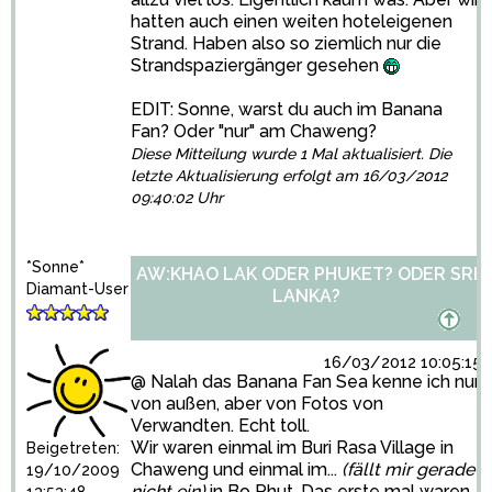
hatten auch einen weiten hoteleigenen
Strand. Haben also so ziemlich nur die
Strandspaziergänger gesehen
EDIT: Sonne, warst du auch im Banana
Fan? Oder "nur" am Chaweng?
Diese Mitteilung wurde 1 Mal aktualisiert. Die
letzte Aktualisierung erfolgt am 16/03/2012
09:40:02 Uhr
*Sonne*
AW:KHAO LAK ODER PHUKET? ODER SRI
Diamant-User
LANKA?
16/03/2012 10:05:15
@ Nalah das Banana Fan Sea kenne ich nur
von außen, aber von Fotos von
Verwandten. Echt toll.
Wir waren einmal im Buri Rasa Village in
Beigetreten:
Chaweng und einmal im...
(fällt mir gerade
19/10/2009
nicht ein)
in Bo Phut. Das erste mal waren
13:53:48