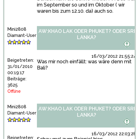
im September so und im Oktober ( wir
waren bis zum 12.10. da) auch so.
Mini2808
AW:KHAO LAK ODER PHUKET? ODER SRI
Diamant-User
LANKA?
16/03/2012 21:55:24
Beigetreten:
Was mir noch einfällt: was wäre denn mit
31/01/2010
Bali?
00:19:17
Beiträge:
3625
Offline
Mini2808
AW:KHAO LAK ODER PHUKET? ODER SRI
Diamant-User
LANKA?
16/03/2012 22:03:28
Beigetreten: