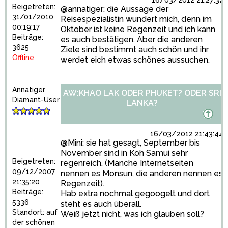
16/03/2012 21:27:32
Beigetreten:
@annatiger: die Aussage der
31/01/2010
Reisespezialistin wundert mich, denn im
00:19:17
Oktober ist keine Regenzeit und ich kann
Beiträge:
es auch bestätigen. Aber die anderen
3625
Ziele sind bestimmt auch schön und ihr
Offline
werdet eich etwas schönes aussuchen.
Annatiger
AW:KHAO LAK ODER PHUKET? ODER SRI
Diamant-User
LANKA?
16/03/2012 21:43:44
@Mini: sie hat gesagt, September bis
November sind in Koh Samui sehr
Beigetreten:
regenreich. (Manche Internetseiten
09/12/2007
nennen es Monsun, die anderen nennen es
21:35:20
Regenzeit).
Beiträge:
Hab extra nochmal gegoogelt und dort
5336
steht es auch überall.
Standort: auf
Weiß jetzt nicht, was ich glauben soll?
der schönen