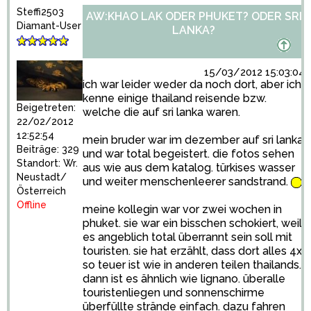
Steffi2503
AW:KHAO LAK ODER PHUKET? ODER SRI
Diamant-User
LANKA?
15/03/2012 15:03:04
ich war leider weder da noch dort, aber ich
kenne einige thailand reisende bzw.
Beigetreten:
welche die auf sri lanka waren.
22/02/2012
12:52:54
mein bruder war im dezember auf sri lanka
Beiträge: 329
und war total begeistert. die fotos sehen
Standort: Wr.
aus wie aus dem katalog. türkises wasser
Neustadt/
und weiter menschenleerer sandstrand.
Österreich
Offline
meine kollegin war vor zwei wochen in
phuket. sie war ein bisschen schokiert, weil
es angeblich total überrannt sein soll mit
touristen. sie hat erzählt, dass dort alles 4x
so teuer ist wie in anderen teilen thailands.
dann ist es ähnlich wie lignano. überalle
touristenliegen und sonnenschirme
überfüllte strände einfach. dazu fahren