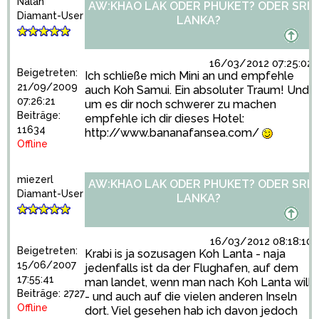
Nalah
AW:KHAO LAK ODER PHUKET? ODER SRI
Diamant-User
LANKA?
16/03/2012 07:25:02
Beigetreten:
Ich schließe mich Mini an und empfehle
21/09/2009
auch Koh Samui. Ein absoluter Traum! Und
07:26:21
um es dir noch schwerer zu machen
Beiträge:
empfehle ich dir dieses Hotel:
11634
http://www.bananafansea.com/
Offline
miezerl
AW:KHAO LAK ODER PHUKET? ODER SRI
Diamant-User
LANKA?
16/03/2012 08:18:10
Beigetreten:
Krabi is ja sozusagen Koh Lanta - naja
15/06/2007
jedenfalls ist da der Flughafen, auf dem
17:55:41
man landet, wenn man nach Koh Lanta will
Beiträge: 2727
- und auch auf die vielen anderen Inseln
Offline
dort. Viel gesehen hab ich davon jedoch