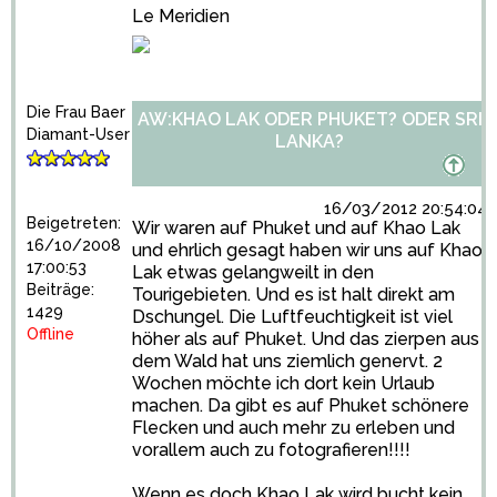
Le Meridien
Die Frau Baer
AW:KHAO LAK ODER PHUKET? ODER SRI
Diamant-User
LANKA?
16/03/2012 20:54:04
Beigetreten:
Wir waren auf Phuket und auf Khao Lak
16/10/2008
und ehrlich gesagt haben wir uns auf Khao
17:00:53
Lak etwas gelangweilt in den
Beiträge:
Tourigebieten. Und es ist halt direkt am
1429
Dschungel. Die Luftfeuchtigkeit ist viel
Offline
höher als auf Phuket. Und das zierpen aus
dem Wald hat uns ziemlich genervt. 2
Wochen möchte ich dort kein Urlaub
machen. Da gibt es auf Phuket schönere
Flecken und auch mehr zu erleben und
vorallem auch zu fotografieren!!!!
Wenn es doch Khao Lak wird bucht kein