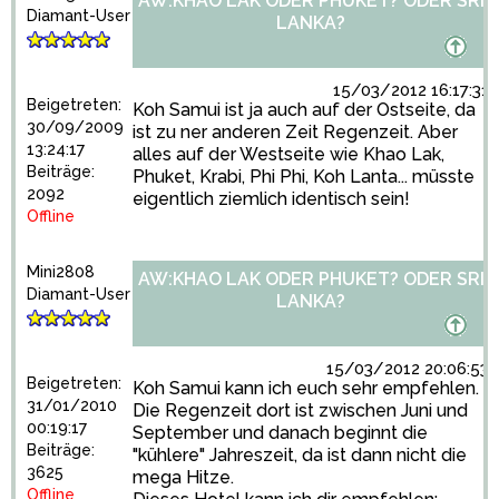
AW:KHAO LAK ODER PHUKET? ODER SRI
Diamant-User
LANKA?
15/03/2012 16:17:31
Beigetreten:
Koh Samui ist ja auch auf der Ostseite, da
30/09/2009
ist zu ner anderen Zeit Regenzeit. Aber
13:24:17
alles auf der Westseite wie Khao Lak,
Beiträge:
Phuket, Krabi, Phi Phi, Koh Lanta... müsste
2092
eigentlich ziemlich identisch sein!
Offline
Mini2808
AW:KHAO LAK ODER PHUKET? ODER SRI
Diamant-User
LANKA?
15/03/2012 20:06:53
Beigetreten:
Koh Samui kann ich euch sehr empfehlen.
31/01/2010
Die Regenzeit dort ist zwischen Juni und
00:19:17
September und danach beginnt die
Beiträge:
"kühlere" Jahreszeit, da ist dann nicht die
3625
mega Hitze.
Offline