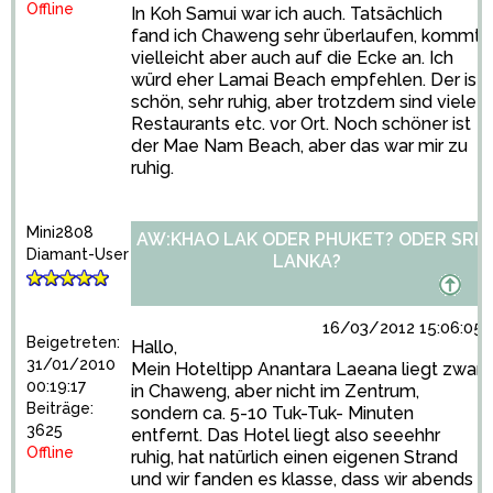
Offline
In Koh Samui war ich auch. Tatsächlich
fand ich Chaweng sehr überlaufen, kommt
vielleicht aber auch auf die Ecke an. Ich
würd eher Lamai Beach empfehlen. Der ist
schön, sehr ruhig, aber trotzdem sind viele
Restaurants etc. vor Ort. Noch schöner ist
der Mae Nam Beach, aber das war mir zu
ruhig.
Mini2808
AW:KHAO LAK ODER PHUKET? ODER SRI
Diamant-User
LANKA?
16/03/2012 15:06:05
Beigetreten:
Hallo,
31/01/2010
Mein Hoteltipp Anantara Laeana liegt zwar
00:19:17
in Chaweng, aber nicht im Zentrum,
Beiträge:
sondern ca. 5-10 Tuk-Tuk- Minuten
3625
entfernt. Das Hotel liegt also seeehhr
Offline
ruhig, hat natürlich einen eigenen Strand
und wir fanden es klasse, dass wir abends