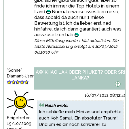
gibt, sicher gibts da auch gute; aber so
finde ich immer die Top Hotels in einem
Land
Normalerweise isses bei mir so,
dass sobald da auch nur 1 miese
Bewertung ist, ich da lieber erst ned
hinfahre, da ich dann garantiert auch was
ausszusetzen hab
Diese Mitteilung wurde 1 Mal aktualisiert. Die
letzte Aktualisierung erfolgt am 16/03/2012
08:20:10 Uhr
*Sonne*
AW:KHAO LAK ODER PHUKET? ODER SRI
Diamant-User
LANKA?
16/03/2012 08:32:40
Nalah wrote:
Ich schließe mich Mini an und empfehle
Beigetreten:
auch Koh Samui. Ein absoluter Traum!
19/10/2009
Und um es dir noch schwerer zu