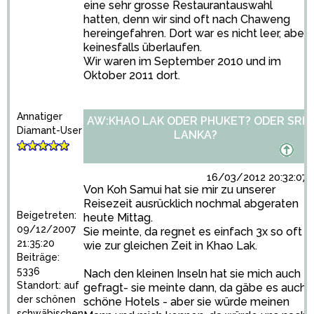
eine sehr grosse Restaurantauswahl
hatten, denn wir sind oft nach Chaweng
hereingefahren. Dort war es nicht leer, aber
keinesfalls überlaufen.
Wir waren im September 2010 und im
Oktober 2011 dort.
Annatiger
AW:KHAO LAK ODER PHUKET? ODER SRI
Diamant-User
LANKA?
16/03/2012 20:32:07
Von Koh Samui hat sie mir zu unserer
Reisezeit ausrücklich nochmal abgeraten
Beigetreten:
heute Mittag.
09/12/2007
Sie meinte, da regnet es einfach 3x so oft
21:35:20
wie zur gleichen Zeit in Khao Lak.
Beiträge:
5336
Nach den kleinen Inseln hat sie mich auch
Standort: auf
gefragt- sie meinte dann, da gäbe es auch
der schönen
schöne Hotels - aber sie würde meinen
schwäbischen