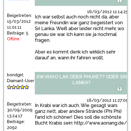
16/03/2012 11:14:25
Beigetreten:
Ich war selbst auch noch nicht da, aber
15/03/2012
meine Freundin war ganz begeistert von
11:01:11
Sri Lanka. Weiß aber leider nicht mehr, wo
Beiträge: 5
genau sie war. Ich kann sie ja nochmal
Offline
fragen.
Aber es kommt denk ich wirklich sehr
darauf an, wann ihr fahren wollt.
bondgirl
AW:KHAO LAK ODER PHUKET? ODER SRI
Diamant-User
LANKA?
16/03/2012 11:27:09
Beigetreten:
In Krabi war ich auch. Wie gesagt wars
30/09/2009
ganz nett, aber andere Strände (Phi Phi)
13:24:17
fand ich schöner! Dies soll die schönste
Beiträge:
Bucht Krabis sein:
http://www.aonang.de/
2092