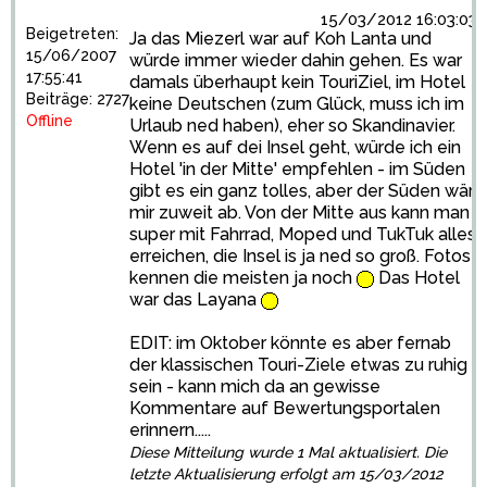
15/03/2012 16:03:03
Beigetreten:
Ja das Miezerl war auf Koh Lanta und
15/06/2007
würde immer wieder dahin gehen. Es war
17:55:41
damals überhaupt kein TouriZiel, im Hotel
Beiträge: 2727
keine Deutschen (zum Glück, muss ich im
Offline
Urlaub ned haben), eher so Skandinavier.
Wenn es auf dei Insel geht, würde ich ein
Hotel 'in der Mitte' empfehlen - im Süden
gibt es ein ganz tolles, aber der Süden wär
mir zuweit ab. Von der Mitte aus kann man
super mit Fahrrad, Moped und TukTuk alles
erreichen, die Insel is ja ned so groß. Fotos
kennen die meisten ja noch
Das Hotel
war das Layana
EDIT: im Oktober könnte es aber fernab
der klassischen Touri-Ziele etwas zu ruhig
sein - kann mich da an gewisse
Kommentare auf Bewertungsportalen
erinnern.....
Diese Mitteilung wurde 1 Mal aktualisiert. Die
letzte Aktualisierung erfolgt am 15/03/2012