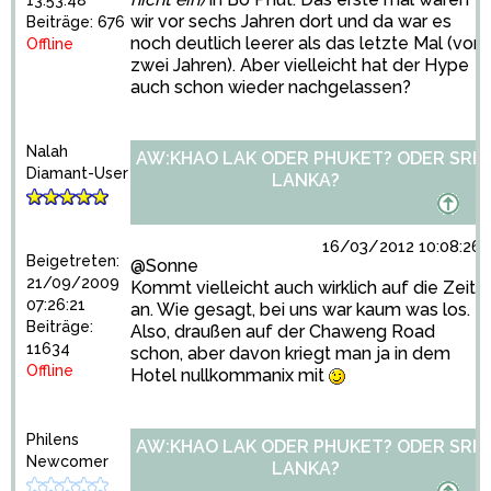
wir vor sechs Jahren dort und da war es
Beiträge: 676
noch deutlich leerer als das letzte Mal (vor
Offline
zwei Jahren). Aber vielleicht hat der Hype
auch schon wieder nachgelassen?
Nalah
AW:KHAO LAK ODER PHUKET? ODER SRI
Diamant-User
LANKA?
16/03/2012 10:08:26
Beigetreten:
@Sonne
21/09/2009
Kommt vielleicht auch wirklich auf die Zeit
07:26:21
an. Wie gesagt, bei uns war kaum was los.
Beiträge:
Also, draußen auf der Chaweng Road
11634
schon, aber davon kriegt man ja in dem
Offline
Hotel nullkommanix mit
Philens
AW:KHAO LAK ODER PHUKET? ODER SRI
Newcomer
LANKA?