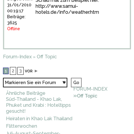
Schau mal zum Beispiel hier:
31/01/2010
http://www.samui-
00:19:17
hotels.de/info/weather.htm
Beiträge:
3625
Offline
Forum-Index
Off Topic
»
2
3
►
1
VOR
FORUM-INDEX
Ähnliche Beiträge
»
Off Topic
Süd-Thailand - Khao Lak,
Phuket und Krabi : Hoteltipps
gesucht!
Heiraten in Khao Lak Thailand
Flitterwochen
Juli-August-September-