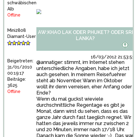
schwäbischen
Alb
Offline
Mini2808
AW:KHAO LAK ODER PHUKET? ODER SRI
Diamant-User
LANKA?
16/03/2012 21:53:51
Beigetreten:
@annatiger: stimmt, im Internet stehen
31/01/2010
unterschiedliche Angaben, habe ich jetzt
00:19:17
auch gesehen. In meinem Reisefuehrer
Beiträge:
steht ab November. Wann im Oktober
3625
wollt ihr denn verreisen, eher Anfang oder
Offline
Ende?
Wenn du mal guckst wieviele
durchschnittliche Regentage es gibt je
Monat, dann wirst du sehen, dass es das
ganze Jahr durch fast taeglich regnet. Wir
hatten das jeweils immer nur zwischen 2
und 20 Minuten, immer nach 17/18 Uhr.
Danach kam die Sonne wieder :-) . Das war