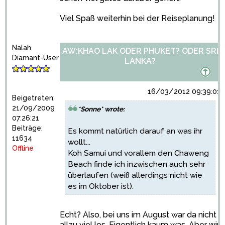
Viel Spaß weiterhin bei der Reiseplanung!
Nalah
AW:KHAO LAK ODER PHUKET? ODER SRI
Diamant-User
LANKA?
16/03/2012 09:39:01
Beigetreten:
21/09/2009
*Sonne* wrote:
07:26:21
Beiträge:
Es kommt natürlich darauf an was ihr
11634
wollt...
Offline
Koh Samui und vorallem den Chaweng
Beach finde ich inzwischen auch sehr
überlaufen (weiß allerdings nicht wie
es im Oktober ist).
Echt? Also, bei uns im August war da nicht
allzu viel los. Eigentlich kaum was. Aber wir