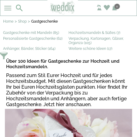
0
>
>
Home
Shop
Gastgeschenke
Gastgeschenke mit Mandeln (85)
Hochzeitsmandeln & Süßes (7)
Personalisierte Gastgeschenke (62)
Verpackung, Kartonagen, Gläser,
Organza (105)
Anhänger, Bänder, Sticker (164)
Weitere schöne Ideen (17)
Über 100 Ideen für Gastgeschenke zur Hochzeit und
Hochzeitsmandeln.
Passend zum Stil Eurer Hochzeit und für jedes
Hochzeitsbudget. Mit diesen Gastgeschenken könnt
Ihr bei Euren Hochzeitsgästen punkten. Hier findet Ihr
Zubehör von der Verpackung bis zu
Hochzeitsmandeln und Anhängern, aber auch fertige
Gastgeschenke. Jetzt hier anschauen.