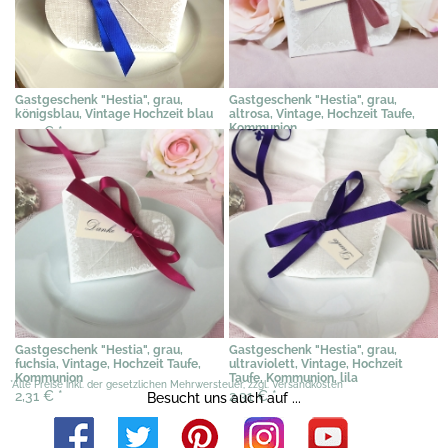
Gastgeschenk "Hestia", grau,
Gastgeschenk "Hestia", grau,
königsblau, Vintage Hochzeit blau
altrosa, Vintage, Hochzeit Taufe,
Kommunion
2,31 €
*
2,31 €
*
Gastgeschenk "Hestia", grau,
Gastgeschenk "Hestia", grau,
fuchsia, Vintage, Hochzeit Taufe,
ultraviolett, Vintage, Hochzeit
Kommunion
Taufe, Kommunion, lila
*Alle Preise inkl. der gesetzlichen Mehrwersteuer, zzgl. Versandkosten
2,31 €
*
2,31 €
*
Besucht uns auch auf ...