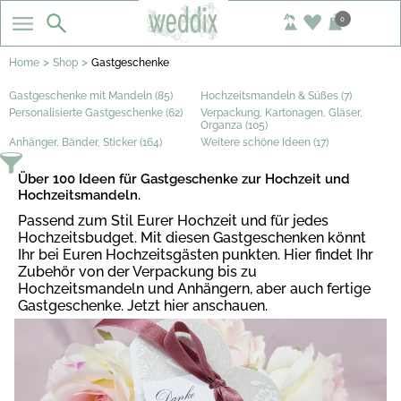
0
>
>
Home
Shop
Gastgeschenke
Gastgeschenke mit Mandeln (85)
Hochzeitsmandeln & Süßes (7)
Personalisierte Gastgeschenke (62)
Verpackung, Kartonagen, Gläser,
Organza (105)
Anhänger, Bänder, Sticker (164)
Weitere schöne Ideen (17)
Über 100 Ideen für Gastgeschenke zur Hochzeit und
Hochzeitsmandeln.
Passend zum Stil Eurer Hochzeit und für jedes
Hochzeitsbudget. Mit diesen Gastgeschenken könnt
Ihr bei Euren Hochzeitsgästen punkten. Hier findet Ihr
Zubehör von der Verpackung bis zu
Hochzeitsmandeln und Anhängern, aber auch fertige
Gastgeschenke. Jetzt hier anschauen.