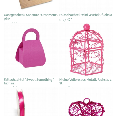
Gastgeschenk Saattüte "Ornament",
Faltschachtel "Mini Würfel", fuchsia
pink
0,77 €
*
3,07 €
*
Faltschachtel "Sweet Something",
Kleine Voliere aus Metall, fuchsia, 2
fuchsia
St.
0,97 €
*
5,53 €
*