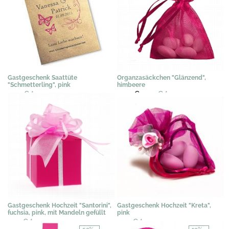
Gastgeschenk Saattüte
Organzasäckchen "Glänzend",
"Schmetterling", pink
himbeere
3,07 €
*
0,40 €
0,29 €
*
Gastgeschenk Hochzeit "Santorini",
Gastgeschenk Hochzeit "Kreta",
fuchsia, pink, mit Mandeln gefüllt
pink
1,95 €
*
2,35 €
*