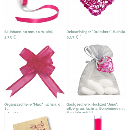
Satinband, 10 mm, 10 m, pink
Dekoanhänger "Drahtherz", fuchsia
2,35 €
*
0,87 €
*
Organzaschleife "Maxi", fuchsia, 5
Gastgeschenk Hochzeit "Juno",
St.
silbergrau, fuchsia, Bonboniere mit
Mandeln gefüllt
2,82 €
*
2,04 €
*