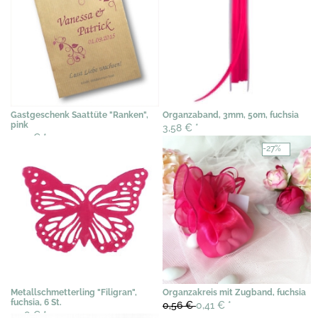
Gastgeschenk Saattüte "Ranken",
Organzaband, 3mm, 50m, fuchsia
pink
3,58 €
*
3,07 €
*
-27%
Metallschmetterling "Filigran",
Organzakreis mit Zugband, fuchsia
fuchsia, 6 St.
0,56 €
0,41 €
*
3,58 €
*