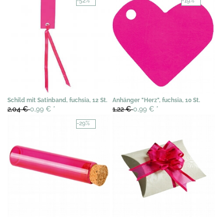
-52%
-19%
Schild mit Satinband, fuchsia, 12 St.
Anhänger "Herz", fuchsia, 10 St.
2,04 €
0,99 €
*
1,22 €
0,99 €
*
-29%