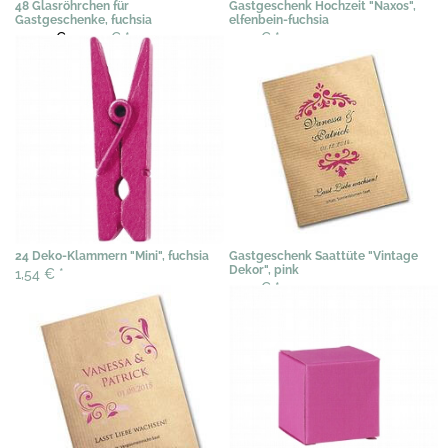
48 Glasröhrchen für
Gastgeschenk Hochzeit "Naxos",
Gastgeschenke, fuchsia
elfenbein-fuchsia
40,93 €
29,00 €
*
2,04 €
*
24 Deko-Klammern "Mini", fuchsia
Gastgeschenk Saattüte "Vintage
Dekor", pink
1,54 €
*
3,07 €
*