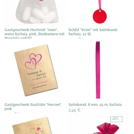
Gastgeschenk Hochzeit "Juno",
Schild "Kreis" mit Satinband,
weiss fuchsia, pink, Bonboniere mit
fuchsia, 12 St.
Mandeln gefüllt
3,54 €
*
2,04 €
*
Gastgeschenk Saattüte "Herzen",
Satinband, 6 mm, 25 m, fuchsia
pink
2,45 €
*
3,07 €
*
-28%