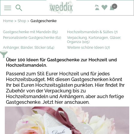
0
>
>
Home
Shop
Gastgeschenke
Gastgeschenke mit Mandeln (85)
Hochzeitsmandeln & Süßes (7)
Personalisierte Gastgeschenke (62)
Verpackung, Kartonagen, Gläser,
Organza (105)
Anhänger, Bänder, Sticker (164)
Weitere schöne Ideen (17)
Über 100 Ideen für Gastgeschenke zur Hochzeit und
Hochzeitsmandeln.
Passend zum Stil Eurer Hochzeit und für jedes
Hochzeitsbudget. Mit diesen Gastgeschenken könnt
Ihr bei Euren Hochzeitsgästen punkten. Hier findet Ihr
Zubehör von der Verpackung bis zu
Hochzeitsmandeln und Anhängern, aber auch fertige
Gastgeschenke. Jetzt hier anschauen.