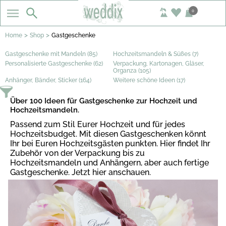
0
>
>
Home
Shop
Gastgeschenke
Gastgeschenke mit Mandeln (85)
Hochzeitsmandeln & Süßes (7)
Personalisierte Gastgeschenke (62)
Verpackung, Kartonagen, Gläser,
Organza (105)
Anhänger, Bänder, Sticker (164)
Weitere schöne Ideen (17)
Über 100 Ideen für Gastgeschenke zur Hochzeit und
Hochzeitsmandeln.
Passend zum Stil Eurer Hochzeit und für jedes
Hochzeitsbudget. Mit diesen Gastgeschenken könnt
Ihr bei Euren Hochzeitsgästen punkten. Hier findet Ihr
Zubehör von der Verpackung bis zu
Hochzeitsmandeln und Anhängern, aber auch fertige
Gastgeschenke. Jetzt hier anschauen.