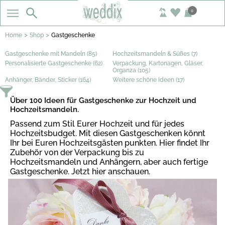
0
>
>
Home
Shop
Gastgeschenke
Gastgeschenke mit Mandeln (85)
Hochzeitsmandeln & Süßes (7)
Personalisierte Gastgeschenke (62)
Verpackung, Kartonagen, Gläser,
Organza (105)
Anhänger, Bänder, Sticker (164)
Weitere schöne Ideen (17)
Über 100 Ideen für Gastgeschenke zur Hochzeit und
Hochzeitsmandeln.
Passend zum Stil Eurer Hochzeit und für jedes
Hochzeitsbudget. Mit diesen Gastgeschenken könnt
Ihr bei Euren Hochzeitsgästen punkten. Hier findet Ihr
Zubehör von der Verpackung bis zu
Hochzeitsmandeln und Anhängern, aber auch fertige
Gastgeschenke. Jetzt hier anschauen.