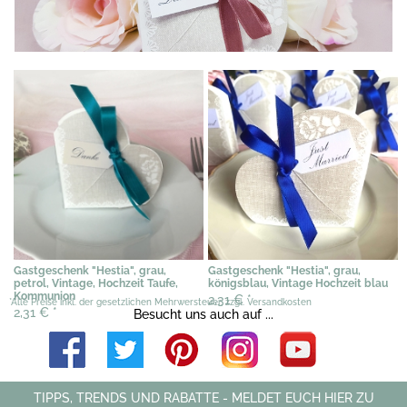
Gastgeschenk "Hestia", grau,
Gastgeschenk "Hestia", grau,
petrol, Vintage, Hochzeit Taufe,
königsblau, Vintage Hochzeit blau
Kommunion
2,31 €
*
*Alle Preise inkl. der gesetzlichen Mehrwersteuer, zzgl. Versandkosten
2,31 €
*
Besucht uns auch auf ...
TIPPS, TRENDS UND RABATTE - MELDET EUCH HIER ZU