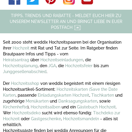
TIPPS, TRENDS UND RABATTE - MELDET EUCH HIER ZU
UNSEREM NEWSLETTER AN UND BRINGT LIEBE IN EUER
POSTFACH
Seit 2000 steht weddix Hochzeitspaaren bei der Organisation
ihrer
Hochzeit
mit Rat und Tat zur Seite. Im Ratgeber finden
Brautpaare Infos und Tipps - vom
Heiratsantrag
über
Hochzeitseinladungen
, die
Hochzeitsplanung
, den
JGA
, die
Hochzeitsfeier
bis zum
Junggesellenabschied
.
Der
Hochzeitsshop
von weddix begeistert mit einem riesigen
Hochzeitsartikel-Sortiment:
Hochzeitskarten
(Save the Date
Karten
, passende
Einladungskarten Hochzeit
,
Tischkarten
und
zugehörige
Menükarten
und
Danksagungskarten
, sowie
Kirchenhefte
),
Hochzeitsalben
und ein
Gästebuch Hochzeit
.
Wer
Hochzeitsdeko
sucht wird ebenso fündig:
Tischdeko zur
Hochzeit
oder
Gastgeschenke
,
Hochzeitsmandeln
- alles ist
erhältlich.
Hochzeitsgäste finden bei weddix Anregungen für die