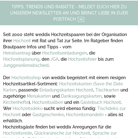
TIPPS, TRENDS UND RABATTE - MELDET EUCH HIER ZU
UNSEREM NEWSLETTER AN UND BRINGT LIEBE IN EUER
POSTFACH
Seit 2000 steht weddix Hochzeitspaaren bei der Organisation
ihrer
Hochzeit
mit Rat und Tat zur Seite. Im Ratgeber finden
Brautpaare Infos und Tipps - vom
Heiratsantrag
über
Hochzeitseinladungen
, die
Hochzeitsplanung
, den
JGA
, die
Hochzeitsfeier
bis zum
Junggesellenabschied
.
Der
Hochzeitsshop
von weddix begeistert mit einem riesigen
Hochzeitsartikel-Sortiment:
Hochzeitskarten
(Save the Date
Karten
, passende
Einladungskarten Hochzeit
,
Tischkarten
und
zugehörige
Menükarten
und
Danksagungskarten
, sowie
Kirchenhefte
),
Hochzeitsalben
und ein
Gästebuch Hochzeit
.
Wer
Hochzeitsdeko
sucht wird ebenso fündig:
Tischdeko zur
Hochzeit
oder
Gastgeschenke
,
Hochzeitsmandeln
- alles ist
erhältlich.
Hochzeitsgäste finden bei weddix Anregungen für die
Hochzeitsrede
,
Glückwünsche zur Hochzeit
,
Sprüche zur