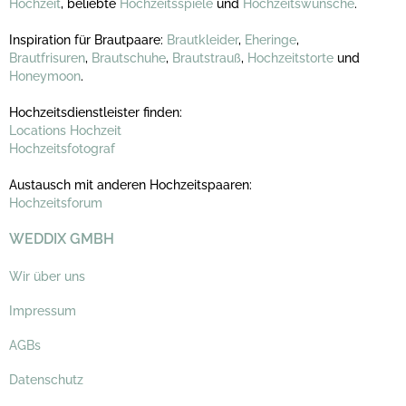
Hochzeit
, beliebte
Hochzeitsspiele
und
Hochzeitswünsche
.
Inspiration für Brautpaare:
Brautkleider
,
Eheringe
,
Brautfrisuren
,
Brautschuhe
,
Brautstrauß
,
Hochzeitstorte
und
Honeymoon
.
Hochzeitsdienstleister finden:
Locations Hochzeit
Hochzeitsfotograf
Austausch mit anderen Hochzeitspaaren:
Hochzeitsforum
WEDDIX GMBH
Wir über uns
Impressum
AGBs
Datenschutz