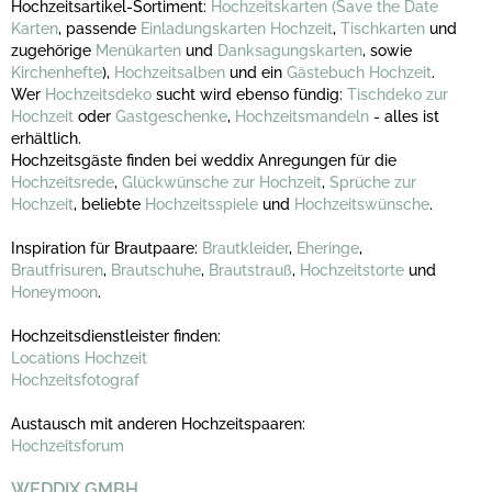
Hochzeitsartikel-Sortiment:
Hochzeitskarten
(Save the Date
Karten
, passende
Einladungskarten Hochzeit
,
Tischkarten
und
zugehörige
Menükarten
und
Danksagungskarten
, sowie
Kirchenhefte
),
Hochzeitsalben
und ein
Gästebuch Hochzeit
.
Wer
Hochzeitsdeko
sucht wird ebenso fündig:
Tischdeko zur
Hochzeit
oder
Gastgeschenke
,
Hochzeitsmandeln
- alles ist
erhältlich.
Hochzeitsgäste finden bei weddix Anregungen für die
Hochzeitsrede
,
Glückwünsche zur Hochzeit
,
Sprüche zur
Hochzeit
, beliebte
Hochzeitsspiele
und
Hochzeitswünsche
.
Inspiration für Brautpaare:
Brautkleider
,
Eheringe
,
Brautfrisuren
,
Brautschuhe
,
Brautstrauß
,
Hochzeitstorte
und
Honeymoon
.
Hochzeitsdienstleister finden:
Locations Hochzeit
Hochzeitsfotograf
Austausch mit anderen Hochzeitspaaren:
Hochzeitsforum
WEDDIX GMBH