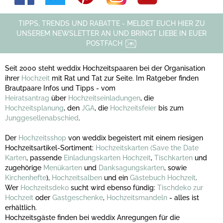
TIPPS, TRENDS UND RABATTE - MELDET EUCH HIER ZU
UNSEREM NEWSLETTER AN UND BRINGT LIEBE IN EUER
POSTFACH
Seit 2000 steht weddix Hochzeitspaaren bei der Organisation
ihrer
Hochzeit
mit Rat und Tat zur Seite. Im Ratgeber finden
Brautpaare Infos und Tipps - vom
Heiratsantrag
über
Hochzeitseinladungen
, die
Hochzeitsplanung
, den
JGA
, die
Hochzeitsfeier
bis zum
Junggesellenabschied
.
Der
Hochzeitsshop
von weddix begeistert mit einem riesigen
Hochzeitsartikel-Sortiment:
Hochzeitskarten
(Save the Date
Karten
, passende
Einladungskarten Hochzeit
,
Tischkarten
und
zugehörige
Menükarten
und
Danksagungskarten
, sowie
Kirchenhefte
),
Hochzeitsalben
und ein
Gästebuch Hochzeit
.
Wer
Hochzeitsdeko
sucht wird ebenso fündig:
Tischdeko zur
Hochzeit
oder
Gastgeschenke
,
Hochzeitsmandeln
- alles ist
erhältlich.
Hochzeitsgäste finden bei weddix Anregungen für die