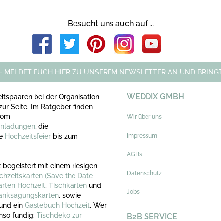
Besucht uns auch auf ...
 - MELDET EUCH HIER ZU UNSEREM NEWSLETTER AN UND BRINGT
WEDDIX GMBH
itspaaren bei der Organisation
zur Seite. Im Ratgeber finden
 vom
Wir über uns
inladungen
, die
ie
Hochzeitsfeier
bis zum
Impressum
AGBs
 begeistert mit einem riesigen
Datenschutz
chzeitskarten
(Save the Date
arten Hochzeit
,
Tischkarten
und
Jobs
anksagungskarten
, sowie
und ein
Gästebuch Hochzeit
. Wer
nso fündig:
Tischdeko zur
B2B SERVICE