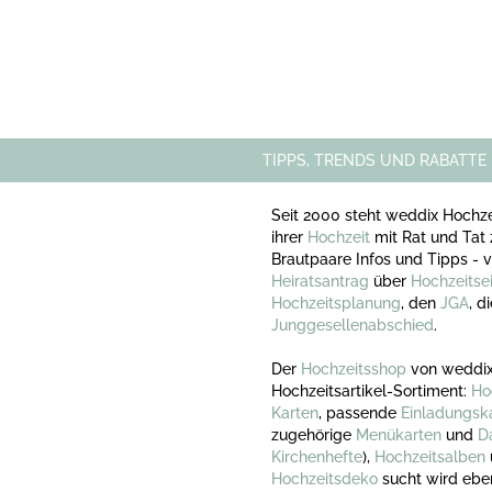
TIPPS, TRENDS UND RABATTE
Seit 2000 steht weddix Hochze
ihrer
Hochzeit
mit Rat und Tat 
Brautpaare Infos und Tipps -
Heiratsantrag
über
Hochzeitse
Hochzeitsplanung
, den
JGA
, d
Junggesellenabschied
.
Der
Hochzeitsshop
von weddix
Hochzeitsartikel-Sortiment:
Ho
Karten
, passende
Einladungsk
zugehörige
Menükarten
und
D
Kirchenhefte
),
Hochzeitsalben
Hochzeitsdeko
sucht wird ebe