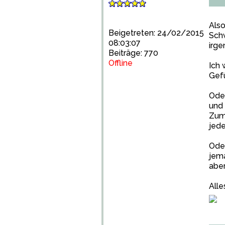
Also
Beigetreten: 24/02/2015
Schw
08:03:07
irge
Beiträge: 770
Offline
Ich 
Gefü
Oder
und 
Zumi
jede
Oder
jema
aber
Alle