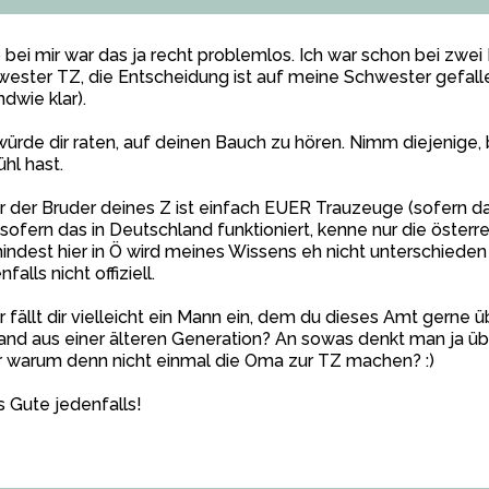
 bei mir war das ja recht problemlos. Ich war schon bei zwe
ester TZ, die Entscheidung ist auf meine Schwester gefal
ndwie klar).
würde dir raten, auf deinen Bauch zu hören. Nimm diejenige,
hl hast.
 der Bruder deines Z ist einfach EUER Trauzeuge (sofern da
sofern das in Deutschland funktioniert, kenne nur die österr
ndest hier in Ö wird meines Wissens eh nicht unterschieden
nfalls nicht offiziell.
 fällt dir vielleicht ein Mann ein, dem du dieses Amt gerne
nd aus einer älteren Generation? An sowas denkt man ja übl
 warum denn nicht einmal die Oma zur TZ machen? :)
s Gute jedenfalls!