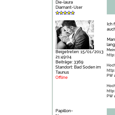
Die-laura
Diamant-User
Ich 
auc
Man 
lang
Mein
Beigetreten: 15/01/2013
http
21:49:04
Beiträge: 3369
Hoch
Standort: Bad Soden im
http
Taunus
PW a
Offline
Hoch
http
PW a
Papillon~