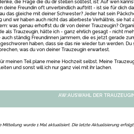
denke, die Frage die du dir stellen solltest, ist: Auf wen kan
 deine Freundin oft unverbindlich auftritt - ist sie für dich 
u das gleiche mit deiner Schwester? Jeder hat sein Päckc
19 und wir haben auch nicht das allerbeste Verhältnis, sie ha
m: was genau erhoffst du dir von deiner Trauzeugin? Organi
e als Trauzeugin, hätte ich - ganz ehrlich gesagt - nicht mehr
 auch ständig Freundinnen jammern, die es jetzt gerade z
 geschworen haben, dass sie das nie wieder tun werden. Du 
rechen, was du von deiner Trauzeugin erwartest.
für meinen Teil plane meine Hochzeit selbst. Meine Trauzeu
eiten und sonst will ich nur ganz viel mit ihr lachen.
AW:AUSWAHL DER TRAUZEUGI
e Mitteilung wurde 1 Mal aktualisiert. Die letzte Aktualisierung erfo