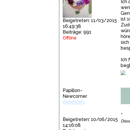
Ich 
wenn
Gena
ist 
Beigetreten: 11/03/2015
Zude
16:49:38
würd
Beiträge: 991
höre
Offline
sich
besp
Ich 
begl
Papillon~
Newcomer
*
Beigetreten: 10/06/2015
Dies
14:16:08