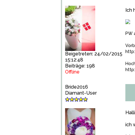
Ich 
PW a
Vorb
http
Beigetreten: 24/02/2015
15:12:48
Hoch
Beiträge: 198
http
Offline
Bride2016
Diamant-User
Hall
ich 