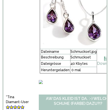
Dateiname
Schmuckset.jpg
Beschreibung
Schmuckset
Downl
Dateigrösse
40 Kbytes
Heruntergeladen:
0 mal
*Tina
AW:DAS KLEID IST DA. :-) WELCH
Diamant-User
SCHUHE (FARBE) DAZU?!?