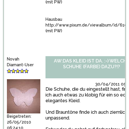
(mit PW)
Hausbau
http://www.pixum.de/viewalbum/id/610
(mit PW)
Novah
AW:DAS KLEID IST DA. :-) WELCH
Diamant-User
SCHUHE (FARBE) DAZU?!?
30/04/2011 05:5
Die Schuhe, die du eingestellt hast, fin
ich auch etwas zu klobig für ein so edle
elegantes Kleid.
Und Brauntöne finde ich auch ziemlich
Beigetreten:
unpassend.
26/05/2010
06:24:10