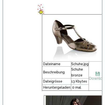
Dateiname
Schuhe.jpg
Schuhe
Beschreibung
bronze
Downloa
Dateigrösse
13 Kbytes
Heruntergeladen:
0 mal