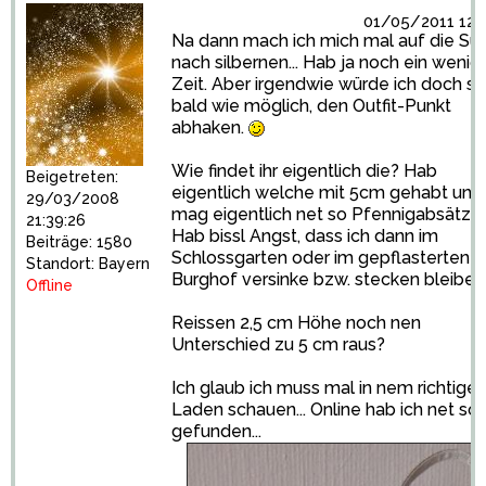
01/05/2011 12:5
Na dann mach ich mich mal auf die Su
nach silbernen... Hab ja noch ein wenig
Zeit. Aber irgendwie würde ich doch so
bald wie möglich, den Outfit-Punkt
abhaken.
Wie findet ihr eigentlich die? Hab
Beigetreten:
eigentlich welche mit 5cm gehabt und
29/03/2008
mag eigentlich net so Pfennigabsätze..
21:39:26
Hab bissl Angst, dass ich dann im
Beiträge: 1580
Schlossgarten oder im gepflasterten
Standort: Bayern
Burghof versinke bzw. stecken bleiben
Offline
Reissen 2,5 cm Höhe noch nen
Unterschied zu 5 cm raus?
Ich glaub ich muss mal in nem richtige
Laden schauen... Online hab ich net so 
gefunden...