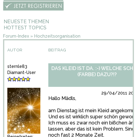
NEUESTE THEMEN
HOTTEST TOPICS
Forum-Index
»
Hochzeitsorganisation
AUTOR
BEITRAG
sternle83
DAS KLEID IST DA. :-) WELCHE SCH
Diamant-User
(FARBE) DAZU?!?
29/04/2011 20:0
Hallo Mädls,
am Dienstag ist mein Kleid angekomm
Und es ist wirklich super schön geword
Ich muss es zwar noch ein bißchen än
lassen, aber das ist kein Problem. Sind 
noch fast 2 Monate Zeit.
Beigetreten: