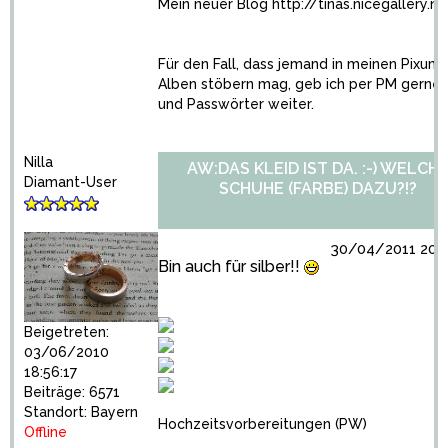
Mein neuer Blog
http://tinas.nicegallery.n
Für den Fall, dass jemand in meinen Pixum
Alben stöbern mag, geb ich per PM gerne 
und Passwörter weiter.
Nilla
AW:DAS KLEID IST DA. :-) WELCH
Diamant-User
SCHUHE (FARBE) DAZU?!?
30/04/2011 20:0
Bin auch für silber!!
Beigetreten:
03/06/2010
18:56:17
Beiträge: 6571
Standort: Bayern
Hochzeitsvorbereitungen
(PW)
Offline