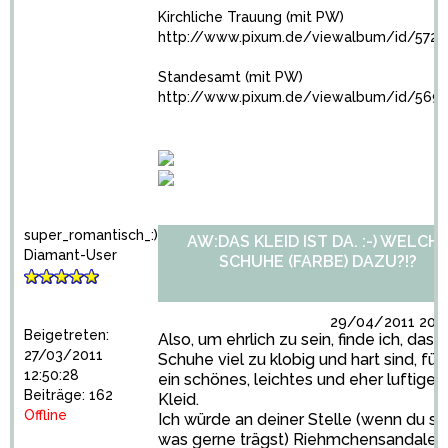
Kirchliche Trauung (mit PW)
http://www.pixum.de/viewalbum/id/572
Standesamt (mit PW)
http://www.pixum.de/viewalbum/id/569
super_romantisch_:)
AW:DAS KLEID IST DA. :-) WELCH
Diamant-User
SCHUHE (FARBE) DAZU?!?
29/04/2011 20:5
Beigetreten:
Also, um ehrlich zu sein, finde ich, dass
27/03/2011
Schuhe viel zu klobig und hart sind, für
12:50:28
ein schönes, leichtes und eher luftiges
Beiträge: 162
Kleid.
Offline
Ich würde an deiner Stelle (wenn du so
was gerne trägst) Riehmchensandalen