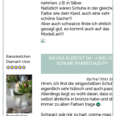
nehmen, z.B. in Silber.
Natürlich wären Schuhe in der gleichen
Farbe wie dein Kleid, auch eine sehr
schöne Sache!!!
Aber auch schwarze finde ich ehrlich
gesagt gut, es kommt auch auf das
Modell an!!!
Ranunkelchen
AW:DAS KLEID IST DA. :-) WELCH
Diamant-User
SCHUHE (FARBE) DAZU?!?
29/04/2011 21:0
Hmm, ich find die eingestellten Schuh
eigentlich sehr hübsch und auch passe
Allerdings liegt es wohl daran, dass ich
selbst ähnliche in bronze habe und die
immer zu allen Farben trage
.
Schwarz wär mir zu hart, creme mag ic