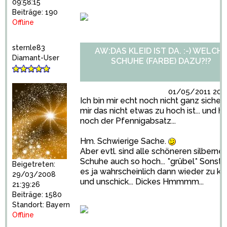
09:58:15
Beiträge: 190
Offline
sternle83
AW:DAS KLEID IST DA. :-) WELCH
Diamant-User
SCHUHE (FARBE) DAZU?!?
01/05/2011 20:3
Ich bin mir echt noch nicht ganz sicher,
mir das nicht etwas zu hoch ist... und ha
noch der Pfennigabsatz...
Hm. Schwierige Sache.
Aber evtl. sind alle schöneren silberne
Schuhe auch so hoch... *grübel* Sonst i
Beigetreten:
es ja wahrscheinlich dann wieder zu kl
29/03/2008
und unschick... Dickes Hmmmm...
21:39:26
Beiträge: 1580
Standort: Bayern
Offline