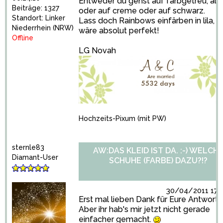
Entweder du gehst auf farbgetreu, also 
Beiträge: 1327
oder auf creme oder auf schwarz.
Standort: Linker
Lass doch Rainbows einfärben in lila, d
Niederrhein (NRW)
wäre absolut perfekt!
Offline
LG Novah
Hochzeits-Pixum
(mit PW)
sternle83
AW:DAS KLEID IST DA. :-) WELCH
Diamant-User
SCHUHE (FARBE) DAZU?!?
30/04/2011 17:0
Erst mal lieben Dank für Eure Antworten
Aber ihr hab's mir jetzt nicht gerade
einfacher gemacht.