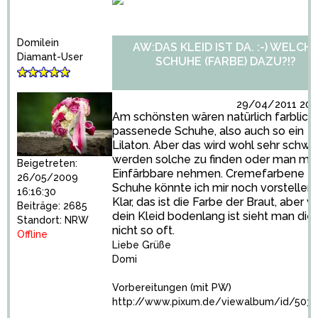
Domilein
AW:DAS KLEID IST DA. :-) WELCH
Diamant-User
SCHUHE (FARBE) DAZU?!?
29/04/2011 20:2
Am schönsten wären natürlich farblich
passenede Schuhe, also auch so ein
Lilaton. Aber das wird wohl sehr schwe
werden solche zu finden oder man mü
Beigetreten:
Einfärbbare nehmen. Cremefarbene
26/05/2009
Schuhe könnte ich mir noch vorstellen.
16:16:30
Klar, das ist die Farbe der Braut, aber 
Beiträge: 2685
dein Kleid bodenlang ist sieht man die
Standort: NRW
nicht so oft.
Offline
Liebe Grüße
Domi
Vorbereitungen (mit PW)
http://www.pixum.de/viewalbum/id/5037