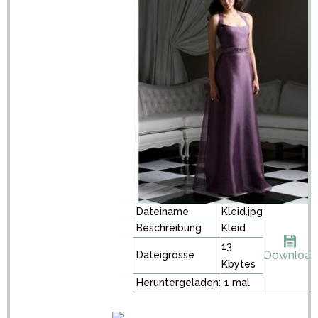
Dateiname
Kleid.jpg
Beschreibung
Kleid
13
Download
Dateigrösse
Kbytes
Heruntergeladen:
1 mal