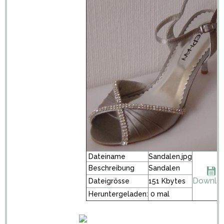
Dateiname
Sandalen.jpg
Beschreibung
Sandalen
Downlo
Dateigrösse
151 Kbytes
Heruntergeladen:
0 mal