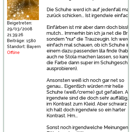
Die Schuhe werd ich auf jedenfall mal
zurück schicken... Ist irgendwie einfach 
Beigetreten:
Einfärben ist mir aber dann doch bissl 
29/03/2008
mutch... Immerhin bin ich ja net die Brau
21:39:26
sondern "nur" die Trauzeugin. Ich werd
Beiträge: 1580
einfach mal schauen, ob ich Schuhe in
Standort: Bayern
einem dazu passenden lila finde (hab j
Offline
auch ne Stola machen lassen, so kann 
die Farbe dann super im Schuhgeschäf
ausprobieren).
Ansonsten weiß ich noch gar net so
genau... Eigentlich würden mir helle
Schuhe (weiß/creme) gut gefallen. Ab
irgendwie sind die doch sehr auffällig, 
im Kontrast zum Kleid. Aber schwarz fi
ich halt doch irgendwie so ein harter
Kontrast. Hm...
Sonst noch irgendwelche Meinungen?!