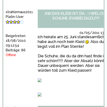
strahlemaus2011
AW:DAS KLEID IST DA. :-) WELCH
Platin-User
SCHUHE (FARBE) DAZU?!?
01/05/2011 13:0
Beigetreten:
ich heirate am 25. Juni standesamtlich
18/08/2010
habe auch noch kein Kleid
. Also du
09:12:54
liegst voll im Plan Sternle!
Beiträge: 86
Offline
Die Schuhe, die du da drin hast finde ic
sehr schön!!!!! Aber der Absatz könnte
Dauer unbequem werden. Aber sie
würden toll zum Kleid passen!