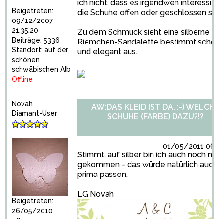
ich nicht, dass es irgendwen interessier
Beigetreten:
die Schuhe offen oder geschlossen si
09/12/2007
21:35:20
Zu dem Schmuck sieht eine silberne
Beiträge: 5336
Riemchen-Sandalette bestimmt schö
Standort: auf der
und elegant aus.
schönen
schwäbischen Alb
Offline
Novah
AW:DAS KLEID IST DA. :-) WELCH
Diamant-User
SCHUHE (FARBE) DAZU?!?
01/05/2011 06:1
Stimmt, auf silber bin ich auch noch nic
gekommen - das würde natürlich auch
prima passen.
LG Novah
Beigetreten:
26/05/2010