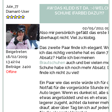
Jule_77
AW:DAS KLEID IST DA. :-) WELCH
Diamant-User
SCHUHE (FARBE) DAZU?!?
02/05/2011 09:2
Also mir persönlich gefällt das erste P
überhaupt nicht. Viel zu klobig.
Das zweite Paar finde ich elegant. We
Beigetreten:
ich das richtig verstehe hat es dann 7,
18/02/2009
Absatz? Hatte ich bei meinen
13:42:04
Brautschuhen
auch und bei vielen mei
Beiträge: 2400
Schuhe habe ich noch mehr Absatz. D
Offline
finde ich nicht zu viel!
Ein Paar wie das erste würde ich für d
Notfall für die vorgerückte Stunde ins
Auto legen. Wenn es dunkel ist, alle s
etwas angetüddelt und es eh etwas
legerer zugeht, achtet da keiner mehr
drauf, aber über Tag bin ich auf jeden F