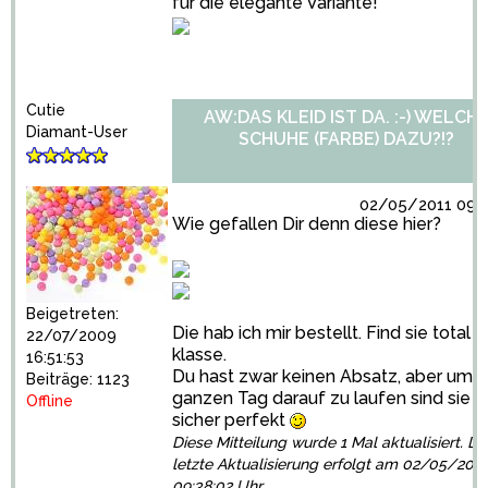
für die elegante Variante!
Cutie
AW:DAS KLEID IST DA. :-) WELCH
Diamant-User
SCHUHE (FARBE) DAZU?!?
02/05/2011 09:3
Wie gefallen Dir denn diese hier?
Beigetreten:
Die hab ich mir bestellt. Find sie total
22/07/2009
klasse.
16:51:53
Du hast zwar keinen Absatz, aber um 
Beiträge: 1123
ganzen Tag darauf zu laufen sind sie
Offline
sicher perfekt
Diese Mitteilung wurde 1 Mal aktualisiert. Di
letzte Aktualisierung erfolgt am 02/05/2011
09:38:02 Uhr