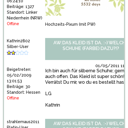
06:24:10
Beiträge: 1327
Standort: Linker
Niederrhein (NRW)
Offline
Hochzeits-Pixum
(mit PW)
Kathrin2802
AW:DAS KLEID IST DA. :-) WELCH
Silber-User
SCHUHE (FARBE) DAZU?!?
01/05/2011 11:4
Beigetreten:
Ich bin auch für silberne Schuhe; gerne
05/02/2009
auch offen. Das Kleid ist super schön!!!
13:01:53
Verrätst Du mir, wo du es bestellt hast?
Beiträge: 30
Standort: Hessen
LG
Offline
Kathrin
strahlemaus2011
AW:DAS KLEID IST DA. :-) WELCH
Platin-User