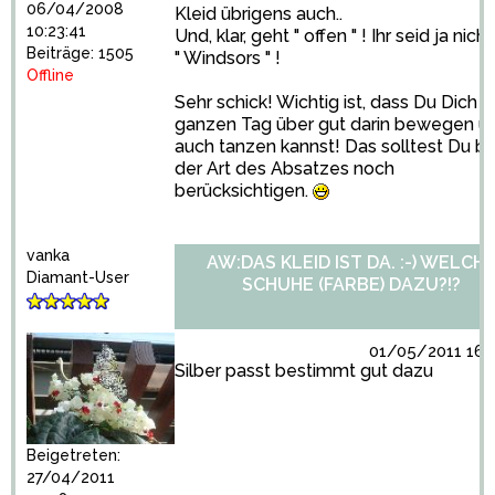
06/04/2008
Kleid übrigens auch..
10:23:41
Und, klar, geht " offen " ! Ihr seid ja nicht
Beiträge: 1505
" Windsors " !
Offline
Sehr schick! Wichtig ist, dass Du Dich 
ganzen Tag über gut darin bewegen u
auch tanzen kannst! Das solltest Du be
der Art des Absatzes noch
berücksichtigen.
vanka
AW:DAS KLEID IST DA. :-) WELCH
Diamant-User
SCHUHE (FARBE) DAZU?!?
01/05/2011 16:1
Silber passt bestimmt gut dazu
Beigetreten:
27/04/2011