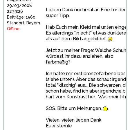
29/03/2008
Lieben Dank nochmal an Fine für den
21:39:26
super Tipp.
Beiträge: 1580
Standort: Bayern
Hab Euch mein Kleid mal unten eingef
Offline
Es allerdings "in echt" etwas dunkleres l
als auf dem Bild abgebildet.
Jetzt zu meiner Frage: Welche Schuhe
würdest ihr dazu anziehen, also
farbmäßig?
Ich hatte mir erst bronzefarbene beste
(siehe unten). Aber das schaut irgendw
total "kitschig" aus... Die schwarzen, die
schon habe, find ich aber irgendwie bis
hart vom Konstrast her... Was meint ihr?
SOS. Bitte um Meinungen.
Vielen, vielen lieben Dank
Euer sternle