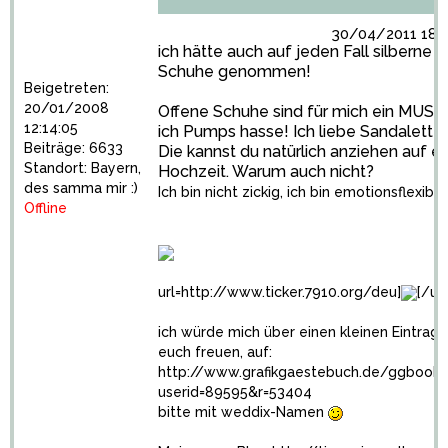
30/04/2011 18:0
ich hätte auch auf jeden Fall silberne
Schuhe genommen!
Beigetreten:
20/01/2008
Offene Schuhe sind für mich ein MUSS,
12:14:05
ich Pumps hasse! Ich liebe Sandaletten
Beiträge: 6633
Die kannst du natürlich anziehen auf ei
Standort: Bayern,
Hochzeit. Warum auch nicht?
des samma mir :)
Ich bin nicht zickig, ich bin emotionsflexibel
Offline
url=http://www.ticker.7910.org/deu]
[/url
ich würde mich über einen kleinen Eintrag 
euch freuen, auf:
http://www.grafikgaestebuch.de/ggbook.
userid=89595&r=53404
bitte mit weddix-Namen