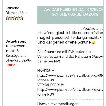
Falbiene
AW:DAS KLEID IST DA. :-) WELCH
Diamant-User
SCHUHE (FARBE) DAZU?!?
30/04/2011 22:5
Ich würde glaub ich lila nehmen (silber
mag ich persönlich leider gar nicht...)
Beigetreten:
Und klar gehen offene Schuhe
16/07/2008
------
11:40:26
Alle Pixum sind mit PW, außer das
Beiträge: 1325
Verkaufspixum und das Nähpixum (Passwör
Standort: Ba-Wü
gerne per PM)
Offline
NÄHPIXUM:
http://www.pixum.de/viewalbum/id/580
(ohne PW)
VERKAUFSPIXUM:
http://www.pixum.de/viewalbum/id/414
(ohne PW)
------------------------------------------------
Hochzeitsvorbereitungen: