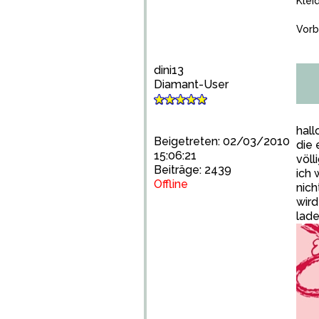
Klei
Vorb
dini13
Diamant-User
hall
Beigetreten: 02/03/2010
die 
15:06:21
völl
Beiträge: 2439
ich 
Offline
nich
wird
lade