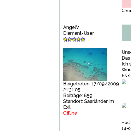
Cre
AngelV
Diamant-User
Unse
Das 
Ich 
Würd
Es s
Beigetreten: 17/09/2009
21:31:05
Beiträge: 859
Standort: Saarländer im
Exil
Offline
Hoch
14-0