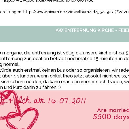
d:
http://www.pixum.de/viewalbum/id/5503366
ereitungen:
http://www.pixum.de/viewalbum/id/5522927
(PW 20
AW:ENTFERNUNG KIRCHE - FEIE
o morgane, die entfernung ist völlig ok. unsere kirche ist c
entfernung zur location beträgt nochmal so 15 minuten. in der
ig normal.
würde auch erstmal keinen bus oder so organisieren, wir red
t über 4 stunden. wenn onkel theo jetzt absolut nicht weiss,
 sich schon melden, da kann man dan immer noch fragen, wer 
n und kurz dahin zu fahren. :)