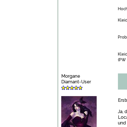
Hoch
Klei
Prob
Klei
(PW 
Morgane
Diamant-User
Ers
Ja, 
Loca
und 