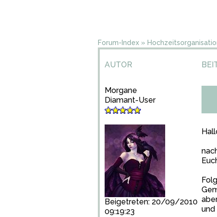
Forum-Index
»
Hochzeitsorganisatio
AUTOR
BEI
Morgane
Diamant-User
Hall
nach
Euch
Folg
Geme
aber
Beigetreten: 20/09/2010
und 
09:19:23