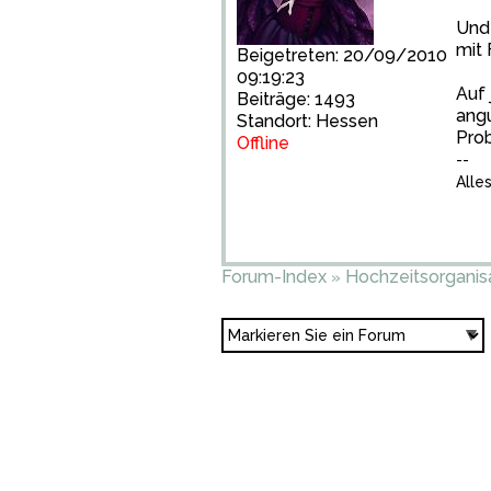
Und 
mit 
Beigetreten: 20/09/2010
09:19:23
Auf 
Beiträge: 1493
angu
Standort: Hessen
Prob
Offline
--
Alle
Forum-Index
Hochzeitsorganis
»