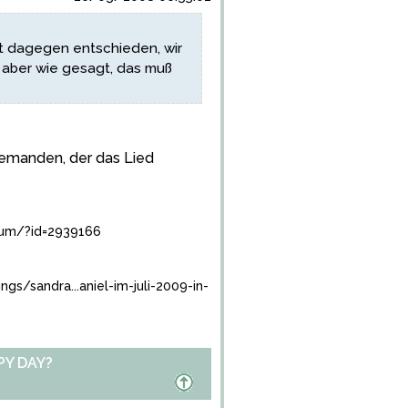
t dagegen entschieden, wir
. aber wie gesagt, das muß
niemanden, der das Lied
bum/?id=2939166
/sandra...aniel-im-juli-2009-in-
PY DAY?