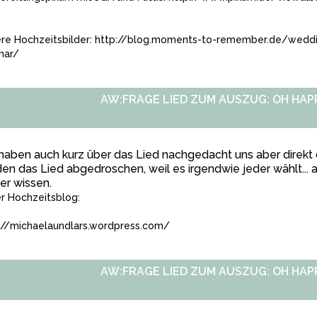
re Hochzeitsbilder:
http://blog.moments-to-remember.de/weddings
mar/
AW:FRAGE LIED ZUM AUSZUG: OH HAP
haben auch kurz über das Lied nachgedacht uns aber direkt
en das Lied abgedroschen, weil es irgendwie jeder wählt... 
er wissen.
r Hochzeitsblog:
://michaelaundlars.wordpress.com/
AW:FRAGE LIED ZUM AUSZUG: OH HAP