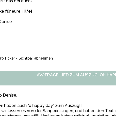
ist das bei euch?
e für eure Hilfe!
Denise
AW:FRAGE LIED ZUM AUSZUG: OH HAP
o Denise,
wir haben auch "o happy day" zum Auszug!!
 wir lassen es von der Sängerin singen, und haben den Text 
 mitsingen, wer will!! Und wenn keiner mitsingt, genießen wi