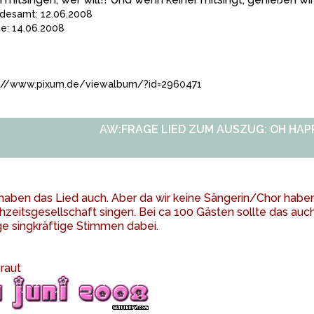
desamt: 12.06.2008
he: 14.06.2008
://www.pixum.de/viewalbum/?id=2960471
AW:FRAGE LIED ZUM AUSZUG: OH HAP
haben das Lied auch. Aber da wir keine Sängerin/Chor haben
zeitsgesellschaft singen. Bei ca 100 Gästen sollte das au
ge singkräftige Stimmen dabei.
braut