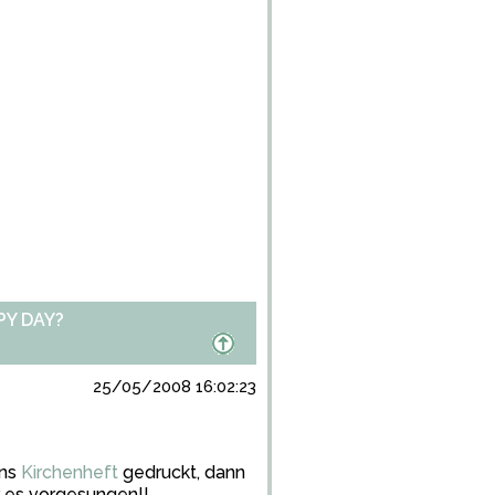
PY DAY?
25/05/2008 16:02:23
ins
Kirchenheft
gedruckt, dann
r es vorgesungen!!