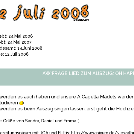
iebt: 24.Mai 2006
obt: 24.Mai 2007
desamt: 14.Juni 2008
e: 12.Juli 2008
AW:FRAGE LIED ZUM AUSZUG: OH HAP
 werden es auch haben und unsere A Capella Mädels werden
tudieren
werden es beim Auszug singen lassen..erst geht die Hochzeit
e Grüße von Sandra, Daniel und Emma :)
ereitungspixum mit JGA und Flittis:
http://www.pixum.de/viewal