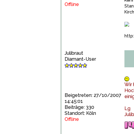
Offline
Stan
Kirc
http
Julibraut
Diamant-User
Wir 
Hoch
Beigetreten: 27/10/2007
eini
14:45:01
Beiträge: 330
Lg
Standort: Köln
Juli
Offline