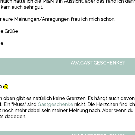
ntlich hatte ich die M&M´s in Aussicht, aber das fand ich dan
kam auch sehr gut.
r eure Meinungen/Anregungen freu ich mich schon.
be Grüße
ke
AW:GASTGESCHENKE?
lo
 oben gibt es natürlich keine Grenzen. Es hängt auch davon
t. Ein "Muss" sind
Gastgeschenke
nicht. Die Herzchen find ic
t noch mehr dabei sein meiner Meinung nach. Aber wenn du 
ts dagegen.