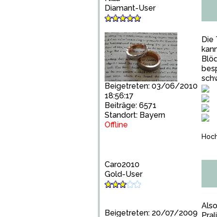
Diamant-User
Die 
kann
Blöd
besp
schw
Beigetreten: 03/06/2010
18:56:17
Beiträge: 6571
Standort: Bayern
Offline
Hoch
Caro2010
Gold-User
Also
Beigetreten: 20/07/2009
Pra