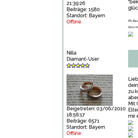
"bek
21:39:26
glüc
Beiträge: 1580
Standort: Bayern
Offline
PS.: B
dass m
Nilla
Diamant-User
Lieb
dein
zu k
aber
Mit 
Beigetreten: 03/06/2010
Elte
18:56:17
mir 
Beiträge: 6571
Standort: Bayern
Offline