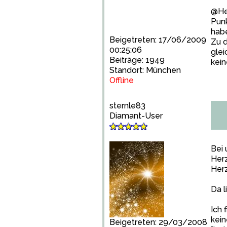
@Hei
Punk
habe
Beigetreten: 17/06/2009
Zu 
00:25:06
glei
Beiträge: 1949
kein
Standort: München
Offline
sternle83
Diamant-User
Bei 
Her
Herz
Da l
Ich 
kein
Beigetreten: 29/03/2008