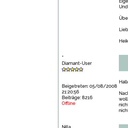
Eige
Und 
Übe
Lie
Hei
*
Diamant-User
Hal
Beigetreten: 05/08/2008
21:20:56
Nach
Beiträge: 8216
woll
Offline
nich
nich
Nilla