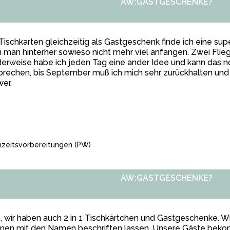
AW:GASTGESCHENKE?
Tischkarten gleichzeitig als Gastgeschenk finde ich eine su
 man hinterher sowieso nicht mehr viel anfangen. Zwei Flieg
erweise habe ich jeden Tag eine ander Idee und kann das 
rechen, bis September muß ich mich sehr zurückhalten und 
er.
zeitsvorbereitungen
(PW)
AW:GASTGESCHENKE?
, wir haben auch 2 in 1 Tischkärtchen und Gastgeschenke. W
linen mit den Namen beschriften lassen. Unsere Gäste bek