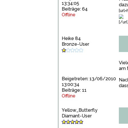
13:34:05
dazu
Beiträge: 64
[url
Offline
[/url
Heike 84
Bronze-User
Viel
am M
Beigetreten: 13/06/2010
Nach
13:00:34
dass
Beiträge: 11
Offline
Yellow_Butterfly
Diamant-User