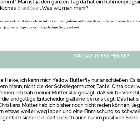
ommt". Man ist ja den ganzen Tag da hat ein Rahmenprogra
kliches
Brautpaar
. Was will man mehr?
evor jemand denkt, dass ich nur auf ne Hochzeit geh um selbst was davon zu haben. So war das jetzt
an ja schon einiges bekommt, auch ohne Gastgeschenk.
AW:GASTGESCHENKE?
e Heike, ich kann mich Yellow Butterfly nur anschließen. Es i
em Mann, nicht die der Schwiegermutter, Tante, Oma oder 
önnen. Ich hab meiner Mutter klar gesagt, daß wir für Vorschl
 die endgültige Entscheidung alleine bei uns liegt. Das hat s
Christians Mutter hab ich bisher noch nicht reden können, lie
rn etwas weiter weg leben und eine Einmischung so schwieri
eigentlich sicher bin, daß die sich auch nur im positiven Sinn