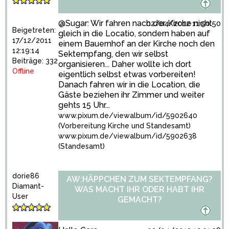
@Sugar: Wir fahren nach der Kirche nicht
02/04/2012 11:50:50
Beigetreten:
gleich in die Locatio, sondern haben auf
17/12/2011
einem Bauernhof an der Kirche noch den
12:19:14
Sektempfang, den wir selbst
Beiträge: 332
organisieren... Daher wollte ich dort
Offline
eigentlich selbst etwas vorbereiten!
Danach fahren wir in die Location, die
Gäste beziehen ihr Zimmer und weiter
gehts 15 Uhr...
www.pixum.de/viewalbum/id/5902640
(Vorbereitung Kirche und Standesamt)
www.pixum.de/viewalbum/id/5902638
(Standesamt)
dorie86
AW:HÄPPCHEN ZUM SEKTEMPFANG?
Diamant-
WAS MACHT IHR ODER HABT IHR
User
GEMACHT?