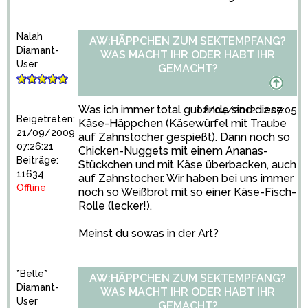
Nalah
AW:HÄPPCHEN ZUM SEKTEMPFANG?
Diamant-
WAS MACHT IHR ODER HABT IHR
User
GEMACHT?
Was ich immer total gut finde sind diese
02/04/2012 12:07:05
Beigetreten:
Käse-Häppchen (Käsewürfel mit Traube
21/09/2009
auf Zahnstocher gespießt). Dann noch so
07:26:21
Chicken-Nuggets mit einem Ananas-
Beiträge:
Stückchen und mit Käse überbacken, auch
11634
auf Zahnstocher. Wir haben bei uns immer
Offline
noch so Weißbrot mit so einer Käse-Fisch-
Rolle (lecker!).
Meinst du sowas in der Art?
*Belle*
AW:HÄPPCHEN ZUM SEKTEMPFANG?
Diamant-
WAS MACHT IHR ODER HABT IHR
User
GEMACHT?