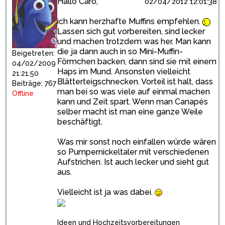
Hallo Caro,
02/04/2012 12:01:38
ich kann herzhafte Muffins empfehlen.
Lassen sich gut vorbereiten, sind lecker
und machen trotzdem was her. Man kann
die ja dann auch in so Mini-Muffin-
Beigetreten:
Förmchen backen, dann sind sie mit einem
04/02/2009
Haps im Mund. Ansonsten vielleicht
21:21:50
Blätterteigschnecken. Vorteil ist halt, dass
Beiträge: 767
man bei so was viele auf einmal machen
Offline
kann und Zeit spart. Wenn man Canapés
selber macht ist man eine ganze Weile
beschäftigt.
Was mir sonst noch einfallen würde wären
so Pumpernickeltaler mit verschiedenen
Aufstrichen. Ist auch lecker und sieht gut
aus.
Vielleicht ist ja was dabei.
Ideen und Hochzeitsvorbereitungen