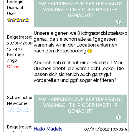
bondgirl
AW:HÄPPCHEN ZUM SEKTEMPFANG?
Diamant-
WAS MACHT IHR ODER HABT IHR
User
GEMACHT?
Unsere eigenen weiß ich gar nicht mehr
03/04/2012 12:15:50
Beigetreten:
genau, da sie schon alle aufgegessen
30/09/2009
waren als wir in der Location ankamen
13:24:17
nach dem Fotoshooting
Beiträge:
2092
Aber ich hab mal auf einer Hochzeit Mini
Offline
Quiches erlebt, die waren echt lecker. Die
lassen sich sicherlich auch ganz gut
vorbereiten und ggf. sogar einfrieren?
Schweinchen
AW:HÄPPCHEN ZUM SEKTEMPFANG?
Newcomer
WAS MACHT IHR ODER HABT IHR
GEMACHT?
Beigetreten:
Hallo Mädels,
07/04/2012 10:30:55