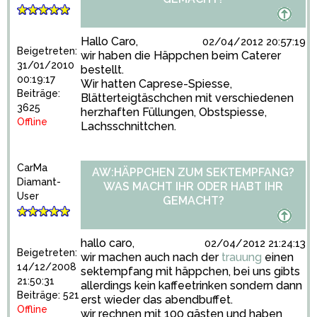
Hallo Caro,
02/04/2012 20:57:19
Beigetreten:
wir haben die Häppchen beim Caterer
31/01/2010
bestellt.
00:19:17
Wir hatten Caprese-Spiesse,
Beiträge:
Blätterteigtäschchen mit verschiedenen
3625
herzhaften Füllungen, Obstspiesse,
Offline
Lachsschnittchen.
CarMa
AW:HÄPPCHEN ZUM SEKTEMPFANG?
Diamant-
WAS MACHT IHR ODER HABT IHR
User
GEMACHT?
hallo caro,
02/04/2012 21:24:13
Beigetreten:
wir machen auch nach der
trauung
einen
14/12/2008
sektempfang mit häppchen, bei uns gibts
21:50:31
allerdings kein kaffeetrinken sondern dann
Beiträge: 521
erst wieder das abendbuffet.
Offline
wir rechnen mit 100 gästen und haben