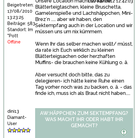
Unsere Location macht so kleine
02/04/2012 12:42:03
Beigetreten:
Blätterteigtaschen, kleine Bruschetta,
17/08/2010
Garnelenspieße und Lachshäppchen, Mini-
13:23:25
Brez´n ..... aber wir haben, den
Beiträge: 583
Sektempfang auch in der Location und wir
Standort: Im
müssen uns um nix kümmern.
"Pott
Offline
Wenn Ihr das selber machen wollt/ müsst,
da rate ich Euch wirklich zu kleinen
Blätterteigsachen oder herzhaften
Muffins- die brauchen keine Kühlung o. ä.
Aber versucht doch bitte, das zu
delegieren- ich hätte keine Ruhe einen
Tag vorher noch was zu backen, o. ä. - das
finde ich, muss ich als Braut nicht haben.....
dini13
AW:HÄPPCHEN ZUM SEKTEMPFANG?
Diamant-
WAS MACHT IHR ODER HABT IHR
User
GEMACHT?