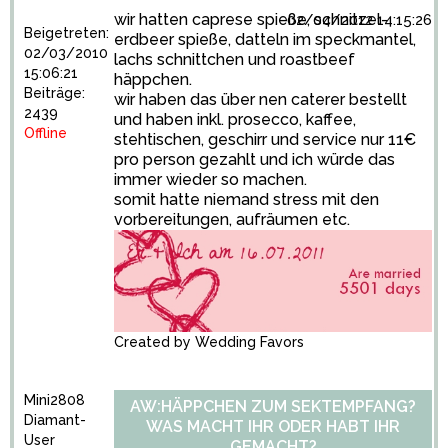
wir hatten caprese spieße, schnitzel-
02/04/2012 14:15:26
Beigetreten:
erdbeer spieße, datteln im speckmantel,
02/03/2010
lachs schnittchen und roastbeef
15:06:21
häppchen.
Beiträge:
wir haben das über nen caterer bestellt
2439
und haben inkl. prosecco, kaffee,
Offline
stehtischen, geschirr und service nur 11€
pro person gezahlt und ich würde das
immer wieder so machen.
somit hatte niemand stress mit den
vorbereitungen, aufräumen etc.
Created by
Wedding Favors
Mini2808
AW:HÄPPCHEN ZUM SEKTEMPFANG?
Diamant-
WAS MACHT IHR ODER HABT IHR
User
GEMACHT?