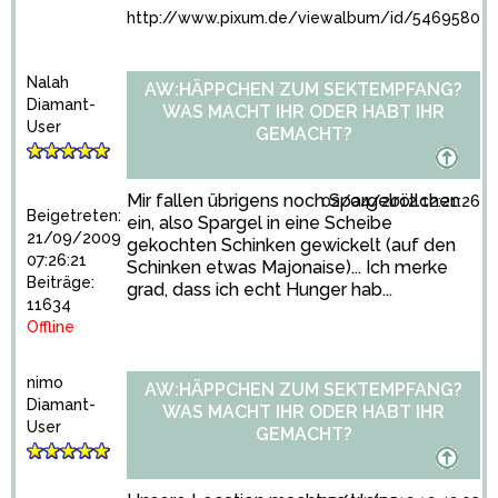
http://www.pixum.de/viewalbum/id/5469580
Nalah
AW:HÄPPCHEN ZUM SEKTEMPFANG?
Diamant-
WAS MACHT IHR ODER HABT IHR
User
GEMACHT?
Mir fallen übrigens noch Spargelröllchen
02/04/2012 12:21:26
Beigetreten:
ein, also Spargel in eine Scheibe
21/09/2009
gekochten Schinken gewickelt (auf den
07:26:21
Schinken etwas Majonaise)... Ich merke
Beiträge:
grad, dass ich echt Hunger hab...
11634
Offline
nimo
AW:HÄPPCHEN ZUM SEKTEMPFANG?
Diamant-
WAS MACHT IHR ODER HABT IHR
User
GEMACHT?