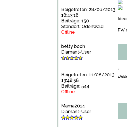
Beigetreten: 28/06/2013
18:43:18
Ide
Beiträge: 150
Standort: Odenwald
PW g
Offline
betty booh
Diamant-User
*
Beigetreten: 11/08/2013
Dies
13:48:58
Beiträge: 544
Offline
Mama2014
Diamant-User