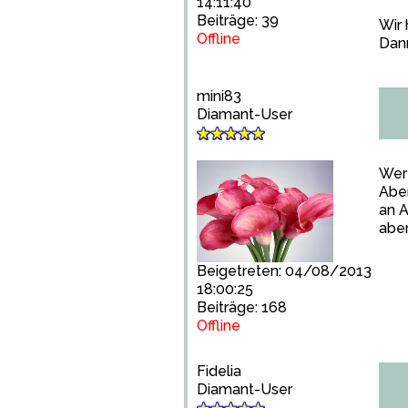
14:11:40
Beiträge: 39
Wir 
Offline
Dann
mini83
Diamant-User
Wer 
Aber
an A
aber
Beigetreten: 04/08/2013
18:00:25
Beiträge: 168
Offline
Fidelia
Diamant-User