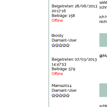
wirk
Beigetreten: 28/06/2013
schr
20:17:16
Beiträge: 158
ich 
Offline
nich
llkooly
Diamant-User
@Ma
Beigetreten: 07/03/2013
14:47:53
Beiträge: 579
Offline
Mama2014
Diamant-User
schl