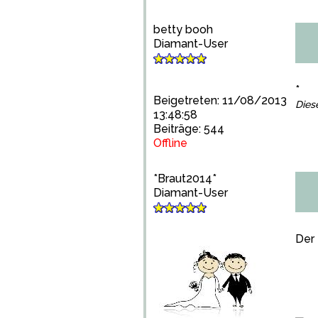
betty booh
Diamant-User
*
Beigetreten: 11/08/2013
Dies
13:48:58
Beiträge: 544
Offline
*Braut2014*
Diamant-User
Der 