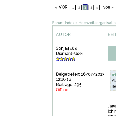
VOR
3
◄
1
2
4
5
VOR
►
Forum-Index
»
Hochzeitsorganisatio
AUTOR
BEI
Sonja4484
Diamant-User
Beigetreten: 16/07/2013
12:16:16
Al
Beiträge: 295
ja
Offline
Jaaa
Ich 