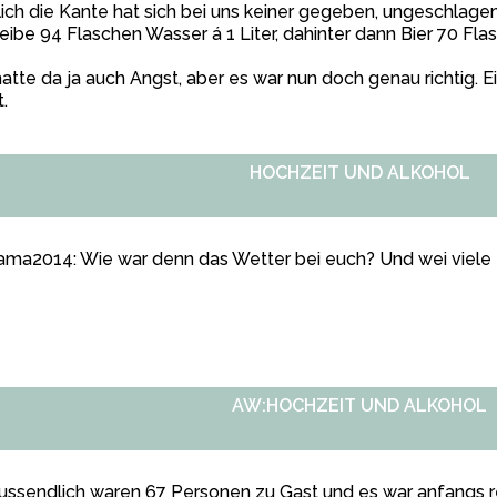
lich die Kante hat sich bei uns keiner gegeben, ungeschlagen
eibe 94 Flaschen Wasser á 1 Liter, dahinter dann Bier 70 Fla
hatte da ja auch Angst, aber es war nun doch genau richtig. 
t.
HOCHZEIT UND ALKOHOL
ma2014: Wie war denn das Wetter bei euch? Und wei viele 
AW:HOCHZEIT UND ALKOHOL
ussendlich waren 67 Personen zu Gast und es war anfangs 