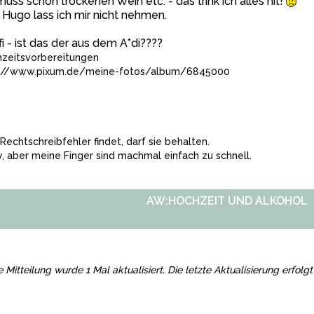
muss schon trockenen Wein etc. - das trink ich alles nit!
Hugo lass ich mir nicht nehmen.
fi - ist das der aus dem A*di????
zeitsvorbereitungen
://www.pixum.de/meine-fotos/album/6845000
Rechtschreibfehler findet, darf sie behalten.
y, aber meine Finger sind machmal einfach zu schnell.
AW:HOCHZEIT UND ALKOHOL
e Mitteilung wurde 1 Mal aktualisiert. Die letzte Aktualisierung erfo