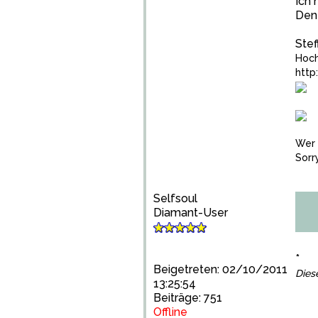
Ich 
Den 
Stef
Hoch
http
Wer 
Sorr
Selfsoul
Diamant-User
*
Beigetreten: 02/10/2011
Dies
13:25:54
Beiträge: 751
Offline