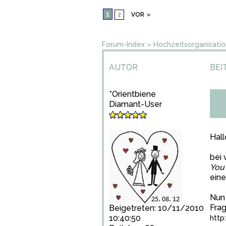
1
2
VOR
►
Forum-Index
»
Hochzeitsorganisatio
AUTOR
BEI
*Orientbiene
Diamant-User
Hall
bei 
You
eine
Nun 
Frag
Beigetreten: 10/11/2010
10:40:50
http