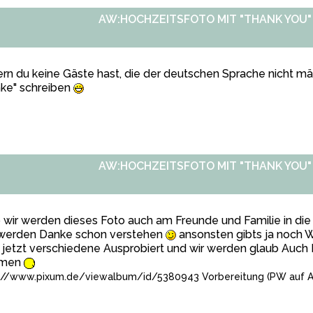
AW:HOCHZEITSFOTO MIT "THANK YOU"
rn du keine Gäste hast, die der deutschen Sprache nicht mäc
nke" schreiben
AW:HOCHZEITSFOTO MIT "THANK YOU"
 wir werden dieses Foto auch am Freunde und Familie in die
 werden Danke schon verstehen
ansonsten gibts ja noch W
 jetzt verschiedene Ausprobiert und wir werden glaub Auc
hmen
://www.pixum.de/viewalbum/id/5380943
Vorbereitung (PW auf A