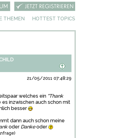
E THEMEN
HOTTEST TOPICS
CHILD
21/05/2011 07:48:29
eitspaar welches ein
"Thank
e es inzwischen auch schon mit
nlich besser
 kommt dann auch schon meine
ank
oder
Danke
oder
nfrage)