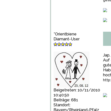
gesu
*Orientbiene
Diamant-User
Jap,
Auf 
gute
Habt
hoc
http
Beigetreten: 10/11/2010
10:40:50
Beiträge: 681
Standort:
Bayern/Rheinland-Pfalz