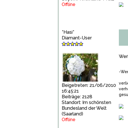
Offline
*Hasi*
Diamant-User
Wer
-Wen
verl
Beigetreten: 21/06/2010
verh
16:45:21
gesu
Beiträge: 2128
Standort: Im schönsten
Bundesland der Welt
(Saarland)
Offline