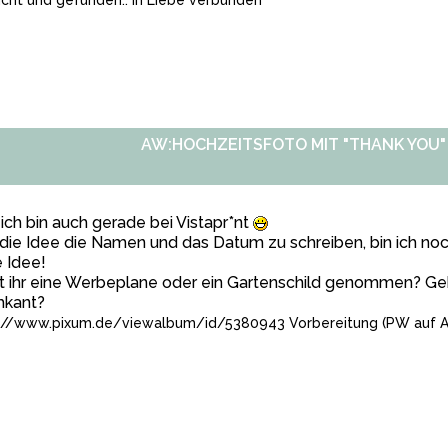
cht und gefunden.. in Liebe verbunden
AW:HOCHZEITSFOTO MIT "THANK YOU"
 ich bin auch gerade bei Vistapr*nt
die Idee die Namen und das Datum zu schreiben, bin ich no
 Idee!
 ihr eine Werbeplane oder ein Gartenschild genommen? Geh
hkant?
://www.pixum.de/viewalbum/id/5380943
Vorbereitung (PW auf A