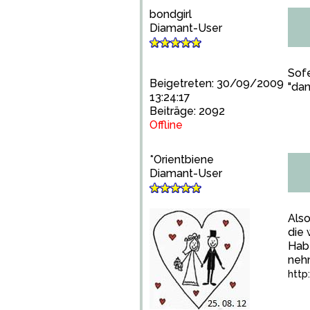
bondgirl
Diamant-User
Sofe
Beigetreten: 30/09/2009
"da
13:24:17
Beiträge: 2092
Offline
*Orientbiene
Diamant-User
Also
die
Hab
ne
http