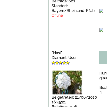
Beiträge: 681
Standort:
Bayern/Rheinland-Pfalz
Offline
*Hasi*
Diamant-User
Huhu
glau
Best
*i
Beigetreten: 21/06/2010
16:45:21
Beiträge: 2128