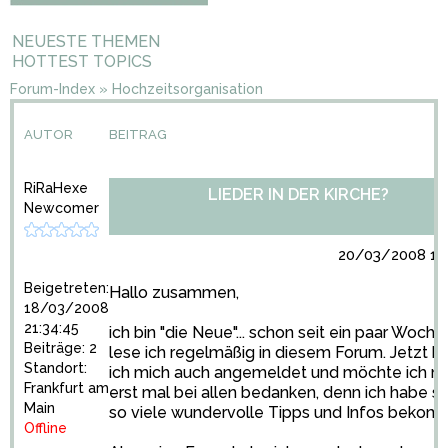
NEUESTE THEMEN
HOTTEST TOPICS
Forum-Index
»
Hochzeitsorganisation
AUTOR
BEITRAG
RiRaHexe
LIEDER IN DER KIRCHE?
Newcomer
20/03/2008 19:
Beigetreten:
Hallo zusammen,
18/03/2008
21:34:45
ich bin "die Neue"... schon seit ein paar Woche
Beiträge: 2
lese ich regelmäßig in diesem Forum. Jetzt h
Standort:
ich mich auch angemeldet und möchte ich m
Frankfurt am
erst mal bei allen bedanken, denn ich habe s
Main
so viele wundervolle Tipps und Infos bekom
Offline