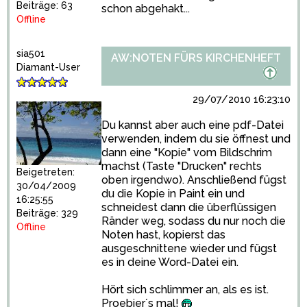
Beiträge: 63
schon abgehakt...
Offline
sia501
AW:NOTEN FÜRS KIRCHENHEFT
Diamant-User
29/07/2010 16:23:10
Du kannst aber auch eine pdf-Datei
verwenden, indem du sie öffnest und
dann eine "Kopie" vom Bildschrim
machst (Taste "Drucken" rechts
Beigetreten:
oben irgendwo). Anschließend fügst
30/04/2009
du die Kopie in Paint ein und
16:25:55
schneidest dann die überflüssigen
Beiträge: 329
Ränder weg, sodass du nur noch die
Offline
Noten hast, kopierst das
ausgeschnittene wieder und fügst
es in deine Word-Datei ein.
Hört sich schlimmer an, als es ist.
Proebier´s mal!