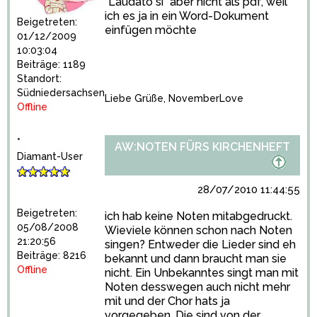
"Laudato si" aber nicht als pdf, weil
ich es ja in ein Word-Dokument
Beigetreten:
einfügen möchte
01/12/2009
10:03:04
Beiträge: 1189
Standort:
Südniedersachsen
Liebe Grüße, NovemberLove
Offline
*
AW:NOTEN FÜRS KIRCHENHEFT
Diamant-User
28/07/2010 11:44:55
Beigetreten:
ich hab keine Noten mitabgedruckt.
05/08/2008
Wieviele können schon nach Noten
21:20:56
singen? Entweder die Lieder sind eh
Beiträge: 8216
bekannt und dann braucht man sie
Offline
nicht. Ein Unbekanntes singt man mit
Noten desswegen auch nicht mehr
mit und der Chor hats ja
vorgegeben. Die sind von der