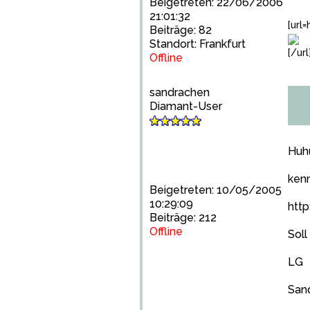
Beigetreten: 22/06/2006
21:01:32
[url
Beiträge: 82
Standort: Frankfurt
[/url
Offline
sandrachen
Diamant-User
Huh
ken
Beigetreten: 10/05/2005
10:29:09
http
Beiträge: 212
Offline
Soll
LG
San