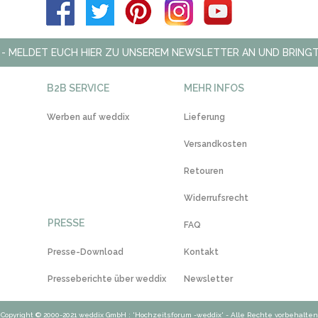
 - MELDET EUCH HIER ZU UNSEREM NEWSLETTER AN UND BRINGT
B2B SERVICE
MEHR INFOS
Werben auf weddix
Lieferung
Versandkosten
Retouren
Widerrufsrecht
PRESSE
FAQ
Presse-Download
Kontakt
Presseberichte über weddix
Newsletter
Copyright © 2000-2021 weddix GmbH : 'Hochzeitsforum -weddix' - Alle Rechte vorbehalten