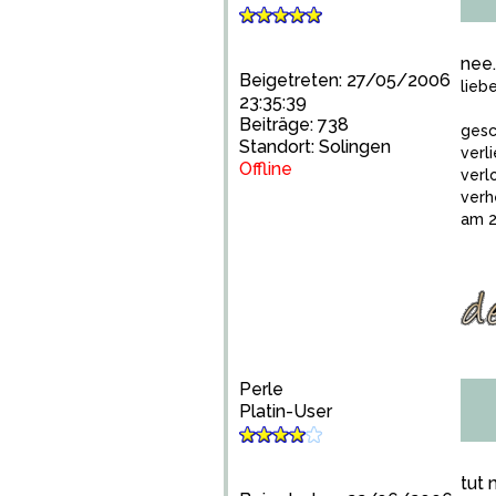
nee.
Beigetreten: 27/05/2006
lieb
23:35:39
Beiträge: 738
gesc
Standort: Solingen
verl
Offline
verl
verh
am 2
Perle
Platin-User
tut 