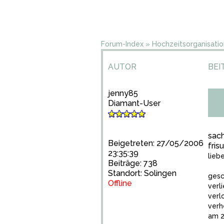
Forum-Index
»
Hochzeitsorganisatio
AUTOR
BEI
jenny85
Diamant-User
sach
Beigetreten: 27/05/2006
fris
23:35:39
lieb
Beiträge: 738
Standort: Solingen
gesc
Offline
verl
verl
verh
am 2