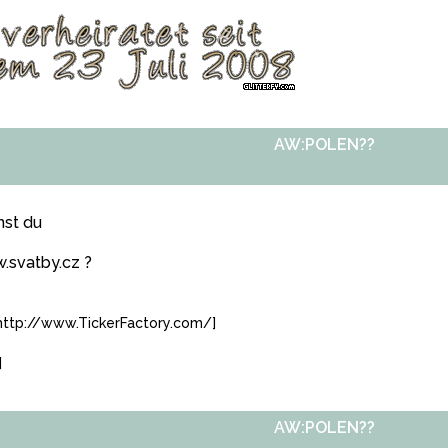
AW:POLEN??
nst du
.svatby.cz ?
=http://www.TickerFactory.com/]
]
AW:POLEN??