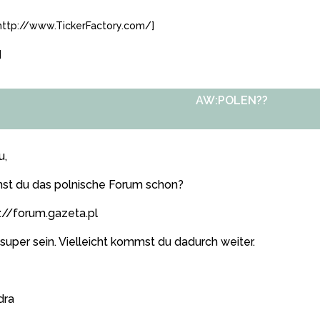
=http://www.TickerFactory.com/]
]
AW:POLEN??
u,
nst du das polnische Forum schon?
://forum.gazeta.pl
 super sein. Vielleicht kommst du dadurch weiter.
dra