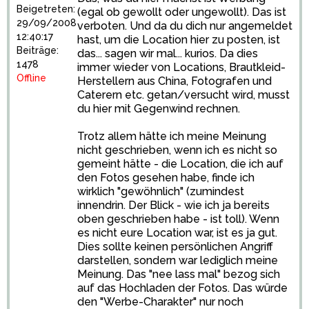
Beigetreten:
(egal ob gewollt oder ungewollt). Das ist
29/09/2008
verboten. Und da du dich nur angemeldet
12:40:17
hast, um die Location hier zu posten, ist
Beiträge:
das... sagen wir mal... kurios. Da dies
1478
immer wieder von Locations, Brautkleid-
Offline
Herstellern aus China, Fotografen und
Caterern etc. getan/versucht wird, musst
du hier mit Gegenwind rechnen.
Trotz allem hätte ich meine Meinung
nicht geschrieben, wenn ich es nicht so
gemeint hätte - die Location, die ich auf
den Fotos gesehen habe, finde ich
wirklich "gewöhnlich" (zumindest
innendrin. Der Blick - wie ich ja bereits
oben geschrieben habe - ist toll). Wenn
es nicht eure Location war, ist es ja gut.
Dies sollte keinen persönlichen Angriff
darstellen, sondern war lediglich meine
Meinung. Das "nee lass mal" bezog sich
auf das Hochladen der Fotos. Das würde
den "Werbe-Charakter" nur noch