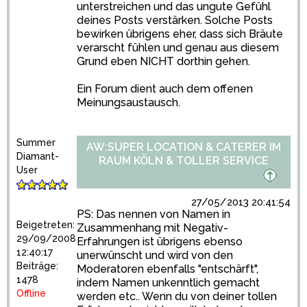
unterstreichen und das ungute Gefühl
deines Posts verstärken. Solche Posts
bewirken übrigens eher, dass sich Bräute
verarscht fühlen und genau aus diesem
Grund eben NICHT dorthin gehen.
Ein Forum dient auch dem offenen
Meinungsaustausch.
Summer
AW:SUPER LOCATION & CATERER IM
Diamant-
RAUM KÖLN & TOLLER SERVICE
User
27/05/2013 20:41:54
PS: Das nennen von Namen in
Beigetreten:
Zusammenhang mit Negativ-
29/09/2008
Erfahrungen ist übrigens ebenso
12:40:17
unerwünscht und wird von den
Beiträge:
Moderatoren ebenfalls "entschärft",
1478
indem Namen unkenntlich gemacht
Offline
werden etc.. Wenn du von deiner tollen