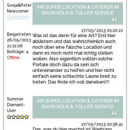
Sonja&Peter
AW:SUPER LOCATION & CATERER IM
Newcomer
RAUM KÖLN & TOLLER SERVICE
27/05/2013 20:20:22
Beigetreten:
Was ist das denn für eine Art? Erst hier
26/05/2013
ablästern und das wahrscheinlich auch
21:21:06
noch über eine falsche Location und
Beiträge: 4
dann es noch nicht mal richtig stellen
Offline
wollen. Also eigentlich sollten solche
Portale doch dazu da sein sich
untereinander zu helfen und hier nicht
einfach seine schlechte Laune breit zu
treten. Das finde ich voll daneben!!!
Summer
AW:SUPER LOCATION & CATERER IM
Diamant-
RAUM KÖLN & TOLLER SERVICE
User
27/05/2013 20:36:41
Das, was du hier machst ist Werbung