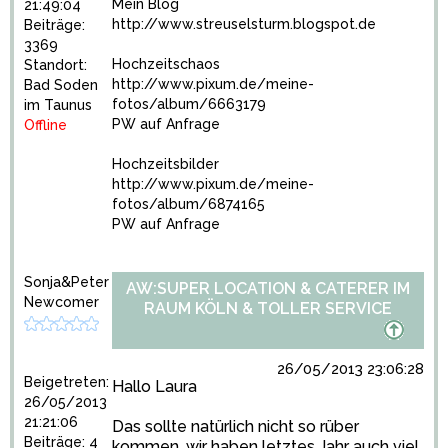
Mein Blog
21:49:04
http://www.streuselsturm.blogspot.de
Beiträge:
3369
Hochzeitschaos
Standort:
http://www.pixum.de/meine-
Bad Soden
fotos/album/6663179
im Taunus
PW auf Anfrage
Offline
Hochzeitsbilder
http://www.pixum.de/meine-
fotos/album/6874165
PW auf Anfrage
Sonja&Peter
AW:SUPER LOCATION & CATERER IM
Newcomer
RAUM KÖLN & TOLLER SERVICE
26/05/2013 23:06:28
Beigetreten:
Hallo Laura
26/05/2013
21:21:06
Das sollte natürlich nicht so rüber
Beiträge: 4
kommen, wir haben letztes Jahr auch viel