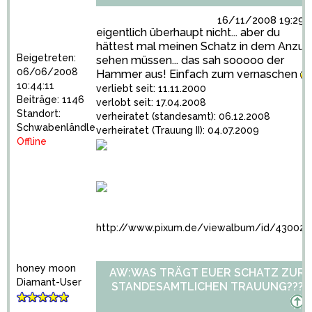
16/11/2008 19:29:
eigentlich überhaupt nicht... aber du
hättest mal meinen Schatz in dem Anzug
Beigetreten:
sehen müssen... das sah sooooo der
06/06/2008
Hammer aus! Einfach zum vernaschen
10:44:11
verliebt seit: 11.11.2000
Beiträge: 1146
verlobt seit: 17.04.2008
Standort:
verheiratet (standesamt): 06.12.2008
Schwabenländle
verheiratet (Trauung II): 04.07.2009
Offline
http://www.pixum.de/viewalbum/id/43002
honey moon
AW:WAS TRÄGT EUER SCHATZ ZUR
Diamant-User
STANDESAMTLICHEN TRAUUNG???