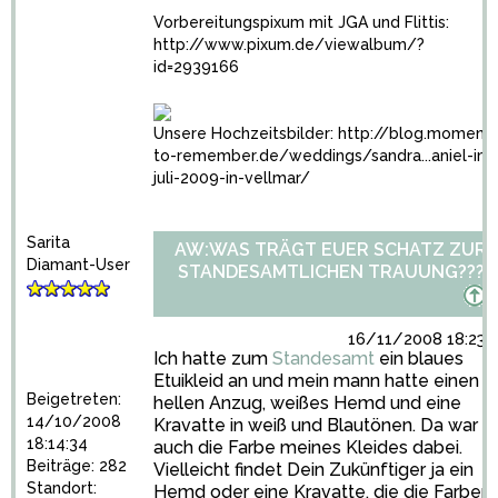
Vorbereitungspixum mit JGA und Flittis:
http://www.pixum.de/viewalbum/?
id=2939166
Unsere Hochzeitsbilder:
http://blog.moments
to-remember.de/weddings/sandra...aniel-im-
juli-2009-in-vellmar/
Sarita
AW:WAS TRÄGT EUER SCHATZ ZUR
Diamant-User
STANDESAMTLICHEN TRAUUNG???
16/11/2008 18:23:
Ich hatte zum
Standesamt
ein blaues
Etuikleid an und mein mann hatte einen
Beigetreten:
hellen Anzug, weißes Hemd und eine
14/10/2008
Kravatte in weiß und Blautönen. Da war
18:14:34
auch die Farbe meines Kleides dabei.
Beiträge: 282
Vielleicht findet Dein Zukünftiger ja ein
Standort:
Hemd oder eine Kravatte, die die Farben