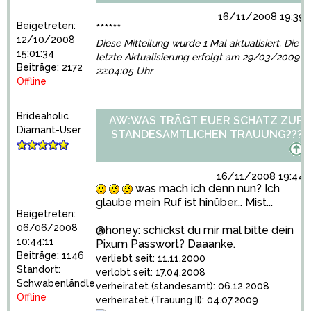
16/11/2008 19:39:
Beigetreten:
******
12/10/2008
Diese Mitteilung wurde 1 Mal aktualisiert. Die
15:01:34
letzte Aktualisierung erfolgt am 29/03/2009
Beiträge: 2172
22:04:05 Uhr
Offline
Brideaholic
AW:WAS TRÄGT EUER SCHATZ ZUR
Diamant-User
STANDESAMTLICHEN TRAUUNG???
16/11/2008 19:44:
was mach ich denn nun? Ich
glaube mein Ruf ist hinüber... Mist...
Beigetreten:
06/06/2008
@honey: schickst du mir mal bitte dein
10:44:11
Pixum Passwort? Daaanke.
Beiträge: 1146
verliebt seit: 11.11.2000
Standort:
verlobt seit: 17.04.2008
Schwabenländle
verheiratet (standesamt): 06.12.2008
Offline
verheiratet (Trauung II): 04.07.2009