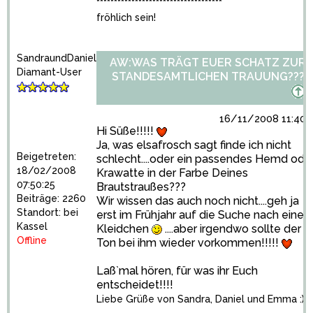
************************************
fröhlich sein!
SandraundDaniel
AW:WAS TRÄGT EUER SCHATZ ZUR
Diamant-User
STANDESAMTLICHEN TRAUUNG???
16/11/2008 11:40:
Hi Süße!!!!!
Ja, was elsafrosch sagt finde ich nicht
Beigetreten:
schlecht....oder ein passendes Hemd ode
18/02/2008
Krawatte in der Farbe Deines
07:50:25
Brautstraußes???
Beiträge: 2260
Wir wissen das auch noch nicht....geh ja
Standort: bei
erst im Frühjahr auf die Suche nach eine
Kassel
Kleidchen
....aber irgendwo sollte der
Offline
Ton bei ihm wieder vorkommen!!!!!
Laß`mal hören, für was ihr Euch
entscheidet!!!!
Liebe Grüße von Sandra, Daniel und Emma :)