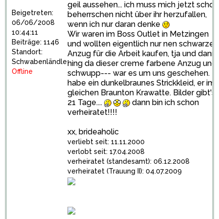
geil aussehen... ich muss mich jetzt schon
Beigetreten:
beherrschen nicht über ihr herzufallen,
06/06/2008
wenn ich nur daran denke
10:44:11
Wir waren im Boss Outlet in Metzingen
Beiträge: 1146
und wollten eigentlich nur nen schwarzen
Standort:
Anzug für die Arbeit kaufen, tja und dann
Schwabenländle
hing da dieser creme farbene Anzug und
Offline
schwupp--- war es um uns geschehen. Ic
habe ein dunkelbraunes Strickkleid, er im
gleichen Braunton Krawatte. Bilder gibt's 
21 Tage....
dann bin ich schon
verheiratet!!!!
xx, brideaholic
verliebt seit: 11.11.2000
verlobt seit: 17.04.2008
verheiratet (standesamt): 06.12.2008
verheiratet (Trauung II): 04.07.2009