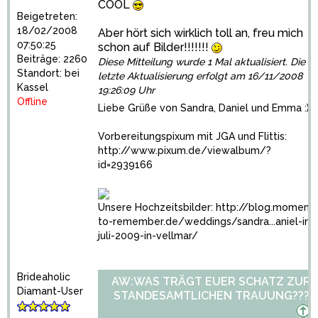
COOL
Beigetreten:
18/02/2008
Aber hört sich wirklich toll an, freu mich
07:50:25
schon auf Bilder!!!!!!!
Beiträge: 2260
Diese Mitteilung wurde 1 Mal aktualisiert. Die
Standort: bei
letzte Aktualisierung erfolgt am 16/11/2008
Kassel
19:26:09 Uhr
Offline
Liebe Grüße von Sandra, Daniel und Emma :)
Vorbereitungspixum mit JGA und Flittis:
http://www.pixum.de/viewalbum/?
id=2939166
Unsere Hochzeitsbilder:
http://blog.moments
to-remember.de/weddings/sandra...aniel-im-
juli-2009-in-vellmar/
Brideaholic
AW:WAS TRÄGT EUER SCHATZ ZUR
Diamant-User
STANDESAMTLICHEN TRAUUNG???