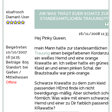
elsafrosch
AW:WAS TRÄGT EUER SCHATZ ZUR
Diamant-User
STANDESAMTLICHEN TRAUUNG???
16/11/2008 11:33:
Hej Pinky Queen,
Beigetreten:
mein Mann hatte zur standesamtlichen
10/10/2007
Trauung
einen beigefarbenen Kordanzug,
16:34:25
ein weißes Hemd und eine orange
Beiträge: 805
Krawatte an. Ich selber hatte ein grünes
Standort: bei
Kleid an und einen pinken Schal. der
Gießen /
Brautstrauße war pink-orange.
Mittelhessen
Offline
Schwarze Krawatte zu dem zum kleid
passenden HEmd finde ich nicht
beerdigungs-mäßig. Aber sicherlich scho
förmlich. Was wäre mit einem schwarzen
Hemd und einer zu Dir farblich passende
KRawatte?