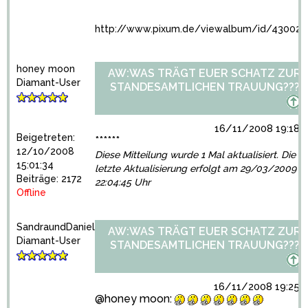
http://www.pixum.de/viewalbum/id/43002
honey moon
AW:WAS TRÄGT EUER SCHATZ ZUR
Diamant-User
STANDESAMTLICHEN TRAUUNG???
16/11/2008 19:18:
Beigetreten:
******
12/10/2008
Diese Mitteilung wurde 1 Mal aktualisiert. Die
15:01:34
letzte Aktualisierung erfolgt am 29/03/2009
Beiträge: 2172
22:04:45 Uhr
Offline
SandraundDaniel
AW:WAS TRÄGT EUER SCHATZ ZUR
Diamant-User
STANDESAMTLICHEN TRAUUNG???
16/11/2008 19:25:
@honey moon: