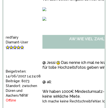
redfairy
AW:WIE VIEL ZAHLT
Diamant-User
@ Jessi
Das nenne ich mal ne krass
für tolle Hochzeitsfotos geben wird
Beigetreten:
14/06/2007 14:24:08
Beiträge: 8073
@ all:
Standort: zwischen
Düren und
Wir haben 1000€ Mindestumsatz- da 
Aachen/NRW
keine wirkliche Miete.
Offline
Ich mache keine Rechtschreibfehler. Ich