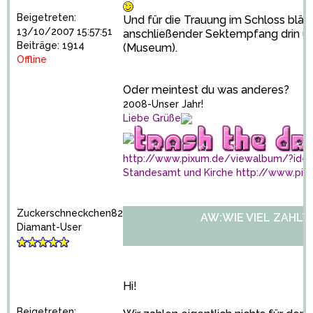
Beigetreten:
Und für die Trauung im Schloss blätter
13/10/2007 15:57:51
anschließender Sektempfang drin u
Beiträge: 1914
(Museum).
Offline
Oder meintest du was anderes?
2008-Unser Jahr!
Liebe Grüße
http://www.pixum.de/viewalbum/?id=
Standesamt und Kirche
http://www.pix
Zuckerschneckchen82
AW:WIE VIEL ZAHLT
Diamant-User
Hi!
Beigetreten: