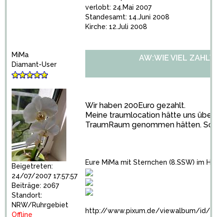
verlobt: 24.Mai 2007
Standesamt: 14.Juni 2008
Kirche: 12.Juli 2008
MiMa
AW:WIE VIEL ZAHLT
Diamant-User
Wir haben 200Euro gezahlt.
Meine traumlocation hätte uns über
TraumRaum genommen hätten. Sooo
Eure MiMa mit Sternchen (8.SSW) im He
Beigetreten:
24/07/2007 17:57:57
Beiträge: 2067
Standort:
NRW/Ruhrgebiet
http://www.pixum.de/viewalbum/id/2
Offline