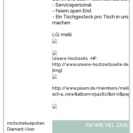
- Servicepersonal
- feiern open End
- Ein Tischgesteck pro Tisch in unse
machen
LG: melli
Unsere Hochzeits -HP:
http://www.unsere-hochzeitsseite.de/m
[img]
http://www.pixum.de/members/melli4
act=a_view&album=2941817&st=0&pag
motschekuepchen
AW:WIE VIEL ZAHLT
Diamant-User