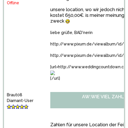
Offline
unsere location, wo wir jedoch nich 
kostet 650,00€. is meiner meinung nac
zweck
liebe grüße, BAD'nerin
http://www.pixum.de/viewalbum/id/48
http://www.pixum.de/viewalbum/id/5
[url=http://www.weddingcountdown.co
[/url]
Braut08
AW:WIE VIEL ZAHLT
Diamant-User
Zahlen für unsere Location der Feier