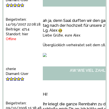
Diamant-User
Beigetreten:
ah ja, denn Saal durften wir den ga
14/05/2007 22:08:18
tag nach der hochzeit für unsere zw
Beiträge: 4714
Lg, Alex
Standort: hier
Liebe Grüße, eure Alex
Offline
Überglücklich verheiratet seit dem 18.08
cherie
AW:WIE VIEL ZAHLT
Diamant-User
Hi!
Beigetreten:
Ihr kriegt die ganze Rennbahn zu dem
09/10/2006 15:38:48
schließe mich Dir an: Ich hätte mit 