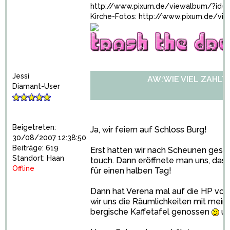
http://www.pixum.de/viewalbum/?id=
Kirche-Fotos:
http://www.pixum.de/vi
Jessi
AW:WIE VIEL ZAHLT
Diamant-User
Beigetreten:
Ja, wir feiern auf Schloss Burg!
30/08/2007 12:38:50
Beiträge: 619
Erst hatten wir nach Scheunen gesuc
Standort: Haan
touch. Dann eröffnete man uns, dass
Offline
für einen halben Tag!
Dann hat Verena mal auf die HP vo
wir uns die Räumlichkeiten mit mein
bergische Kaffetafel genossen
un