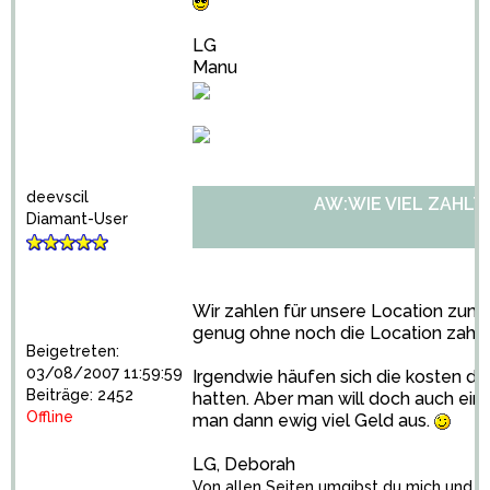
LG
Manu
deevscil
AW:WIE VIEL ZAHLT
Diamant-User
Wir zahlen für unsere Location zum 
genug ohne noch die Location zahle
Beigetreten:
03/08/2007 11:59:59
Irgendwie häufen sich die kosten doc
Beiträge: 2452
hatten. Aber man will doch auch ein
Offline
man dann ewig viel Geld aus.
LG, Deborah
Von allen Seiten umgibst du mich und hä