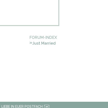
FORUM-INDEX
»
Just Married
 LIEBE IN EUER POSTFACH