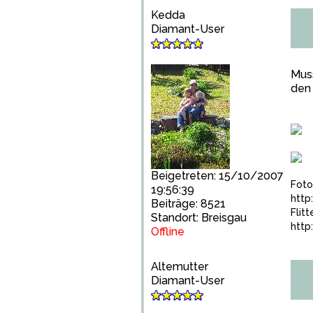
Kedda
Diamant-User
Muss
den 
Beigetreten: 15/10/2007
Foto
19:56:39
http
Beiträge: 8521
Flit
Standort: Breisgau
http
Offline
Altemutter
Diamant-User