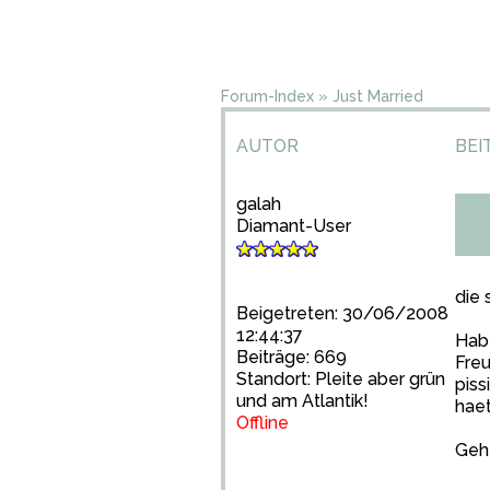
Forum-Index
»
Just Married
AUTOR
BEI
galah
Diamant-User
die
Beigetreten: 30/06/2008
12:44:37
Hab 
Beiträge: 669
Freu
Standort: Pleite aber grün
piss
und am Atlantik!
haet
Offline
Geht