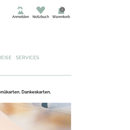
0
Anmelden
Notizbuch
Warenkorb
REISE
SERVICES
enükarten, Dankeskarten,