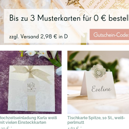
Hochzeitseinladung Karla weiß
Tischkarte Spitze, 10 St., weiß-
mit vielen Einsteckkarten
perlmutt
2,19 €
*
4,62 €
*