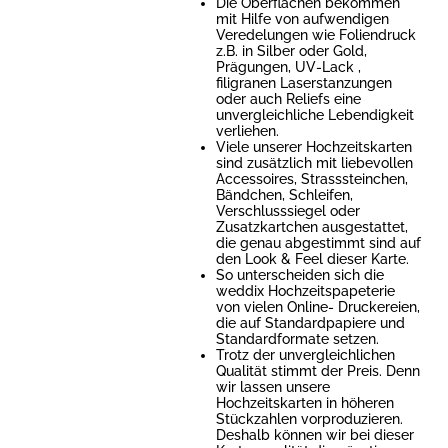
Die Oberflächen bekommen
mit Hilfe von aufwendigen
Veredelungen wie Foliendruck
z.B. in Silber oder Gold,
Prägungen, UV-Lack ,
filigranen Laserstanzungen
oder auch Reliefs eine
unvergleichliche Lebendigkeit
verliehen.
Viele unserer Hochzeitskarten
sind zusätzlich mit liebevollen
Accessoires, Strasssteinchen,
Bändchen, Schleifen,
Verschlusssiegel oder
Zusatzkartchen ausgestattet,
die genau abgestimmt sind auf
den Look & Feel dieser Karte.
So unterscheiden sich die
weddix Hochzeitspapeterie
von vielen Online- Druckereien,
die auf Standardpapiere und
Standardformate setzen.
Trotz der unvergleichlichen
Qualität stimmt der Preis. Denn
wir lassen unsere
Hochzeitskarten in höheren
Stückzahlen vorproduzieren.
Deshalb können wir bei dieser