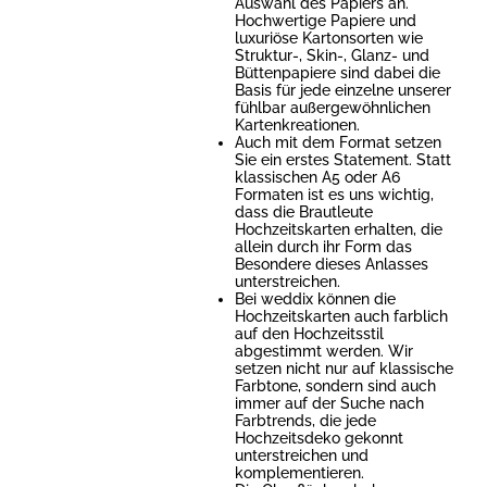
Auswahl des Papiers an.
Hochwertige Papiere und
luxuriöse Kartonsorten wie
Struktur-, Skin-, Glanz- und
Büttenpapiere sind dabei die
Basis für jede einzelne unserer
fühlbar außergewöhnlichen
Kartenkreationen.
Auch mit dem Format setzen
Sie ein erstes Statement. Statt
klassischen A5 oder A6
Formaten ist es uns wichtig,
dass die Brautleute
Hochzeitskarten erhalten, die
allein durch ihr Form das
Besondere dieses Anlasses
unterstreichen.
Bei weddix können die
Hochzeitskarten auch farblich
auf den Hochzeitsstil
abgestimmt werden. Wir
setzen nicht nur auf klassische
Farbtone, sondern sind auch
immer auf der Suche nach
Farbtrends, die jede
Hochzeitsdeko gekonnt
unterstreichen und
komplementieren.