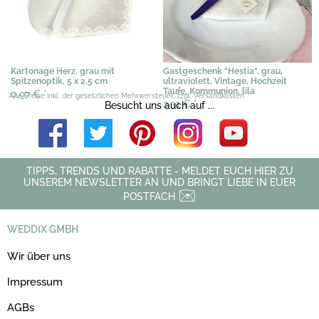
Kartonage Herz, grau mit
Gastgeschenk "Hestia", grau,
Spitzenoptik, 5 x 2,5 cm
ultraviolett, Vintage, Hochzeit
Taufe, Kommunion, lila
0,97 €
*
*Alle Preise inkl. der gesetzlichen Mehrwersteuer, zzgl. Versandkosten
2,31 €
*
Besucht uns auch auf ...
TIPPS, TRENDS UND RABATTE - MELDET EUCH HIER ZU
UNSEREM NEWSLETTER AN UND BRINGT LIEBE IN EUER
POSTFACH
WEDDIX GMBH
Wir über uns
Impressum
AGBs