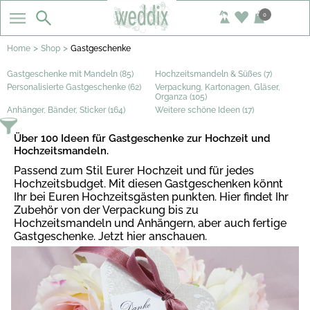
0
>
>
Home
Shop
Gastgeschenke
Gastgeschenke mit Mandeln (85)
Hochzeitsmandeln & Süßes (7)
Personalisierte Gastgeschenke (62)
Verpackung, Kartonagen, Gläser,
Organza (105)
Anhänger, Bänder, Sticker (164)
Weitere schöne Ideen (17)
Über 100 Ideen für Gastgeschenke zur Hochzeit und
Hochzeitsmandeln.
Passend zum Stil Eurer Hochzeit und für jedes
Hochzeitsbudget. Mit diesen Gastgeschenken könnt
Ihr bei Euren Hochzeitsgästen punkten. Hier findet Ihr
Zubehör von der Verpackung bis zu
Hochzeitsmandeln und Anhängern, aber auch fertige
Gastgeschenke. Jetzt hier anschauen.