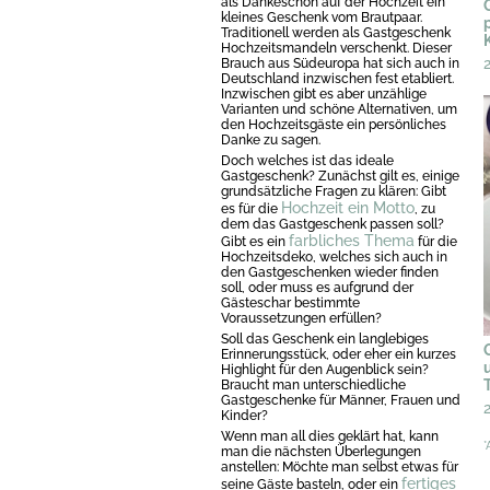
als Dankeschön auf der Hochzeit ein
kleines Geschenk vom Brautpaar.
Traditionell werden als Gastgeschenk
Hochzeitsmandeln verschenkt. Dieser
Brauch aus Südeuropa hat sich auch in
Deutschland inzwischen fest etabliert.
Inzwischen gibt es aber unzählige
Varianten und schöne Alternativen, um
den Hochzeitsgäste ein persönliches
Danke zu sagen.
Doch welches ist das ideale
Gastgeschenk? Zunächst gilt es, einige
grundsätzliche Fragen zu klären: Gibt
Hochzeit ein Motto
es für die
, zu
dem das Gastgeschenk passen soll?
farbliches Thema
Gibt es ein
für die
Hochzeitsdeko, welches sich auch in
den Gastgeschenken wieder finden
soll, oder muss es aufgrund der
Gästeschar bestimmte
Voraussetzungen erfüllen?
Soll das Geschenk ein langlebiges
Erinnerungsstück, oder eher ein kurzes
Highlight für den Augenblick sein?
Braucht man unterschiedliche
Gastgeschenke für Männer, Frauen und
Kinder?
Wenn man all dies geklärt hat, kann
*
man die nächsten Überlegungen
anstellen: Möchte man selbst etwas für
fertiges
seine Gäste basteln, oder ein