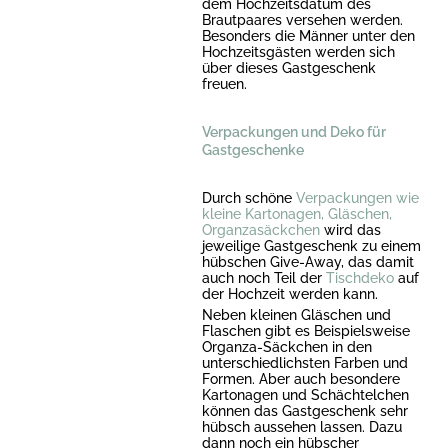
dem Hochzeitsdatum des
Brautpaares versehen werden.
Besonders die Männer unter den
Hochzeitsgästen werden sich
über dieses Gastgeschenk
freuen.
Verpackungen und Deko für
Gastgeschenke
Durch schöne
Verpackungen wie
kleine Kartonagen, Gläschen,
Organzasäckchen
wird das
jeweilige Gastgeschenk zu einem
hübschen Give-Away, das damit
auch noch Teil der
Tischdeko
auf
der Hochzeit werden kann.
Neben kleinen Gläschen und
Flaschen gibt es Beispielsweise
Organza-Säckchen in den
unterschiedlichsten Farben und
Formen. Aber auch besondere
Kartonagen und Schächtelchen
können das Gastgeschenk sehr
hübsch aussehen lassen. Dazu
dann noch ein hübscher