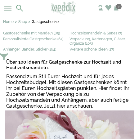
0
>
>
Home
Shop
Gastgeschenke
Gastgeschenke mit Mandeln (85)
Hochzeitsmandeln & Süßes (7)
Personalisierte Gastgeschenke (62)
Verpackung, Kartonagen, Gläser,
Organza (105)
Anhänger, Bänder, Sticker (164)
Weitere schöne Ideen (17)
Über 100 Ideen für Gastgeschenke zur Hochzeit und
Hochzeitsmandeln.
Passend zum Stil Eurer Hochzeit und für jedes
Hochzeitsbudget. Mit diesen Gastgeschenken könnt
Ihr bei Euren Hochzeitsgästen punkten. Hier findet Ihr
Zubehör von der Verpackung bis zu
Hochzeitsmandeln und Anhängern, aber auch fertige
Gastgeschenke. Jetzt hier anschauen.