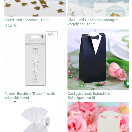
Spitztüten "Forever", 10 St.
Glas- und Geschenkanhänger
Vogelpaar, 10 St.
8,20 €
*
5,73 €
*
-15%
Papier-Bordüre "Rosen", weiß,
Gastgeschenk Schachtel
selbstklebend
Bräutigam, 10 St.
7,58 €
6,45 €
*
6,05 €
*