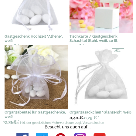
Gastgeschenk Hochzeit "Athene",
Tischkarte / Gastgeschenk
weiß
Schachtel Stuhl, weiß, 10 St.
1,73 €
*
1,94 €
*
-28%
Organzabeutel für Gastgeschenke,
Organzasäckchen "Glänzend", weiß
weiß
0,40 €
0,29 €
*
0,71 €
*
*Alle Preise inkl. der gesetzlichen Mehrwersteuer, zzgl. Versandkosten
Besucht uns auch auf ...