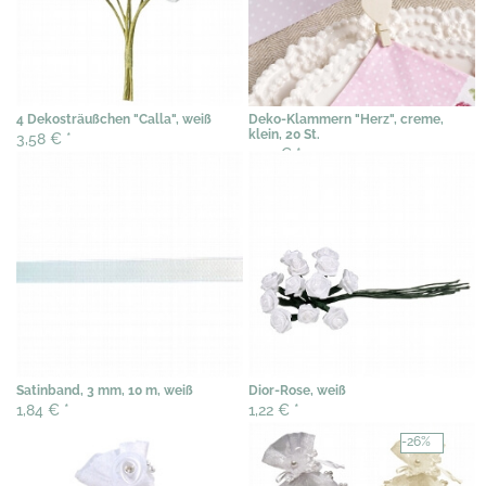
4 Dekosträußchen "Calla", weiß
Deko-Klammern "Herz", creme,
klein, 20 St.
3,58 €
*
7,07 €
*
Satinband, 3 mm, 10 m, weiß
Dior-Rose, weiß
1,84 €
*
1,22 €
*
-26%