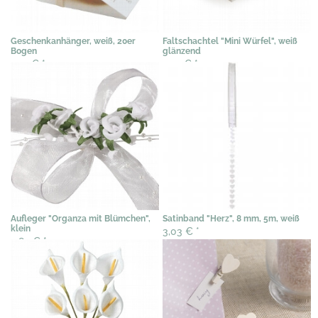
Geschenkanhänger, weiß, 20er
Faltschachtel "Mini Würfel", weiß
Bogen
glänzend
4,31 €
*
0,77 €
*
Aufleger "Organza mit Blümchen",
Satinband "Herz", 8 mm, 5m, weiß
klein
3,03 €
*
3,85 €
*