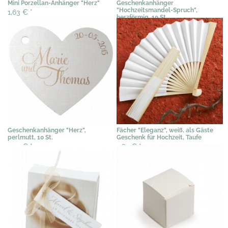
Mini Porzellan-Anhänger "Herz"
Geschenkanhänger
"Hochzeitsmandel-Spruch",
1,63 €
*
herzförmig, 10 St.
4,40 €
*
Geschenkanhänger "Herz",
Fächer "Eleganz", weiß, als Gäste
perlmutt, 10 St.
Geschenk für Hochzeit, Taufe
2,92 €
*
1,63 €
*