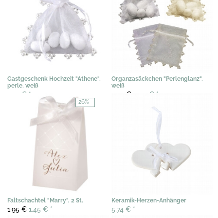
Gastgeschenk Hochzeit "Athene",
Organzasäckchen "Perlenglanz",
perle, weiß
weiß
1,95 €
*
0,72 €
0,53 €
*
-26%
Faltschachtel "Marry", 2 St.
Keramik-Herzen-Anhänger
1,95 €
1,45 €
*
5,74 €
*