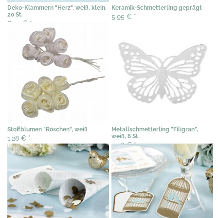
Deko-Klammern "Herz", weiß, klein,
Keramik-Schmetterling geprägt
20 St.
5,95 €
*
8,20 €
*
Stoffblumen "Röschen", weiß
Metallschmetterling "Filigran",
weiß, 6 St.
1,28 €
*
3,58 €
*