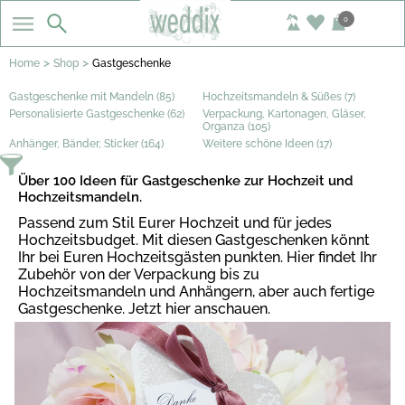
0
>
>
Home
Shop
Gastgeschenke
Gastgeschenke mit Mandeln (85)
Hochzeitsmandeln & Süßes (7)
Personalisierte Gastgeschenke (62)
Verpackung, Kartonagen, Gläser,
Organza (105)
Anhänger, Bänder, Sticker (164)
Weitere schöne Ideen (17)
Über 100 Ideen für Gastgeschenke zur Hochzeit und
Hochzeitsmandeln.
Passend zum Stil Eurer Hochzeit und für jedes
Hochzeitsbudget. Mit diesen Gastgeschenken könnt
Ihr bei Euren Hochzeitsgästen punkten. Hier findet Ihr
Zubehör von der Verpackung bis zu
Hochzeitsmandeln und Anhängern, aber auch fertige
Gastgeschenke. Jetzt hier anschauen.