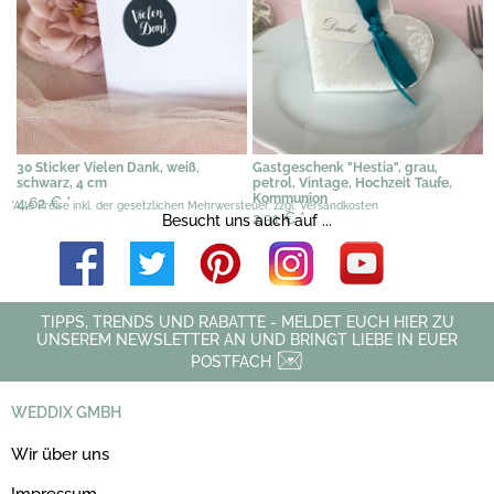
30 Sticker Vielen Dank, weiß,
Gastgeschenk "Hestia", grau,
schwarz, 4 cm
petrol, Vintage, Hochzeit Taufe,
Kommunion
4,62 €
*
*Alle Preise inkl. der gesetzlichen Mehrwersteuer, zzgl. Versandkosten
2,31 €
*
Besucht uns auch auf ...
TIPPS, TRENDS UND RABATTE - MELDET EUCH HIER ZU
UNSEREM NEWSLETTER AN UND BRINGT LIEBE IN EUER
POSTFACH
WEDDIX GMBH
Wir über uns
Impressum