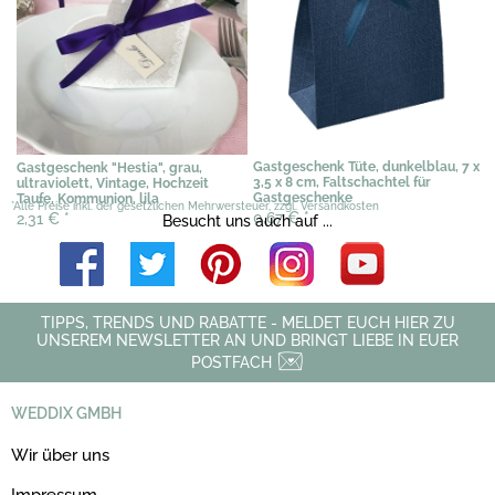
Gastgeschenk Tüte, dunkelblau, 7 x
Gastgeschenk "Hestia", grau,
3,5 x 8 cm, Faltschachtel für
ultraviolett, Vintage, Hochzeit
Gastgeschenke
Taufe, Kommunion, lila
*Alle Preise inkl. der gesetzlichen Mehrwersteuer, zzgl. Versandkosten
0,67 €
*
2,31 €
*
Besucht uns auch auf ...
TIPPS, TRENDS UND RABATTE - MELDET EUCH HIER ZU
UNSEREM NEWSLETTER AN UND BRINGT LIEBE IN EUER
POSTFACH
WEDDIX GMBH
Wir über uns
Impressum