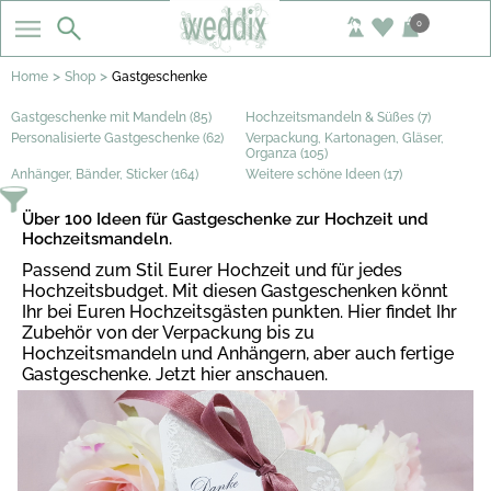
0
>
>
Home
Shop
Gastgeschenke
Gastgeschenke mit Mandeln (85)
Hochzeitsmandeln & Süßes (7)
Personalisierte Gastgeschenke (62)
Verpackung, Kartonagen, Gläser,
Organza (105)
Anhänger, Bänder, Sticker (164)
Weitere schöne Ideen (17)
Über 100 Ideen für Gastgeschenke zur Hochzeit und
Hochzeitsmandeln.
Passend zum Stil Eurer Hochzeit und für jedes
Hochzeitsbudget. Mit diesen Gastgeschenken könnt
Ihr bei Euren Hochzeitsgästen punkten. Hier findet Ihr
Zubehör von der Verpackung bis zu
Hochzeitsmandeln und Anhängern, aber auch fertige
Gastgeschenke. Jetzt hier anschauen.