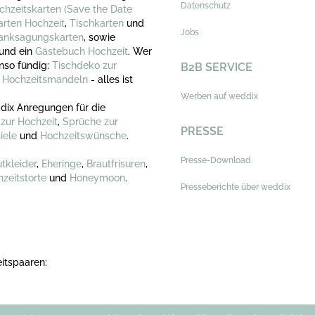
Datenschutz
chzeitskarten
(Save the Date
arten Hochzeit
,
Tischkarten
und
Jobs
anksagungskarten
, sowie
und ein
Gästebuch Hochzeit
. Wer
nso fündig:
Tischdeko zur
B2B SERVICE
,
Hochzeitsmandeln
- alles ist
Werben auf weddix
dix Anregungen für die
zur Hochzeit
,
Sprüche zur
PRESSE
iele
und
Hochzeitswünsche
.
Presse-Download
tkleider
,
Eheringe
,
Brautfrisuren
,
zeitstorte
und
Honeymoon
.
Presseberichte über weddix
itspaaren: