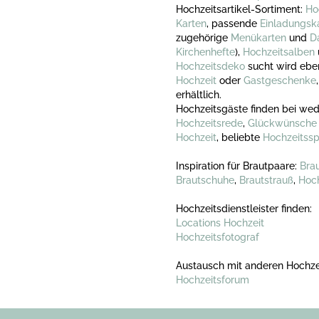
Hochzeitsartikel-Sortiment:
Ho
Karten
, passende
Einladungsk
zugehörige
Menükarten
und
D
Kirchenhefte
),
Hochzeitsalben
Hochzeitsdeko
sucht wird ebe
Hochzeit
oder
Gastgeschenke
erhältlich.
Hochzeitsgäste finden bei wed
Hochzeitsrede
,
Glückwünsche 
Hochzeit
, beliebte
Hochzeitssp
Inspiration für Brautpaare:
Brau
Brautschuhe
,
Brautstrauß
,
Hoch
Hochzeitsdienstleister finden:
Locations Hochzeit
Hochzeitsfotograf
Austausch mit anderen Hochze
Hochzeitsforum