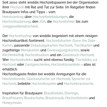
Seit 2000 steht weddix Hochzeitspaaren bei der Organisation
ihrer
Hochzeit
mit Rat und Tat zur Seite. Im Ratgeber finden
Brautpaare Infos und Tipps - vom
Heiratsantrag
über
Hochzeitseinladungen
, die
Hochzeitsplanung
, den
JGA
, die
Hochzeitsfeier
bis zum
Junggesellenabschied
.
Der
Hochzeitsshop
von weddix begeistert mit einem riesigen
Hochzeitsartikel-Sortiment:
Hochzeitskarten
(Save the Date
Karten
, passende
Einladungskarten Hochzeit
,
Tischkarten
und
zugehörige
Menükarten
und
Danksagungskarten
, sowie
Kirchenhefte
),
Hochzeitsalben
und ein
Gästebuch Hochzeit
.
Wer
Hochzeitsdeko
sucht wird ebenso fündig:
Tischdeko zur
Hochzeit
oder
Gastgeschenke
,
Hochzeitsmandeln
- alles ist
erhältlich.
Hochzeitsgäste finden bei weddix Anregungen für die
Hochzeitsrede
,
Glückwünsche zur Hochzeit
,
Sprüche zur
Hochzeit
, beliebte
Hochzeitsspiele
und
Hochzeitswünsche
.
Inspiration für Brautpaare:
Brautkleider
,
Eheringe
,
Brautfrisuren
,
Brautschuhe
,
Brautstrauß
,
Hochzeitstorte
und
Honeymoon
.