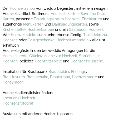
Der
Hochzeitsshop
von weddix begeistert mit einem riesigen
Hochzeitsartikel-Sortiment:
Hochzeitskarten
(Save the Date
Karten
, passende
Einladungskarten Hochzeit
,
Tischkarten
und
zugehörige
Menükarten
und
Danksagungskarten
, sowie
Kirchenhefte
),
Hochzeitsalben
und ein
Gästebuch Hochzeit
.
Wer
Hochzeitsdeko
sucht wird ebenso fündig:
Tischdeko zur
Hochzeit
oder
Gastgeschenke
,
Hochzeitsmandeln
- alles ist
erhältlich.
Hochzeitsgäste finden bei weddix Anregungen für die
Hochzeitsrede
,
Glückwünsche zur Hochzeit
,
Sprüche zur
Hochzeit
, beliebte
Hochzeitsspiele
und
Hochzeitswünsche
.
Inspiration für Brautpaare:
Brautkleider
,
Eheringe
,
Brautfrisuren
,
Brautschuhe
,
Brautstrauß
,
Hochzeitstorte
und
Honeymoon
.
Hochzeitsdienstleister finden:
Locations Hochzeit
Hochzeitsfotograf
Austausch mit anderen Hochzeitspaaren: