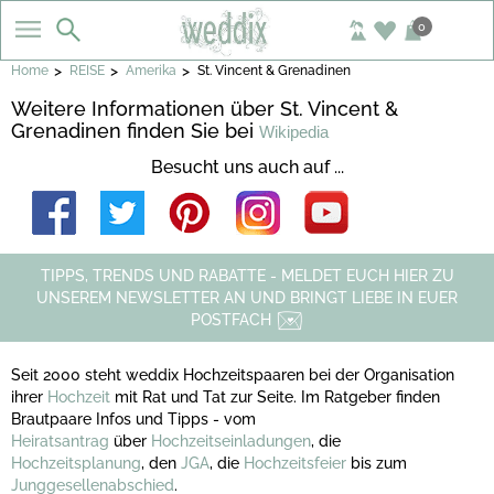
0
>
>
>
Home
REISE
Amerika
St. Vincent & Grenadinen
Weitere Informationen über St. Vincent &
Grenadinen finden Sie bei
Wikipedia
Besucht uns auch auf ...
TIPPS, TRENDS UND RABATTE - MELDET EUCH HIER ZU
UNSEREM NEWSLETTER AN UND BRINGT LIEBE IN EUER
POSTFACH
Seit 2000 steht weddix Hochzeitspaaren bei der Organisation
ihrer
Hochzeit
mit Rat und Tat zur Seite. Im Ratgeber finden
Brautpaare Infos und Tipps - vom
Heiratsantrag
über
Hochzeitseinladungen
, die
Hochzeitsplanung
, den
JGA
, die
Hochzeitsfeier
bis zum
Junggesellenabschied
.