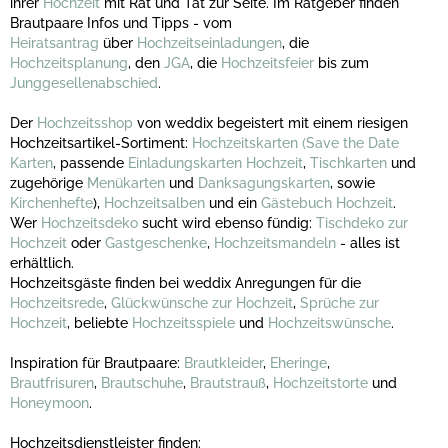
ihrer
Hochzeit
mit Rat und Tat zur Seite. Im Ratgeber finden
Brautpaare Infos und Tipps - vom
Heiratsantrag
über
Hochzeitseinladungen
, die
Hochzeitsplanung
, den
JGA
, die
Hochzeitsfeier
bis zum
Junggesellenabschied
.
Der
Hochzeitsshop
von weddix begeistert mit einem riesigen
Hochzeitsartikel-Sortiment:
Hochzeitskarten
(Save the Date
Karten
, passende
Einladungskarten Hochzeit
,
Tischkarten
und
zugehörige
Menükarten
und
Danksagungskarten
, sowie
Kirchenhefte
),
Hochzeitsalben
und ein
Gästebuch Hochzeit
.
Wer
Hochzeitsdeko
sucht wird ebenso fündig:
Tischdeko zur
Hochzeit
oder
Gastgeschenke
,
Hochzeitsmandeln
- alles ist
erhältlich.
Hochzeitsgäste finden bei weddix Anregungen für die
Hochzeitsrede
,
Glückwünsche zur Hochzeit
,
Sprüche zur
Hochzeit
, beliebte
Hochzeitsspiele
und
Hochzeitswünsche
.
Inspiration für Brautpaare:
Brautkleider
,
Eheringe
,
Brautfrisuren
,
Brautschuhe
,
Brautstrauß
,
Hochzeitstorte
und
Honeymoon
.
Hochzeitsdienstleister finden: