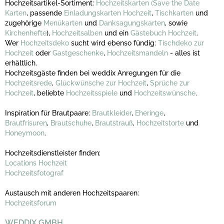
Hochzeitsartikel-Sortiment:
Hochzeitskarten
(Save the Date
Karten
, passende
Einladungskarten Hochzeit
,
Tischkarten
und
zugehörige
Menükarten
und
Danksagungskarten
, sowie
Kirchenhefte
),
Hochzeitsalben
und ein
Gästebuch Hochzeit
.
Wer
Hochzeitsdeko
sucht wird ebenso fündig:
Tischdeko zur
Hochzeit
oder
Gastgeschenke
,
Hochzeitsmandeln
- alles ist
erhältlich.
Hochzeitsgäste finden bei weddix Anregungen für die
Hochzeitsrede
,
Glückwünsche zur Hochzeit
,
Sprüche zur
Hochzeit
, beliebte
Hochzeitsspiele
und
Hochzeitswünsche
.
Inspiration für Brautpaare:
Brautkleider
,
Eheringe
,
Brautfrisuren
,
Brautschuhe
,
Brautstrauß
,
Hochzeitstorte
und
Honeymoon
.
Hochzeitsdienstleister finden:
Locations Hochzeit
Hochzeitsfotograf
Austausch mit anderen Hochzeitspaaren:
Hochzeitsforum
WEDDIX GMBH