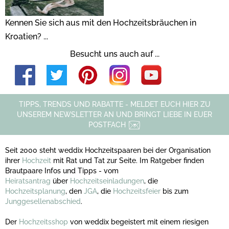
Kennen Sie sich aus mit den Hochzeitsbräuchen in
Kroatien? ...
Besucht uns auch auf ...
TIPPS, TRENDS UND RABATTE - MELDET EUCH HIER ZU
UNSEREM NEWSLETTER AN UND BRINGT LIEBE IN EUER
POSTFACH
Seit 2000 steht weddix Hochzeitspaaren bei der Organisation
ihrer
Hochzeit
mit Rat und Tat zur Seite. Im Ratgeber finden
Brautpaare Infos und Tipps - vom
Heiratsantrag
über
Hochzeitseinladungen
, die
Hochzeitsplanung
, den
JGA
, die
Hochzeitsfeier
bis zum
Junggesellenabschied
.
Der
Hochzeitsshop
von weddix begeistert mit einem riesigen