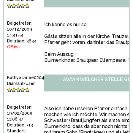
Beigetreten:
Ich kenne es nur so:
10/12/2009
14:41:54
Gäste sitzen alle in der Kirche. Trauze
Beiträge: 3634
Pfarrer geht voran, dahinter das Brautpa
Offline
Beim Auszug:
Blumenkinder, Brautpaar, Elternpaare,
Tr
KathySchnee0204
AW:AN WELCHER STELLE GE
Diamant-User
Beigetreten:
Also ich habe unseren Pfarrer einfach g
19/02/2009
machen wie ich möchte. Wir machen es 
11:06:47
Schwester (Brautjungfer) als erste einzi
Beiträge: 713
Blumenkind, dass da aber noch nichts w
Standort:
mit ihrem Sohn (Ringträger) und als let