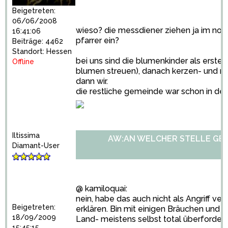
Beigetreten:
06/06/2008
wieso? die messdiener ziehen ja im no
16:41:06
pfarrer ein?
Beiträge: 4462
Standort: Hessen
bei uns sind die blumenkinder als erste
Offline
blumen streuen), danach kerzen- und rin
dann wir.
die restliche gemeinde war schon in der 
Iltissima
AW:AN WELCHER STELLE GE
Diamant-User
@ kamiloquai:
nein, habe das auch nicht als Angriff ver
Beigetreten:
erklären. Bin mit einigen Bräuchen und 
18/09/2009
Land- meistens selbst total überforder
15:45:15