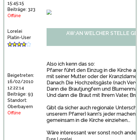
15:45:15
Beiträge: 323
Offline
Lorelei
AW:AN WELCHER STELLE GE
Platin-User
Also ich kenn das so:
Pfarrer führt den Einzug in die Kirche a
Beigetreten:
mit seiner Mutter oder der Kranzldame.
16/02/2010
Danach Die Hochzeitsgäste (nach Verwa
12:22:14
Dann die Brautjungfern und Blumenmädc
Beiträge: 93
Und dann die Braut mit Ihrem Vater, Brud
Standort:
Oberbayern
Gibt da sicher auch regionale Unterschie
Offline
unserem Pfarrer) kann's jeder machen wi
gemeinsam in die Kirche einziehen...
Wäre interessant wer sonst noch andere
Eure Lorelei