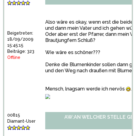
Also wäre es okay, wenn erst die beiden
und dann mein Vater und ich gehen wür
Beigetreten:
Oder aber erst der Pfarrer, dann mein Va
18/09/2009
Brautjungfern Schluß?
15:45:15
Beiträge: 323
Wie wäre es schöner???
Offline
Denke die Blumenkinder sollen dann ga
und den Weg nach draußen mit Blumen 
Mensch, lnagsam werde ich nervös
. 
00815
AW:AN WELCHER STELLE GE
Diamant-User