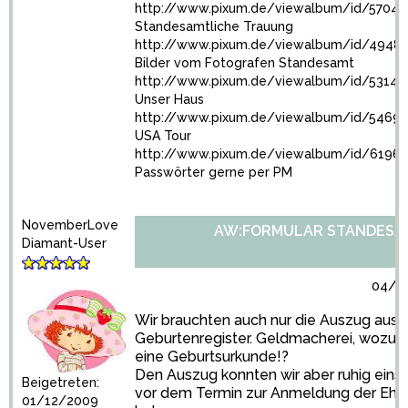
http://www.pixum.de/viewalbum/id/57043
Standesamtliche Trauung
http://www.pixum.de/viewalbum/id/4948
Bilder vom Fotografen Standesamt
http://www.pixum.de/viewalbum/id/53140
Unser Haus
http://www.pixum.de/viewalbum/id/5469
USA Tour
http://www.pixum.de/viewalbum/id/6196
Passwörter gerne per PM
NovemberLove
AW:FORMULAR STANDESA
Diamant-User
04/11
Wir brauchten auch nur die Auszug aus
Geburtenregister. Geldmacherei, wozu h
eine Geburtsurkunde!?
Den Auszug konnten wir aber ruhig ein
Beigetreten:
vor dem Termin zur Anmeldung der Ehe
01/12/2009