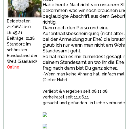
Habe heute Nachricht von unserem St
bekommen was wir noch brauchen und 
beglaubigte Abschrift aus dem Geburten
Beigetreten:
richtig.
21/06/2010
Dann noch den Perso und eine
16:45:21
Aufenthaltsbescheinigung (nicht älter 
Beiträge: 2128
bei der Anmeldung zur Ehe) die braucht
Standort: Im
glaub ich nur wenn man nicht am Wohno
schönsten
Standesamt geht.
Bundesland der
So hat man es mir zumindest gesagt, ru
Welt (Saarland)
deinem Standesamt an wo ihr die Ehe 
Offline
frag nach dann bist Du ganz sicher..
-Wenn man keine Ahnung hat, einfach mal Fr
(Dieter Nuhr)
verliebt & vergeben seit 08.11.08
verheiratet seit 11.06.11
gesucht und gefunden.. in Liebe verbunden