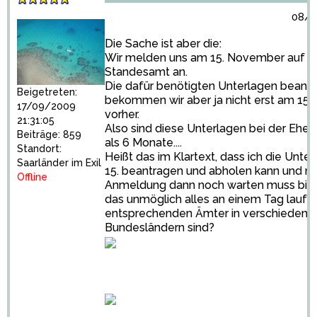
08/1
Die Sache ist aber die:
Wir melden uns am 15. November auf 
Standesamt an.
Die dafür benötigten Unterlagen beant
Beigetreten:
bekommen wir aber ja nicht erst am 15,
17/09/2009
vorher.
21:31:05
Also sind diese Unterlagen bei der Ehes
Beiträge: 859
als 6 Monate....
Standort:
Heißt das im Klartext, dass ich die Unte
Saarländer im Exil
15. beantragen und abholen kann und mi
Offline
Anmeldung dann noch warten muss bis 
das unmöglich alles an einem Tag laufen
entsprechenden Ämter in verschiedene
Bundesländern sind?