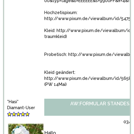
00&typ=tage&b=EEEEEE&s=9900FF&ff=4&fs=
Hochzetispixum:
http://www.pixum.de/viewalbum/id/5475
Kleid:
http://www.pixum.de/viewalbum/id
traumkleid)
Probetisch:
http://www.pixum.de/viewalb
Kleid geändert:
http://www.pixum.de/viewalbum/id/5658
(PW 14Mai)
*Hasi*
AW:FORMULAR STANDESA
Diamant-User
03/1
Hallo