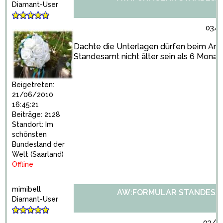
Diamant-User
03/1
Dachte die Unterlagen dürfen beim Ant
Standesamt nicht älter sein als 6 Monate
Beigetreten:
21/06/2010
16:45:21
Beiträge: 2128
Standort: Im
schönsten
Bundesland der
Welt (Saarland)
Offline
mimibell
AW:FORMULAR STANDESA
Diamant-User
03/11