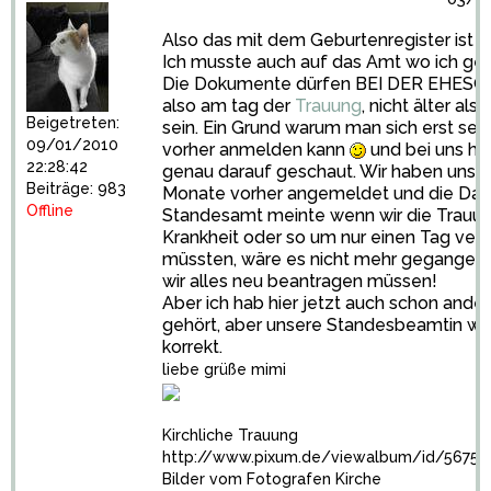
Also das mit dem Geburtenregister ist sc
Ich musste auch auf das Amt wo ich ge
Die Dokumente dürfen BEI DER EHES
also am tag der
Trauung
, nicht älter al
Beigetreten:
sein. Ein Grund warum man sich erst se
09/01/2010
vorher anmelden kann
und bei uns ha
22:28:42
genau darauf geschaut. Wir haben uns j
Beiträge: 983
Monate vorher angemeldet und die Da
Offline
Standesamt meinte wenn wir die Trauun
Krankheit oder so um nur einen Tag ver
müssten, wäre es nicht mehr gegangen.
wir alles neu beantragen müssen!
Aber ich hab hier jetzt auch schon ande
gehört, aber unsere Standesbeamtin wa
korrekt.
liebe grüße mimi
Kirchliche Trauung
http://www.pixum.de/viewalbum/id/56753
Bilder vom Fotografen Kirche