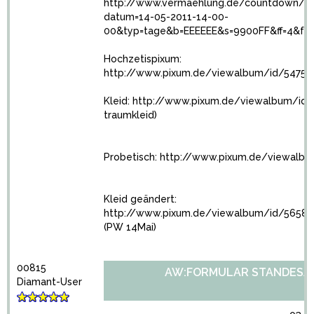
http://www.vermaehlung.de/countdown/c
datum=14-05-2011-14-00-
00&typ=tage&b=EEEEEE&s=9900FF&ff=4&fs=
Hochzetispixum:
http://www.pixum.de/viewalbum/id/5475
Kleid:
http://www.pixum.de/viewalbum/id
traumkleid)
Probetisch:
http://www.pixum.de/viewalb
Kleid geändert:
http://www.pixum.de/viewalbum/id/5658
(PW 14Mai)
00815
AW:FORMULAR STANDESA
Diamant-User