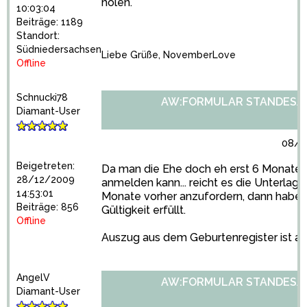
holen.
10:03:04
Beiträge: 1189
Standort:
Südniedersachsen
Liebe Grüße, NovemberLove
Offline
Schnucki78
AW:FORMULAR STANDESA
Diamant-User
08/1
Beigetreten:
Da man die Ehe doch eh erst 6 Monate 
28/12/2009
anmelden kann... reicht es die Unterlage
14:53:01
Monate vorher anzufordern, dann haben 
Beiträge: 856
Gültigkeit erfüllt.
Offline
Auszug aus dem Geburtenregister ist abe
AngelV
AW:FORMULAR STANDESA
Diamant-User