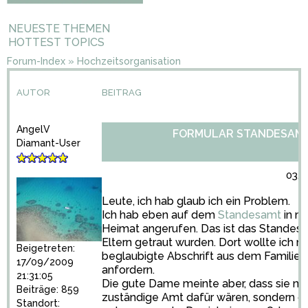
NEUESTE THEMEN
HOTTEST TOPICS
Forum-Index
»
Hochzeitsorganisation
AUTOR
BEITRAG
AngelV
FORMULAR STANDESAM
Diamant-User
03/1
Leute, ich hab glaub ich ein Problem.
Ich hab eben auf dem
Standesamt
in me
Heimat angerufen. Das ist das Standes
Eltern getraut wurden. Dort wollte ich m
Beigetreten:
beglaubigte Abschrift aus dem Familie
17/09/2009
anfordern.
21:31:05
Die gute Dame meinte aber, dass sie nic
Beiträge: 859
zuständige Amt dafür wären, sondern do
Standort: