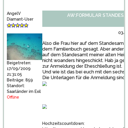
AngelV
AW:FORMULAR STANDESA
Diamant-User
03/1
Also die Frau hier auf dem Standesamt 
dem Familienbuch gesagt. Aber anderers
auf dem Standesamt meiner alten Heim
nicht woanders hingeschickt. Hab ja ges
Beigetreten:
zur Anmeldung der Eheschließung ist.
17/09/2009
Und wie ist das bei euch mit den sechs
21:31:05
Die Unterlagen für die Anmeldung sind d
Beiträge: 859
Standort:
Saarländer im Exil
Offline
Hochzeitscountdown: