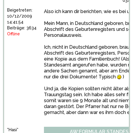
03/1
Beigetreten:
Also ich kann dir berichten, wie es bei un
10/12/2009
14:41:54
Mein Mann, in Deutschland geboren, bra
Beiträge: 3634
Abschrift des Geburtenregisters und se
Offline
Personalausweis.
Ich, nicht in Deutschland geboren, brauc
Abschrift des Geburtenregisters, Perso
eine Kopie aus dem Familienbuch! (Als 
Standesamt angerufen habe, wurden mi
andere Sachen genannt, aber am Ende b
nur die drei Dokumente! Typisch
)
Und ja, die Kopien sollten nicht älter a
Trauungstag sein. Ich habe alles sehr fr
somit waren sie 9 Monate alt und niema
daran gestört. Der Pfarrer hat nur ne B
gemacht, aber dann war es ihm doch egal
*Hasi*
AW:FORMULAR STANDESA