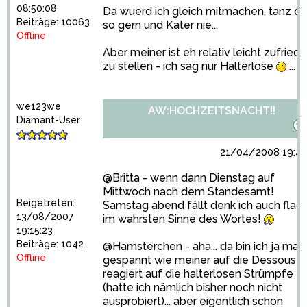
08:50:08
Da wuerd ich gleich mitmachen, tanz d
Beiträge: 10063
so gern und Kater nie...
Offline
Aber meiner ist eh relativ leicht zufried
zu stellen - ich sag nur Halterlose
...
we123we
AW:HOCHZEITSNACHT!!
Diamant-User
21/04/2008 19:41
@Britta - wenn dann Dienstag auf
Mittwoch nach dem Standesamt!
Beigetreten:
Samstag abend fällt denk ich auch flach
13/08/2007
im wahrsten Sinne des Wortes!
19:15:23
Beiträge: 1042
@Hamsterchen - aha... da bin ich ja mal
Offline
gespannt wie meiner auf die Dessous
reagiert auf die halterlosen Strümpfe
(hatte ich nämlich bisher noch nicht
ausprobiert)... aber eigentlich schon