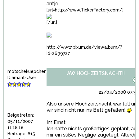
antje
[url=http://www.TickerFactory.com/]
[/url]
http://www.pixum.de/viewalbum/?
id=2699727
motschekuepchen
AW:HOCHZEITSNACHT!!
Diamant-User
22/04/2008 07:39
Also unsere Hochzeitsnacht war toll un
wir sind nicht nur ins Bett gefallen!
Beigetreten:
05/11/2007
Im Ernst:
11:18:18
Ich hatte nichts großartiges geplant, ab
Beiträge: 615
mir ein süßes Neglige zugelegt. Allerdi