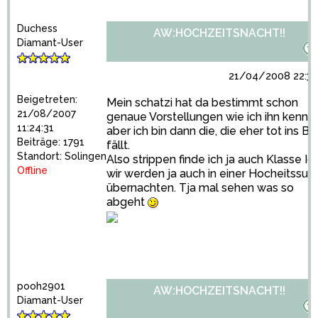
Duchess
AW:HOCHZEITSNACHT!!
Diamant-User
21/04/2008 22:32
Beigetreten:
Mein schatzi hat da bestimmt schon
21/08/2007
genaue Vorstellungen wie ich ihn kenne
11:24:31
aber ich bin dann die, die eher tot ins Be
Beiträge: 1791
fällt.
Standort: Solingen
Also strippen finde ich ja auch Klasse Id
Offline
wir werden ja auch in einer Hocheitssuit
übernachten. Tja mal sehen was so
abgeht
pooh2901
AW:HOCHZEITSNACHT!!
Diamant-User