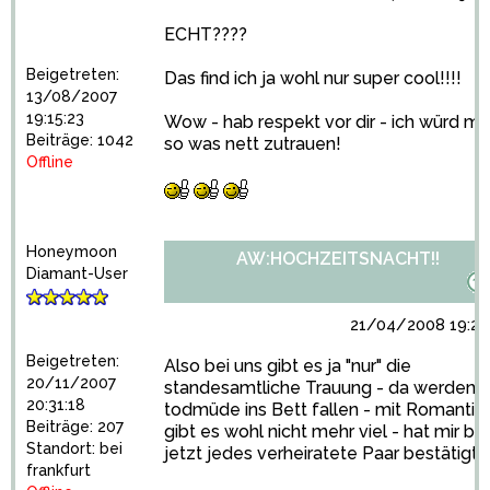
ECHT????
Beigetreten:
Das find ich ja wohl nur super cool!!!!
13/08/2007
19:15:23
Wow - hab respekt vor dir - ich würd mir
Beiträge: 1042
so was nett zutrauen!
Offline
Honeymoon
AW:HOCHZEITSNACHT!!
Diamant-User
21/04/2008 19:28
Beigetreten:
Also bei uns gibt es ja "nur" die
20/11/2007
standesamtliche Trauung - da werden w
20:31:18
todmüde ins Bett fallen - mit Romantik
Beiträge: 207
gibt es wohl nicht mehr viel - hat mir bis
Standort: bei
jetzt jedes verheiratete Paar bestätigt
frankfurt