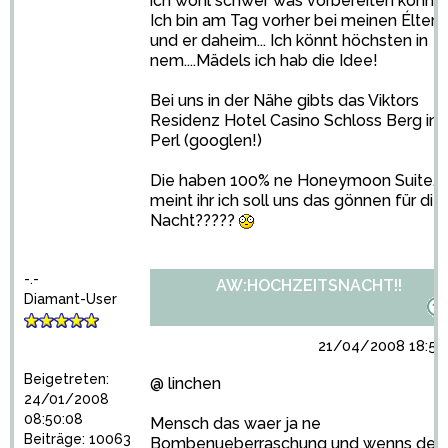
ich wohl schwer was vorbereiten können.
Ich bin am Tag vorher bei meinen Éltern
und er daheim... Ich könnt höchsten in
nem....Mädels ich hab die Idee!
Bei uns in der Nähe gibts das Viktors
Residenz Hotel Casino Schloss Berg in
Perl (googlen!)
Die haben 100% ne Honeymoon Suite...
meint ihr ich soll uns das gönnen für die
Nacht?????
-.-
AW:HOCHZEITSNACHT!!
Diamant-User
21/04/2008 18:50
Beigetreten:
@ linchen
24/01/2008
08:50:08
Mensch das waer ja ne
Beiträge: 10063
Bombenueberraschung und wenns der