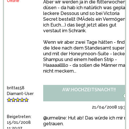
Offline
Aber wir werden ja in die flitterwochen
düsen - da hab ich natürlich was geplant
leckere Dessous und so bei Victoria
Secret bestellt (MÄdels ein Vermögen 
ich Euch....) das liegt jetzt alles gut
verstaut im Schrank.
Wenn wir aber zwei Tage hätten - find i
die Idee nach dem Standesamt super -
und mit der Honeymoon-Suite - lecker
Shampus und einem heißen Strip -
Haaaaalllllo - da sollen die Männer mal
nicht meckern...
britta158
AW:HOCHZEITSNACHT!!
Diamant-User
21/04/2008 19:35
Beigetreten:
@urmeline: Hut ab! Das würde ich mir n
15/01/2008
getrauen.
11:20:07