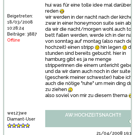
hui was für eine tolle idee mal darüber 
reden
Beigetreten:
wir werden in der nacht nach der kirche
18/03/2008
zwar in einer honeymoon suite sein abe
10:28:24
da wir die nacht/morgen wohl auch tot 
Beiträge: 3887
bett fallen werden, werde ich in der nac
Offline
von sonntag auf montag (also nach der
hochzeit) einen stripp
hin legen
die
stunden sind bereits gebucht. hier in
hamburg gibt es ja ne menge
stripperinnen die einem untericht gebe
und da wir dann auch noch in der suite s
(geschenk meiner schwester) habe ich
auch die nötige "ruhe" um mein ding dur
zu ziehen
also soviel von mir zu diesem thema
we123we
AW:HOCHZEITSNACHT!!
Diamant-User
21/04/2008 19:18