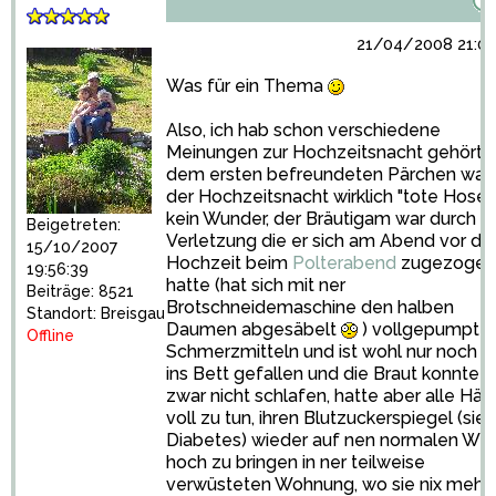
21/04/2008 21:02
Was für ein Thema
Also, ich hab schon verschiedene
Meinungen zur Hochzeitsnacht gehört: 
dem ersten befreundeten Pärchen war 
der Hochzeitsnacht wirklich "tote Hose"
kein Wunder, der Bräutigam war durch e
Beigetreten:
Verletzung die er sich am Abend vor de
15/10/2007
Hochzeit beim
Polterabend
zugezogen
19:56:39
hatte (hat sich mit ner
Beiträge: 8521
Brotschneidemaschine den halben
Standort: Breisgau
Daumen abgesäbelt
) vollgepumpt m
Offline
Schmerzmitteln und ist wohl nur noch t
ins Bett gefallen und die Braut konnte
zwar nicht schlafen, hatte aber alle Hä
voll zu tun, ihren Blutzuckerspiegel (sie 
Diabetes) wieder auf nen normalen Wer
hoch zu bringen in ner teilweise
verwüsteten Wohnung, wo sie nix mehr