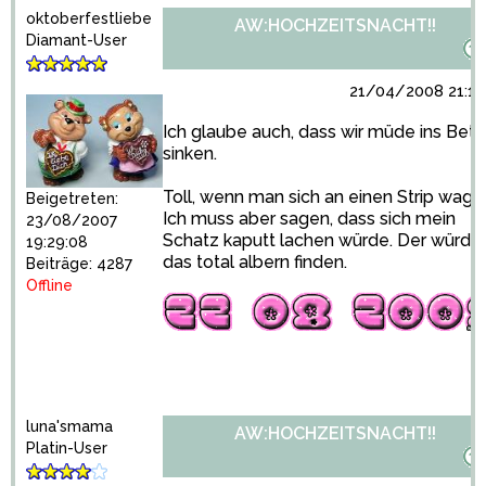
oktoberfestliebe
AW:HOCHZEITSNACHT!!
Diamant-User
21/04/2008 21:12
Ich glaube auch, dass wir müde ins Bett
sinken.
Toll, wenn man sich an einen Strip wagt.
Beigetreten:
Ich muss aber sagen, dass sich mein
23/08/2007
Schatz kaputt lachen würde. Der würde
19:29:08
das total albern finden.
Beiträge: 4287
Offline
luna'smama
AW:HOCHZEITSNACHT!!
Platin-User