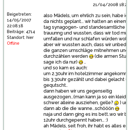
21/04/2008 18:24
Beigetreten:
also Mädels, um ehrlich zu sein, habe ic
14/05/2007
da nichts geplant... wir hatten an einem
22:08:18
tag synagogen- und standesamtliche
Beiträge: 4714
trauunng und wussten, dass wir tod mü
Standort: hier
umfallen und nur schlafen würden wolle
Offline
aber wir wussten auch, dass wir unbedi
die ganzen umschläge mitnehmen und
durchzählen werden
(die armen Studi
sage ich da nur)
..
und so kam es auch:
um 2.30uhr im hotelzimmer angekomm
bis 3.30uhr gezählt und dabei gelacht u
gequtscht..
dann haben wir uns gegenseitig
ausgezogen...(man kann ja so ein kleid
schwer alleine ausziehen, gelle?
) un
dann ab die die wanne...schööön
naja und dann ging es ins bett..wo wir bi
12uhr durchgepennt haben... :)
ah Mädels, seit froh, ihr habt es alles ers